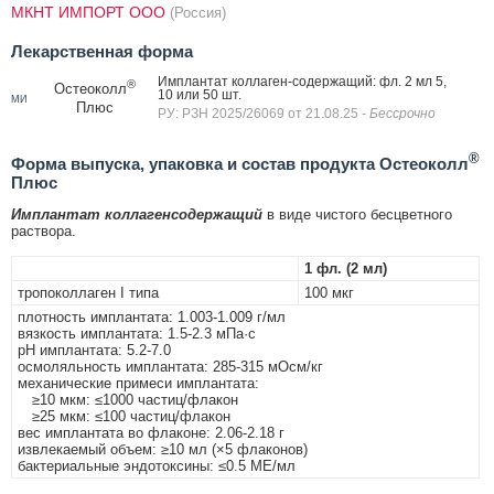
МКНТ ИМПОРТ ООО
(Россия)
Лекарственная форма
Имплантат коллаген-содержащий: фл. 2 мл 5,
®
Остеоколл
10 или 50 шт.
МИ
Плюс
РУ: РЗН 2025/26069 от 21.08.25
- Бессрочно
®
Форма выпуска, упаковка и состав продукта Остеоколл
Плюс
Имплантат коллагенсодержащий
в виде чистого бесцветного
раствора.
1 фл. (2 мл)
тропоколлаген I типа
100 мкг
плотность имплантата: 1.003-1.009 г/мл
вязкость имплантата: 1.5-2.3 мПа·с
pH имплантата: 5.2-7.0
осмоляльность имплантата: 285-315 мОсм/кг
механические примеси имплантата:
≥10 мкм: ≤1000 частиц/флакон
≥25 мкм: ≤100 частиц/флакон
вес имплантата во флаконе: 2.06-2.18 г
извлекаемый объем: ≥10 мл (×5 флаконов)
бактериальные эндотоксины: ≤0.5 МЕ/мл