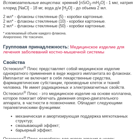
Вспомогательные вещества
: кремний [nSiO
·mH
O] - 1 мкг, натрия
2
2
хлорид [NaCl] - 18 мг, вода д/и [H
O] - до объема 2 мл.
2
2 мл* - флаконы стеклянные (5) - коробки картонные.
2 мл* - флаконы стеклянные (10) - коробки картонные.
2 мл* - флаконы стеклянные (50) - коробки картонные.
* извлекаемый объем каждого флакона.
Апирогенно. Не токсичен.
Групповая принадлежность:
Медицинское изделие для
лечения заболеваний костно-мышечной системы
Свойства
®
Остеоколл
Плюс представляет собой медицинское изделие
однократного применения в виде жидкого имплантата во флаконах.
Имплантат не включает в себя лекарственные средства,
фармацевтические субстанции, производные клеток и тканей
человека. Не имеет радиационных и электромагнитных свойств.
®
Остеоколл
Плюс - это медицинское изделие на основе коллагена,
которое помогает облегчать движения опорно-двигательного
аппарата, в частности в позвоночнике. Обладает следующими
терапевтическими функциями:
механическая и амортизирующая поддержка мягкотканных
структур;
смазывающий эффект;
барьерный эффект.
®
Остеоколл
Плюс разработан для использования в целях: