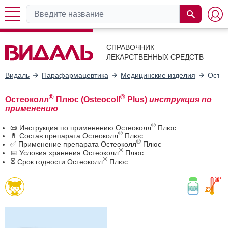
СПРАВОЧНИК
ЛЕКАРСТВЕННЫХ СРЕДСТВ
Видаль
Парафармацевтика
Медицинские изделия
Остео
®
®
Остеоколл
Плюс (Osteocoll
Plus)
инструкция по
применению
®
📜 Инструкция по применению Остеоколл
Плюс
®
💊 Состав препарата Остеоколл
Плюс
®
✅ Применение препарата Остеоколл
Плюс
®
📅 Условия хранения Остеоколл
Плюс
®
⏳ Срок годности Остеоколл
Плюс