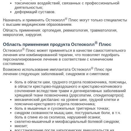
токсических воздействий, связанных с профессиональной
деятельностью;
деформаций суставов.
®
Назначать и применять Остеоколл
Плюс могут только специалисты
с высшим медицинским образованием.
Область применения: ортопедия, ревматология, травматология,
неврология, хирургия.
®
Область применения продукта Остеоколл
Плюс
®
Остеоколл
Плюс может применяться в качестве самостоятельного
лечения или комбинированной терапии, что позволяет подобрать
персонализированное лечение в соответствии с клиническим
состоянием.
®
Возможно использование имплантата Остеоколл
Плюс при
лечении следующих заболеваний, синдромов и симптомов:
боль в области шеи, грудного отдела позвоночника, поясницы,
в области крестцово-подвздошного и крестцово-копчикового
сочленения вследствие травм и дегенеративных заболеваний
хрящевой ткани позвоночника (дорсопатии, спондилоартроз);
механический дисбаланс на уровне шеи, грудной клетки и
пояснично-крестцового отдела позвоночника;
боль в мышечных и сухожильных триггерных точках;
синдром скованности мышц шеи, постуральные боли, в т.ч.
боль в спине из-за сколиоза, нарушений осанки;
скелетно-мышечный и миофасциальный болевой синдром;
миозит;
восстановление после хирургических вмешательств на