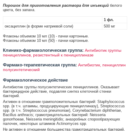
Порошок для приготовления раствора для инъекций
белого
цвета, без запаха.
1 фл.
оксациллин (в форме натриевой соли)
500 мг
Флаконы объемом 10 мл (10) - пачки картонные.
Флаконы объемом 10 мл (50) - пачки картонные.
Клинико-фармакологическая группа:
Антибиотик группы
пенициллинов, резистентный к пенициллиназе
Фармако-терапевтическая группа:
Антибиотик, пенициллин
полусинтетический
Фармакологическое действие
Антибиотик группы полусинтетических пенициллинов. Оказывает
бактерицидное действие, подавляя синтез клеточной стенки
бактерий.
Активен в отношении грамположительных бактерий: Staphylococcus
spp. (в т.ч. штаммы, продуцирующие пенициллиназу), Streptococcus
spp. (в т.ч. Streptococcus pneumoniae), Corynebacterium diphtheriae,
Bacillus anthracis; грамотрицательных бактерий: Neisseria
gonorrhoeae, Neisseria meningitidis; анаэробных спорообразующих
палочек, некоторых штаммов Actinomyces spp.
Не активен в отношении большинства грамотрицательных бактерий,