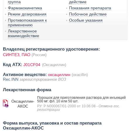
группа
действие
Фармакокинетика
Показания препарата
Режим дозирования
Побочное действие
Противопоказания к
Особые указания
применению
Лекарственное
взаимодействие
Владелец регистрационного удостоверения:
СИНТЕЗ, ПАО
(Россия)
Код ATX:
J01CF04
(Оксациллин)
Активное вещество:
оксациллин
(oxacillin)
Rec.INN
зарегистрированное ВОЗ
Лекарственная форма
Порошок для приготовления раствора для инъекций
Оксациллин-
500 мг: фл. 10 или 50 шт.
АКОС
РУ: Р N000067/01-2000 от 10.06.08
- Отмена гос.
регистрации
Форма выпуска, упаковка и состав препарата
Оксациллин-АКОС