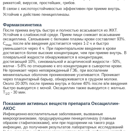
риккетсий, вирусов, простейших, грибов.
В связи с кислотоустойчивостью эффективен при приеме внутрь.
Устойчив к действию пенициллиназы.
Фармакокинетика
После приема внутрь быстро и полностью всасывается из ЖКТ.
Устойчив в слабокислой среде. Прием пищи снижает всасывание
оксациллина. Связывание с белками плазмы крови составляет 93%.
C
после в/м введения достигается через 1-2 ч и быстро
max
уменьшается через 4 ч. При парентеральном введении в крови
достигаются более высокие концентрации, чем при приеме внутрь. В
плевральной жидкости обнаруживается в концентрации,
достигающей 10%, синовиальной и асцитической жидкости - 50%,
желчи - 5-8% по отношению к его концентрации в сыворотке крови.
Не проникает через неповрежденный ГЭБ, при воспалении
менингеальных оболочек проникновение усиливается. Проникает
через плацентарный барьер, обнаруживается в грудном молоке.
Около 20-30% после приема внутрь и более 40% после в/м введения
быстро выводится с мочой. Оксациллин также выводится с желчью.
T
- 30 мин.
1/2
Показания активных веществ препарата Оксациллин-
АКОС
Инфекционно-воспалительные заболевания, вызванные
микроорганизмами, продуцирующими пенициллиназу (главным
образом стафилококками), или при подозрении на такого рода
инфекцию, до получения результатов лабораторных исследований