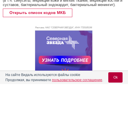
(в т.ч. синуситы, инфекции кожи и мягких тканей, инфекции костей и
суставов, бактериальный эндокардит, бактериальный менингит).
Открыть список кодов МКБ
Реклама. НАО "СЕВЕРНАЯ ЗВЕЗДА", ИНН 772
0185196
На сайте Видаль используются файлы cookie
Ok
Продолжая, вы принимаете
пользовательское соглашение
.
Реклама
Содержание
Вход для специалистов
E-mail учетной записи Vidal:
Форма выпуска, упаковка и состав
Клинико-фармакологич. группа