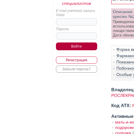
специалистов
E-mail учетной записи
Описание 
Vidal:
species №
Приведенна
использова
Пароль:
лекарствен
Дата обнов
Форма вы
Фармако-
Регистрация
Показан
Побочно
Забыли пароль?
Особые 
Владелец 
РОСЛЕКРА
Код ATX:
Активные
мать-и-м
подорожн
солодка
(