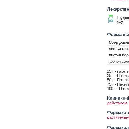
Лекарств
Грудно
№2
Форма вып
Сбор раст
листья мат
листья под
корней сол
25 г - паке
35 г - Пакет
50 г - Пакет
75 г - Пакет
100 г - Паке
Клинико-ф
действием
Фармако-т
растительн
Фармакол