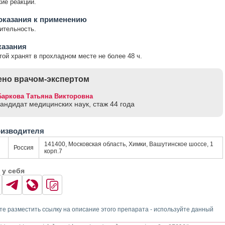
ие реакции.
оказания к применению
ительность.
казания
той хранят в прохладном месте не более 48 ч.
но врачом-экспертом
Баркова Татьяна Викторовна
кандидат медицинских наук, стаж 44 годa
оизводителя
141400, Московская область, Химки, Вашутинское шоссе, 1
Россия
корп.7
 у себя
те разместить ссылку на описание этого препарата - используйте данный