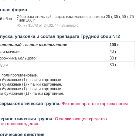
енная форма
Сбор растительный - сырье измельченное: пакеты 25 г, 35 г, 50 г, 75
й сбор
г или 100 г
РУ: 77/157/3 от 24.02.77
- Заменено
уска, упаковка и состав препарата Грудной сбор №2
ительный - сырье измельченное
100 г
ь-и-мачехи
40 г
орожника большого
30 г
одки
30 г
ты полипропиленовые.
ы бумажные (1) - пачки картонные.
ы бумажные (1) - пачки картонные.
ы бумажные (1) - пачки картонные.
ты бумажные (1) - пачки картонные.
армакологическая группа:
Фитопрепарат с отхаркивающим
ерапевтическая группа:
Отхаркивающее средство
ого происхождения
огическое действие