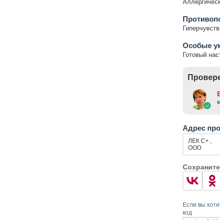
Аллергическ
Противоп
Гиперчувств
Особые у
Готовый нас
Провере
Адрес пр
ЛЕК С+ ,
ООО
Сохраните
Если вы хоти
код