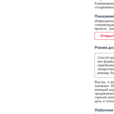
Комбинирова
отхаркивающ
Показания
Инфекционно
сопровождаю
бронхит, тр
Открыт
Режим до
Способ пр
его формы
определяе
лекарстве
режиму до
Внутрь, в в
заливают 20
кипящей вод
процеживают
горячей кип
день в тече
Побочное