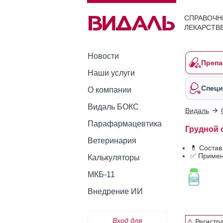
СПРАВОЧН
ЛЕКАРСТВ
Новости
Препа
Наши услуги
Специ
О компании
Видаль БОКС
Видаль
Парафармацевтика
Грудной 
Ветеринария
💊 Состав
✅ Примен
Калькуляторы
МКБ-11
Внедрение ИИ
Вход для
⚠️ Регистр