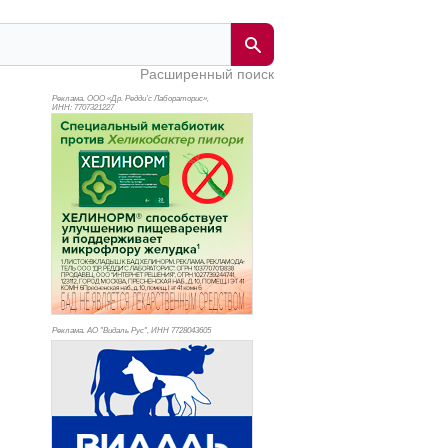
Расширенный поиск
Реклама. ООО «Др. Редди’с Лабораторис»,
ИНН: 770
7321227
Реклама. АО "Видаль Рус", ИНН 772
8043605