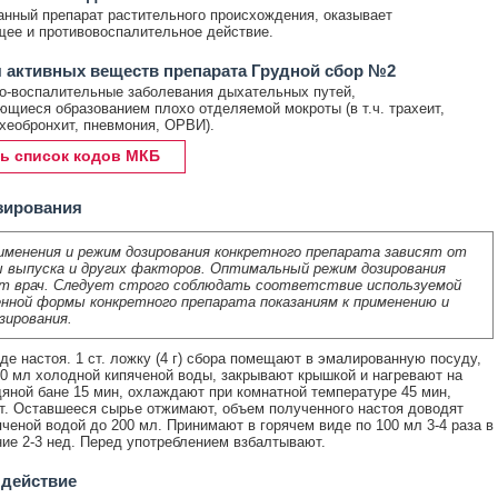
нный препарат растительного происхождения, оказывает
ее и противовоспалительное действие.
 активных веществ препарата Грудной сбор №2
-воспалительные заболевания дыхательных путей,
щиеся образованием плохо отделяемой мокроты (в т.ч. трахеит,
ахеобронхит, пневмония, ОРВИ).
ь список кодов МКБ
зирования
именения и режим дозирования конкретного препарата зависят от
 выпуска и других факторов. Оптимальный режим дозирования
т врач. Следует строго соблюдать соответствие используемой
нной формы конкретного препарата показаниям к применению и
зирования.
иде настоя. 1 ст. ложку (4 г) сбора помещают в эмалированную посуду,
0 мл холодной кипяченой воды, закрывают крышкой и нагревают на
яной бане 15 мин, охлаждают при комнатной температуре 45 мин,
. Оставшееся сырье отжимают, объем полученного настоя доводят
яченой водой до 200 мл. Принимают в горячем виде по 100 мл 3-4 раза в
ние 2-3 нед. Перед употреблением взбалтывают.
 действие