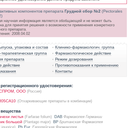
активных компонентов препарата
Грудной сбор №2
(Pectorales
2)
я научная информация является обобщающей и не может быть
на для принятия решения о возможности применения конкретного
ного препарата.
ления: 2008.04.02
пуска, упаковка и состав
Клинико-фармакологич. группа
терапевтическая группа
Фармакологическое действие
ия препарата
Режим дозирования
е действие
Противопоказания к применению
указания
Контакты
регистрационного удостоверения:
СПРОМ, ООО
(Россия)
R05CA10
(Отхаркивающие препараты в комбинации)
 вещества
ачехи листья
DAB
(Farfarae folium)
Фармакопея Германии
ик большой
BP
(Plantago major)
Британская Фармакопея
Ph.Eur.
Liquorice)
Европейская Фармакопея