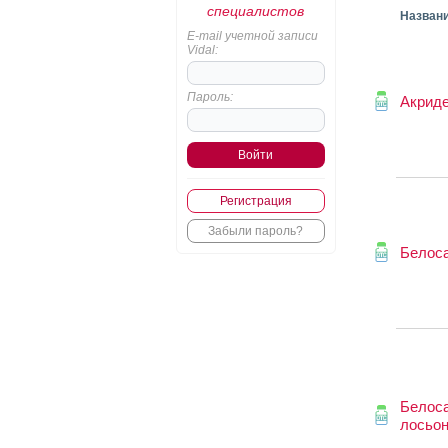
специалистов
Назван
E-mail учетной записи
Vidal:
Пароль:
Акрид
Регистрация
Забыли пароль?
Белос
Белос
лосьо