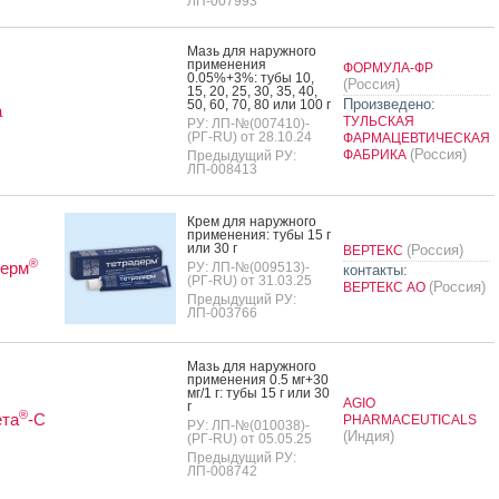
ЛП-007993
Мазь для на­руж­но­го
при­мене­ния
ФОРМУЛА-ФР
0.05%+3%: ту­бы 10,
(Россия)
15, 20, 25, 30, 35, 40,
Произведено:
50, 60, 70, 80 или 100 г
а
ТУЛЬСКАЯ
РУ: ЛП-№(007410)-
(РГ-RU) от 28.10.24
ФАРМАЦЕВТИЧЕСКАЯ
(Россия)
ФАБРИКА
Предыдущий РУ:
ЛП-008413
Крем для на­руж­но­го
при­мене­ния: ту­бы 15 г
или 30 г
(Россия)
ВЕРТЕКС
®
дерм
РУ: ЛП-№(009513)-
контакты:
(РГ-RU) от 31.03.25
(Россия)
ВЕРТЕКС АО
Предыдущий РУ:
ЛП-003766
Мазь для на­руж­но­го
при­мене­ния 0.5 мг+30
мг/1 г: ту­бы 15 г или 30
AGIO
г
®
ета
-С
PHARMACEUTICALS
РУ: ЛП-№(010038)-
(Индия)
(РГ-RU) от 05.05.25
Предыдущий РУ:
ЛП-008742