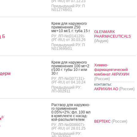
(РГ-RU) от 07.12.23
Предыдущий РУ: П
N012748/01
Крем для на­руж­но­го
при­мене­ния 250
мкг+10 мг/1 г: ту­ба 15 г
GLENMARK
д Б
РУ: ЛП-№(014129)-
PHARMACEUTICALS
(РГ-RU) от 30.03.26
(Индия)
Предыдущий РУ: П
N013699/01
Крем для на­руж­но­го
Химико-
при­мене­ния 100 мг+2
г/100 г: ту­бы 10 г или
фармацевтический
дерм
30 г
комбинат АКРИХИН
РУ: ЛП-№(007131)-
(Россия)
(РГ-RU) от 04.10.24
контакты:
Предыдущий РУ:
(Россия)
АКРИХИН АО
ЛП-002911
Рас­твор для на­руж­но­
го при­мене­ния
0.05%+2%: фл. 100 мл
в ком­плек­те с на­сад­
®
м
кой-рас­пы­лите­лем
(Россия)
ВЕРТЕКС
д
РУ: ЛП-№(008607)-
(РГ-RU) от 28.01.25
Предыдущий РУ: