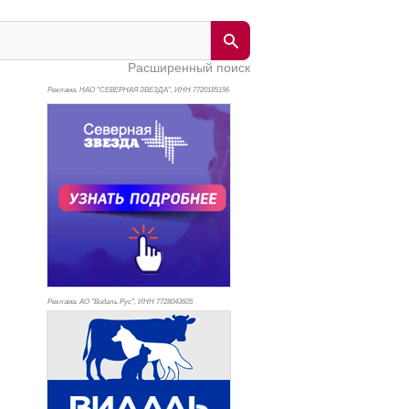
Расширенный поиск
Реклама. НАО "СЕВЕРНАЯ ЗВЕЗДА", ИНН 772
0185196
Реклама. АО "Видаль Рус", ИНН 772
8043605