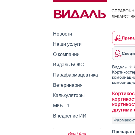
СПРАВОЧН
ЛЕКАРСТВ
Новости
Препа
Наши услуги
Специ
О компании
Видаль БОКС
Видаль
Кортикосте
Парафармацевтика
комбинации
комбинации
Ветеринария
Кортикос
Калькуляторы
кортикос
кортикос
МКБ-11
другими 
Внедрение ИИ
Фармако-т
Препарат
Вход для