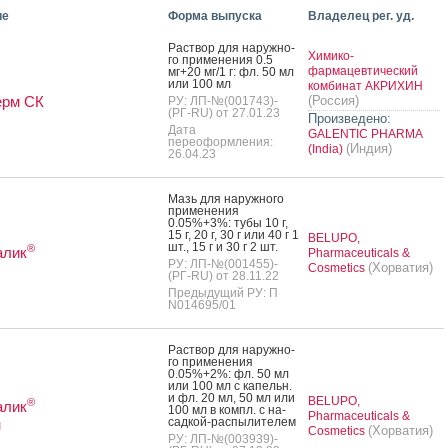
ие
Форма выпуска
Владелец рег. уд.
Рас­твор для на­руж­но­
Химико-
го при­мене­ния 0.5
фармацевтический
мг+20 мг/1 г: фл. 50 мл
или 100 мл
комбинат АКРИХИН
ерм СК
(Россия)
РУ: ЛП-№(001743)-
(РГ-RU) от 27.01.23
Произведено:
Дата
GALENTIC PHARMA
переоформления:
(Индия)
(India)
26.04.23
Мазь для на­руж­но­го
при­мене­ния
0.05%+3%: ту­бы 10 г,
15 г, 20 г, 30 г или 40 г 1
BELUPO,
шт., 15 г и 30 г 2 шт.
®
алик
Pharmaceuticals &
РУ: ЛП-№(001455)-
(Хорватия)
Cosmetics
(РГ-RU) от 28.11.22
Предыдущий РУ: П
N014695/01
Рас­твор для на­руж­но­
го при­мене­ния
0.05%+2%: фл. 50 мл
или 100 мл с ка­пельн.
и фл. 20 мл, 50 мл или
BELUPO,
®
алик
100 мл в компл. с на­
Pharmaceuticals &
сад­кой-рас­пы­лите­лем
н
(Хорватия)
Cosmetics
РУ: ЛП-№(003939)-