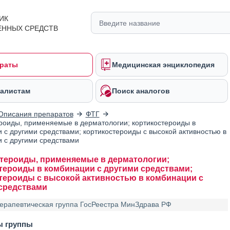
ИК
ЕННЫХ СРЕДСТВ
раты
Медицинская энциклопедия
алистам
Поиск аналогов
Описания препаратов
ФТГ
роиды, применяемые в дерматологии; кортикостероиды в
 с другими средствами; кортикостероиды с высокой активностью в
 с другими средствами
тероиды, применяемые в дерматологии;
тероиды в комбинации с другими средствами;
тероиды с высокой активностью в комбинации с
средствами
ерапевтическая группа ГосРеестра МинЗдрава РФ
ы группы