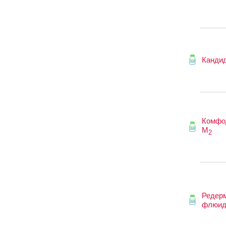
Канди
Комфо
М
2
Редер
флюи