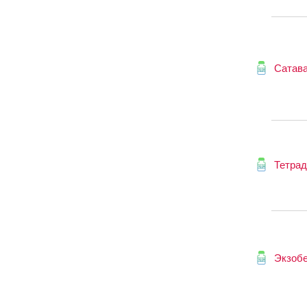
Сатав
Тетра
Экзоб