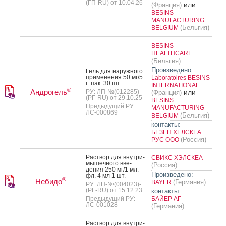
(ГП-RU) от 10.04.26
или
(Франция)
BESINS
MANUFACTURING
(Бельгия)
BELGIUM
BESINS
HEALTHCARE
(Бельгия)
Произведено:
Гель для на­руж­но­го
при­мене­ния 50 мг/5
Laboratoires BESINS
г: пак. 30 шт.
INTERNATIONAL
®
Андрогель
РУ: ЛП-№(012285)-
или
(Франция)
(РГ-RU) от 29.10.25
BESINS
Предыдущий РУ:
MANUFACTURING
ЛС-000869
(Бельгия)
BELGIUM
контакты:
БЕЗЕН ХЕЛСКЕА
(Россия)
РУС ООО
Рас­твор для внут­ри­
СВИКС ХЭЛСКЕА
мышеч­но­го вве­
(Россия)
дения 250 мг/1 мл:
Произведено:
фл. 4 мл 1 шт.
®
Небидо
(Германия)
BAYER
РУ: ЛП-№(004023)-
(РГ-RU) от 15.12.23
контакты:
Предыдущий РУ:
БАЙЕР АГ
ЛС-001028
(Германия)
Рас­твор для внут­ри­