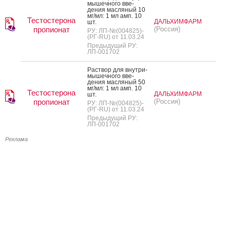
мышеч­но­го вве­
дения мас­ля­ный 10
мг/мл: 1 мл амп. 10
Тестостерона
ДАЛЬХИМФАРМ
шт.
пропионат
(Россия)
РУ: ЛП-№(004825)-
(РГ-RU) от 11.03.24
Предыдущий РУ:
ЛП-001702
Рас­твор для внут­ри­
мышеч­но­го вве­
дения мас­ля­ный 50
мг/мл: 1 мл амп. 10
Тестостерона
ДАЛЬХИМФАРМ
шт.
пропионат
(Россия)
РУ: ЛП-№(004825)-
(РГ-RU) от 11.03.24
Предыдущий РУ:
ЛП-001702
Реклама