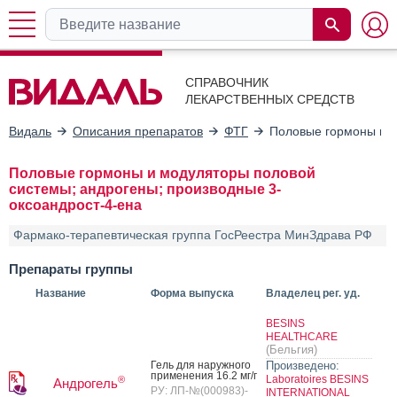
СПРАВОЧНИК
ЛЕКАРСТВЕННЫХ СРЕДСТВ
Видаль
Описания препаратов
ФТГ
Половые гормоны и м
Половые гормоны и модуляторы половой
системы; андрогены; производные 3-
оксоандрост-4-ена
Фармако-терапевтическая группа ГосРеестра МинЗдрава РФ
Препараты группы
Название
Форма выпуска
Владелец рег. уд.
BESINS
HEALTHCARE
(Бельгия)
Гель для на­руж­но­го
Произведено:
при­мене­ния 16.2 мг/г
Laboratoires BESINS
®
Андрогель
РУ: ЛП-№(000983)-
INTERNATIONAL