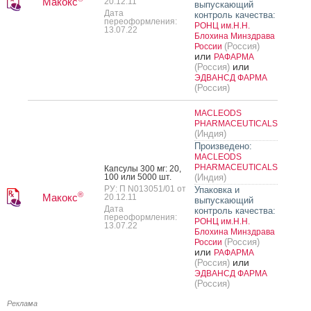
Макокс
20.12.11
выпускающий
Дата
контроль качества:
переоформления:
РОНЦ им.Н.Н.
13.07.22
Блохина Минздрава
(Россия)
России
или
РАФАРМА
или
(Россия)
ЭДВАНСД ФАРМА
(Россия)
MACLEODS
PHARMACEUTICALS
(Индия)
Произведено:
MACLEODS
PHARMACEUTICALS
Кап­су­лы 300 мг: 20,
100 или 5000 шт.
(Индия)
РУ: П N013051/01 от
Упаковка и
®
Макокс
20.12.11
выпускающий
Дата
контроль качества:
переоформления:
РОНЦ им.Н.Н.
13.07.22
Блохина Минздрава
(Россия)
России
или
РАФАРМА
или
(Россия)
ЭДВАНСД ФАРМА
(Россия)
Реклама