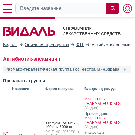
СПРАВОЧНИК
ЛЕКАРСТВЕННЫХ СРЕДСТВ
Видаль
Описания препаратов
ФТГ
Антибиотик-ансамиц
Антибиотик-ансамицин
Фармако-терапевтическая группа ГосРеестра МинЗдрава РФ
Препараты группы
Название
Форма выпуска
Владелец рег. уд.
MACLEODS
PHARMACEUTICALS
(Индия)
Произведено:
MACLEODS
PHARMACEUTICALS
Кап­су­лы 150 мг: 20,
100 или 5000 шт.
(Индия)
РУ: П N013051/01 от
Упаковка и
®