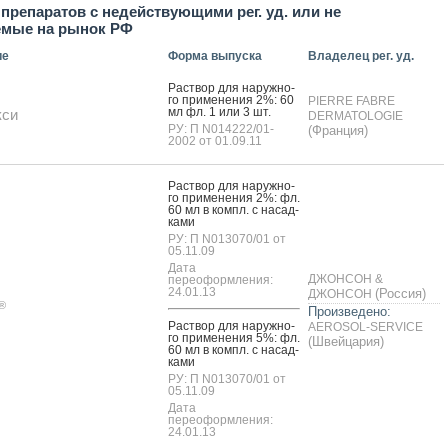
препаратов с недействующими рег. уд. или не
емые на рынок РФ
ие
Форма выпуска
Владелец рег. уд.
Рас­твор для на­руж­но­
го при­мене­ния 2%: 60
PIERRE FABRE
мл фл. 1 или 3 шт.
кси
DERMATOLOGIE
РУ: П N014222/01-
(Франция)
2002 от 01.09.11
Рас­твор для на­руж­но­
го при­мене­ния 2%: фл.
60 мл в компл. с на­сад­
ка­ми
РУ: П N013070/01 от
05.11.09
Дата
ДЖОНСОН &
переоформления:
24.01.13
(Россия)
ДЖОНСОН
®
Произведено:
Рас­твор для на­руж­но­
AEROSOL-SERVICE
го при­мене­ния 5%: фл.
(Швейцария)
60 мл в компл. с на­сад­
ка­ми
РУ: П N013070/01 от
05.11.09
Дата
переоформления:
24.01.13