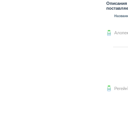
Описания 
поставля
Назван
Алопе
Регейн