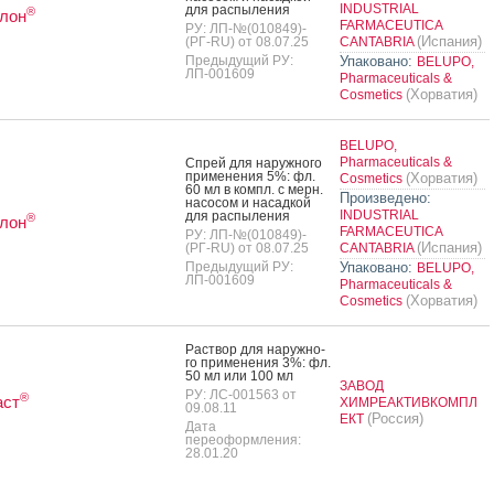
INDUSTRIAL
для рас­пы­ления
®
лон
FARMACEUTICA
РУ: ЛП-№(010849)-
(Испания)
(РГ-RU) от 08.07.25
CANTABRIA
Предыдущий РУ:
Упаковано:
BELUPO,
ЛП-001609
Pharmaceuticals &
(Хорватия)
Cosmetics
BELUPO,
Pharmaceuticals &
Спрей для на­руж­но­го
при­мене­ния 5%: фл.
(Хорватия)
Cosmetics
60 мл в компл. с мерн.
Произведено:
на­сосом и на­сад­кой
INDUSTRIAL
для рас­пы­ления
®
лон
FARMACEUTICA
РУ: ЛП-№(010849)-
(Испания)
(РГ-RU) от 08.07.25
CANTABRIA
Предыдущий РУ:
Упаковано:
BELUPO,
ЛП-001609
Pharmaceuticals &
(Хорватия)
Cosmetics
Рас­твор для на­руж­но­
го при­мене­ния 3%: фл.
50 мл или 100 мл
ЗАВОД
РУ: ЛС-001563 от
®
аст
ХИМРЕАКТИВКОМПЛ
09.08.11
(Россия)
ЕКТ
Дата
переоформления:
28.01.20