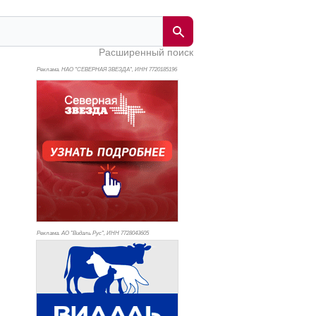
Расширенный поиск
Реклама. НАО "СЕВЕРНАЯ ЗВЕЗДА", ИНН 772
0185196
Реклама. АО "Видаль Рус", ИНН 772
8043605