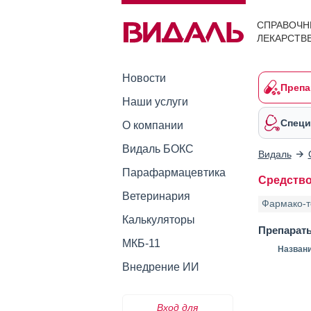
СПРАВОЧН
ЛЕКАРСТВ
Новости
Препа
Наши услуги
Специ
О компании
Видаль БОКС
Видаль
Парафармацевтика
Средство
Ветеринария
Фармако-т
Калькуляторы
Препарат
МКБ-11
Назван
Внедрение ИИ
Вход для