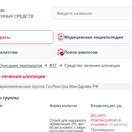
ИК
ЕННЫХ СРЕДСТВ
раты
Медицинская энциклопедия
алистам
Поиск аналогов
Описания препаратов
ФТГ
Средство лечения алопеции
 лечения алопеции
ерапевтическая группа ГосРеестра МинЗдрава РФ
ы группы
ие
Форма выпуска
Владелец рег. уд.
BELUPO,
Pharmaceuticals &
Спрей для на­руж­но­го
при­мене­ния 2%: фл.
(Хорватия)
Cosmetics
60 мл в компл. с мерн.
Произведено:
на­сосом и на­сад­кой