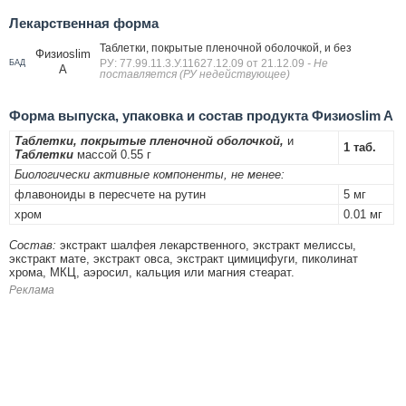
Лекарственная форма
Таблетки, покрытые пленочной оболочкой, и без
Физиоslim
РУ: 77.99.11.3.У.11627.12.09 от 21.12.09
- Не
БАД
A
поставляется (РУ недействующее)
Форма выпуска, упаковка и состав продукта Физиоslim A
Таблетки, покрытые пленочной оболочкой,
и
1 таб.
Таблетки
массой 0.55 г
Биологически активные компоненты, не менее:
флавоноиды в пересчете на рутин
5 мг
хром
0.01 мг
Состав:
экстракт шалфея лекарственного, экстракт мелиссы,
экстракт мате, экстракт овса, экстракт цимицифуги, пиколинат
хрома, МКЦ, аэросил, кальция или магния стеарат.
Реклама