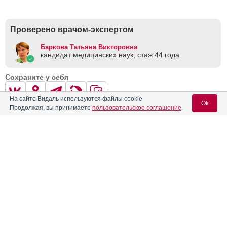
Проверено врачом-экспертом
Баркова Татьяна Викторовна
кандидат медицинских наук, стаж 44 годa
Сохраните у себя
На сайте Видаль используются файлы cookie
Ok
Продолжая, вы принимаете
пользовательское соглашение
.
Если вы хотите разместить ссылку на описание этого препарата -
используйте данный код
Вход для специалистов
Реклама. АО "Видаль Рус", ИНН 772
8043605
E-mail учетной записи Vidal:
Пароль: