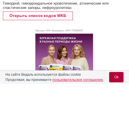
Геморрой, геморроидальное кровотечение, атонические или
спастические запоры, нефроуролитиаз.
Открыть список кодов МКБ
Реклама. ООО «Бионорика», ИНН 772
9590470
На сайте Видаль используются файлы cookie
Ok
Продолжая, вы принимаете
пользовательское соглашение
.
Реклама
Содержание
Вход для специалистов
E-mail учетной записи Vidal:
Форма выпуска, упаковка и состав
Клинико-фармакологич. группа
Пароль: