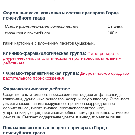
Форма выпуска, упаковка и состав препарата Горца
почечуйного трава
Сырье растительное измельченное
1 пачка
трава горца почечуйного
100 г
пачки картонные с вложением пакетов бумажных.
Клинико-фармакологическая группа:
Фитопрепарат с
диуретическим, литолитическим и противовоспалительным
действием
Фармако-терапевтическая группа:
Диуретическое средство
растительного происхождения
Фармакологическое действие
Средство растительного происхождения, содержит флавоноиды,
гликозиды, дубильные вещества, аскорбиновую кислоту. Оказывает
диуретическое, анальгезирующее, противогеморроидальное,
слабительное, гипотензивное, противовоспалительное,
утеротонизирующее, противомикробное, вяжущее и гемостатическое
действие. Снижает содержание уратов и выводит мелкие камни.
Показания активных веществ препарата Горца
почечуйного трава