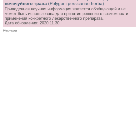
почечуйного трава
(Polygoni persicariae herba)
Приведенная научная информация является обобщающей и не
может быть использована для принятия решения о возможности
применения конкретного лекарственного препарата.
Дата обновления: 2020.11.30
Реклама