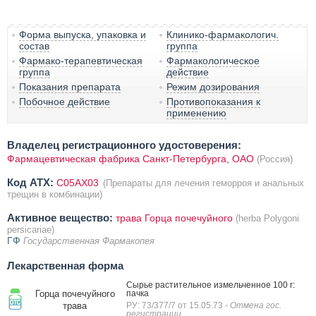
Форма выпуска, упаковка и
Клинико-фармакологич.
состав
группа
Фармако-терапевтическая
Фармакологическое
группа
действие
Показания препарата
Режим дозирования
Побочное действие
Противопоказания к
применению
Владелец регистрационного удостоверения:
Фармацевтическая фабрика Санкт-Петербурга, ОАО
(Россия)
Код ATX:
C05AX03
(Препараты для лечения геморроя и анальных
трещин в комбинации)
Активное вещество:
трава Горца почечуйного
(herba Polygoni
persicariae)
ГФ
Государственная Фармакопея
Лекарственная форма
Сырье растительное измельченное 100 г:
Горца почечуйного
пачка
трава
РУ: 73/377/7 от 15.05.73
- Отмена гос.
регистрации