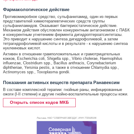
Фармакологическое действие
Противомикробное средство, сульфаниламид, один из первых
представителей химиотерапевтических средств группы
сульфаниламидов. Оказывает бактериостатическое действие.
Механизм действия обусловлен конкурентным антагонизмом с ПАБК
и конкурентным угнетением фермента дигидроптероатсинтетазы.
Это приводит к нарушению синтеза дигидрофолиевой, а затем
тетрагидрофолиевой кислоты и в результате - к нарушению синтеза
нуклеиновых кислот.
Активен в отношении грамположительных и грамотрицательных
кокков, Escherichia coli, Shigella spp., Vibrio cholerae, Haemophilus
influenzae, Clostridium spp., Bacillus anthracis, Corynebacterium
diphtheriae, Yersinia pestis, а также в отношении Chlamydia spp.,
Actinomyces spp., Toxoplasma gondii.
Показания активных веществ препарата Ранавексим
В составе комплексной терапии: гнойные раны, инфицированные
ожоги (I-II степени) и другие гнойно-воспалительные процессы кожи.
Открыть список кодов МКБ
Реклама. НАО "СЕВЕРНАЯ ЗВЕЗДА", ИНН 772
0185196