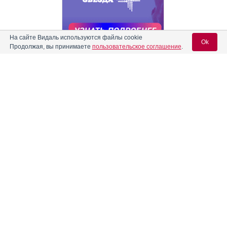
На сайте Видаль используются файлы cookie
Ok
Продолжая, вы принимаете
пользовательское соглашение
.
Содержание
Вход для специалистов
Реклама
E-mail учетной записи Vidal:
Форма выпуска, упаковка и состав
Клинико-фармакологич. группа
Пароль:
Фармако-терапевтическая группа
Фармакологическое действие
Показания препарата
Режим дозирования
Регистрация
Забыли пароль?
Побочное действие