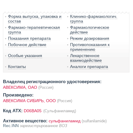
Форма выпуска, упаковка и
Клинико-фармакологич.
состав
группа
Фармако-терапевтическая
Фармакологическое
группа
действие
Показания препарата
Режим дозирования
Побочное действие
Противопоказания к
применению
Особые указания
Лекарственное
взаимодействие
Контакты
Аналоги препарата
Владелец регистрационного удостоверения:
АВЕКСИМА, ОАО
(Россия)
Произведено:
АВЕКСИМА СИБИРЬ, ООО
(Россия)
Код ATX:
D06BA05
(Сульфаниламид)
Активное вещество:
сульфаниламид
(sulfanilamide)
Rec.INN
зарегистрированное ВОЗ