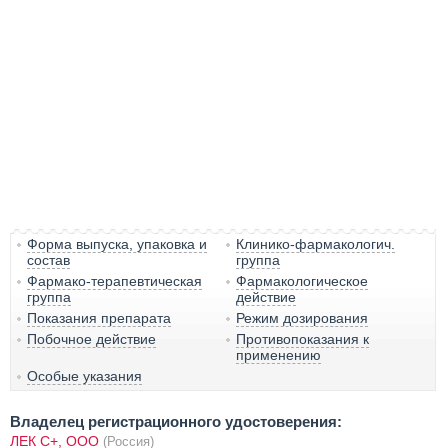
Форма выпуска, упаковка и
Клинико-фармакологич.
состав
группа
Фармако-терапевтическая
Фармакологическое
группа
действие
Показания препарата
Режим дозирования
Побочное действие
Противопоказания к
применению
Особые указания
Владелец регистрационного удостоверения:
ЛЕК С+, ООО
(Россия)