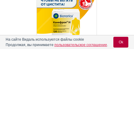
На сайте Видаль используются файлы cookie
Ok
Продолжая, вы принимаете
пользовательское соглашение
.
Реклама
Содержание
Вход для специалистов
E-mail учетной записи Vidal:
Форма выпуска, упаковка и состав
Клинико-фармакологич. группа
Пароль:
Фармако-терапевтическая группа
Фармакологическое действие
Показания препарата