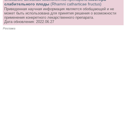
слабительного плоды
(Rhamni catharticae fructus)
Приведенная научная информация является обобщающей и не
может быть использована для принятия решения о возможности
применения конкретного лекарственного препарата.
Дата обновления: 2022.06.27
Реклама