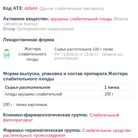
Код ATX:
A06AX
(Другие слабительные препараты)
Активное вещество:
крушины слабительной плоды
(Rhamni
catharticae fructus)
Group
Группировочное наименование
Лекарственная форма
Жостера
Сырье растительное 100 г: пачки
слабительного
РУ: 71/609/19 от 23.08.71
- Отмена гос.
регистрации
плоды
Форма выпуска, упаковка и состав препарата Жостера
слабительного плоды
Сырье растительное
1 пачка
плоды крушины слабительной
100 г
100 г - пачки картонные.
Клинико-фармакологическая группа:
Слабительный
фитопрепарат
Фармако-терапевтическая группа:
Слабительное средство
растительного происхождения