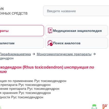
ИК
ЕННЫХ СРЕДСТВ
раты
Медицинская энциклопедия
алистам
Поиск аналогов
Парафармацевтика
Моногомеопатические препараты
одендрон
икодендрон (Rhus toxicodendron)
инструкция по
нию
кция по применению Рус токсикодендрон
 препарата Рус токсикодендрон
ение препарата Рус токсикодендрон
я хранения Рус токсикодендрон
дности Рус токсикодендрон