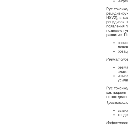
инфек
Рус токсико
рецидивирую
HSV2); в та
рецидивах н
появления п
позволяет у
развитие. П
опояс
лечен
розац
Ревматолог
ревма
влажн
ишиал
усили
Рус токсико
как пациент
потоотделен
Травматоло
вывих
тенде
Инфектоло