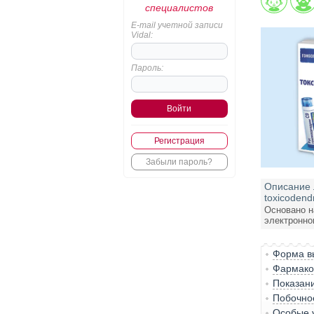
специалистов
E-mail учетной записи
Vidal:
Пароль:
Регистрация
Забыли пароль?
Описание 
toxicodend
Основано н
электронно
Форма вы
Фармако-
Показан
Побочно
Особые 