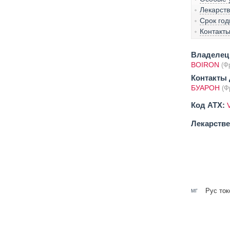
Лекарст
Срок год
Контакт
Владелец 
BOIRON
(Ф
Контакты 
БУАРОН
(Ф
Код ATX:
Лекарств
Рус ток
МГ