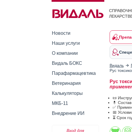
СПРАВОЧН
ЛЕКАРСТВ
Новости
Препа
Наши услуги
Специ
О компании
Видаль БОКС
Видаль
Рус токсик
Парафармацевтика
Рус токс
Ветеринария
примене
Калькуляторы
📜 Инстру
💊 Состав
МКБ-11
✅ Примен
📅 Услови
Внедрение ИИ
⏳ Срок го
Вход для