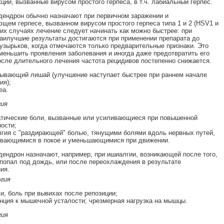
ции, вызванные вирусом простого герпеса, в т.ч. лабиальный герпес.
дендрон обычно назначают при первичном заражении и
щем герпесе, вызванном вирусом простого герпеса типа 1 и 2 (HSV1 и
ких случаях лечение следует начинать как можно быстрее: при
аилучшие результаты достигаются при применении препарата до
узырьков, когда отмечаются только предварительные признаки. Это
меньшить проявления заболевания и иногда даже предотвратить его
осле длительного лечения частота рецидивов постепенно снижается.
ывающий лишай (улучшение наступает быстрее при раннем начале
ия);
еа.
ия
тические боли, вызванные или усиливающиеся при повышенной
ости;
гия с "раздирающей" болью, тянущими болями вдоль нервных путей,
вающимися в покое и уменьшающимися при движении.
дендрон назначают, например, при ишиалгии, возникающей после того,
 попал под дождь, или после переохлаждения в результате
ия.
гия
и, боль при вывихах после репозиции;
нция к мышечной усталости; чрезмерная нагрузка на мышцы.
гия