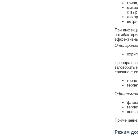
грипп
микро
с выр
лихор
ветря
При инфекци
антибактери
эффективны
Отоларинго
охрип
Препарат на
заговорить 
связано с с
герпе
герпе
Офтальмол
фликт
герпе
воспа
Примечание:
Режим до