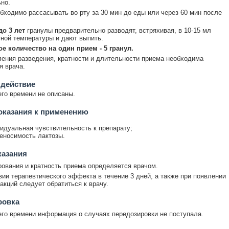
но.
бходимо рассасывать во рту за 30 мин до еды или через 60 мин после
до 3 лет
гранулы предварительно разводят, встряхивая, в 10-15 мл
ной температуры и дают выпить.
е количество на один прием - 5 гранул.
ения разведения, кратности и длительности приема необходима
я врача.
 действие
го времени не описаны.
оказания к применению
идуальная чувствительность к препарату;
еносимость лактозы.
казания
ования и кратность приема определяется врачом.
вии терапевтического эффекта в течение 3 дней, а также при появлении
акций следует обратиться к врачу.
ровка
го времени информация о случаях передозировки не поступала.