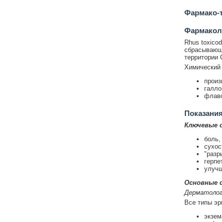
Фармако-т
Фармакол
Rhus toxico
сбрасывающ
территории 
Химический 
произ
галло
флаво
Показания
Ключевые 
боль,
сухос
"разр
герпе
улучш
Основные с
Дерматолог
Все типы эр
экзем