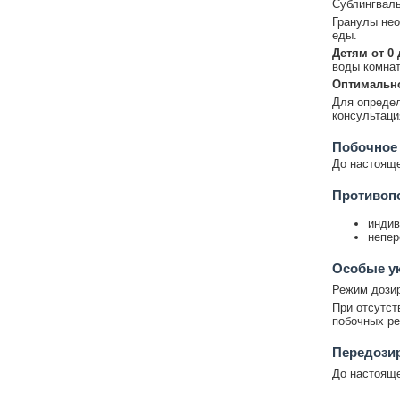
Сублингваль
Гранулы нео
еды.
Детям от 0 
воды комнат
Оптимально
Для определ
консультаци
Побочное
До настояще
Противоп
индив
непер
Особые у
Режим дозир
При отсутст
побочных ре
Передози
До настояще