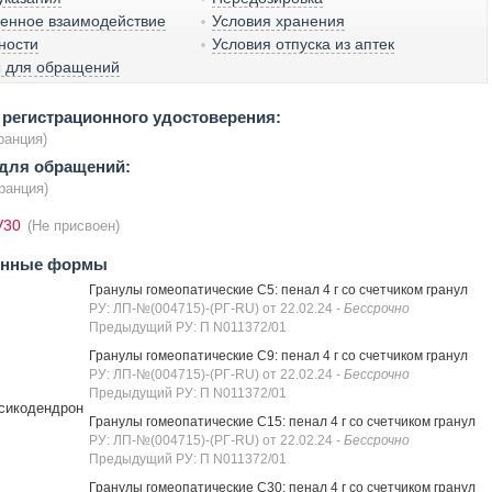
венное взаимодействие
Условия хранения
ности
Условия отпуска из аптек
ы для обращений
регистрационного удостоверения:
ранция)
для обращений:
ранция)
V30
(Не присвоен)
енные формы
Гранулы гомеопатические C5: пенал 4 г со счетчиком гранул
РУ: ЛП-№(004715)-(РГ-RU) от 22.02.24
- Бессрочно
Предыдущий РУ: П N011372/01
Гранулы гомеопатические C9: пенал 4 г со счетчиком гранул
РУ: ЛП-№(004715)-(РГ-RU) от 22.02.24
- Бессрочно
Предыдущий РУ: П N011372/01
сикодендрон
Гранулы гомеопатические C15: пенал 4 г со счетчиком гранул
РУ: ЛП-№(004715)-(РГ-RU) от 22.02.24
- Бессрочно
Предыдущий РУ: П N011372/01
Гранулы гомеопатические C30: пенал 4 г со счетчиком гранул