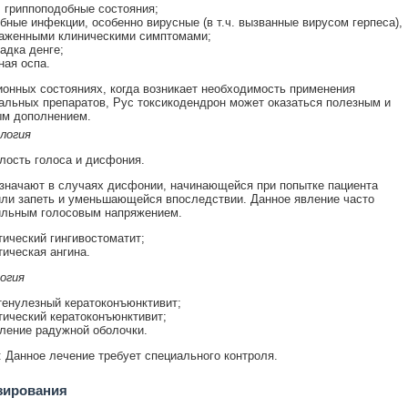
, гриппоподобные состояния;
бные инфекции, особенно вирусные (в т.ч. вызванные вирусом герпеса),
аженными клиническими симптомами;
адка денге;
ная оспа.
онных состояниях, когда возникает необходимость применения
альных препаратов, Рус токсикодендрон может оказаться полезным и
м дополнением.
логия
лость голоса и дисфония.
значают в случаях дисфонии, начинающейся при попытке пациента
или запеть и уменьшающейся впоследствии. Данное явление часто
ильным голосовым напряжением.
тический гингивостоматит;
тическая ангина.
огия
енулезный кератоконъюнктивит;
тический кератоконъюнктивит;
ление радужной оболочки.
 Данное лечение требует специального контроля.
зирования