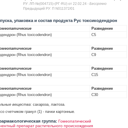
РУ: ЛП-№(004715)-(РГ-RU) от 22.02.24
- Бессрочно
Предыдущий РУ: П N011372/01
уска, упаковка и состав продукта Рус токсикодендрон
омеопатические
Разведение
одендрон (Rhus toxicodendron)
C5
омеопатические
Разведение
одендрон (Rhus toxicodendron)
C9
омеопатические
Разведение
одендрон (Rhus toxicodendron)
C15
омеопатические
Разведение
одендрон (Rhus toxicodendron)
C30
льные вещества
: сахароза, лактоза.
 со счетчиком гранул (1) - пачки картонные.
армакологическая группа:
Гомеопатический
ентный препарат растительного происхождения