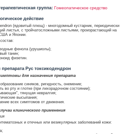
ерапевтическая группа:
Гомеопатическое средство
огическое действие
dendron (ядовитый плющ) - многодомный кустарник, периодически
ий листья, с тройчатосложными листьями, произрастающий на
США и Японии.
состав:
водные фенола (урушиолы);
вый танин;
ноид физетин.
 препарата Рус токсикодендрон
симптомы для назначения препарата
 образование синяков, ригидность, онемение;
ть во рту и глотке (при лихорадочном состоянии);
ывающая", тянущая невралгия;
тические высыпания;
ение всех симптомов от движения.
лучаи клинического применения
ия
итематозных и отечных или везикулярных заболеваний кожи:
а;