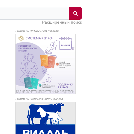
Расширенный поиск
Реклама. АО «Р-Фарм», ИНН 772
6311464
Реклама. АО "Видаль Рус", ИНН 772
8043605