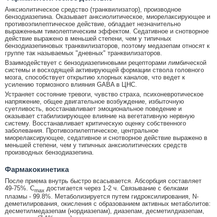
Анксиолитическое средство (транквилизатор), производное
бензодиазепина. Оказывает анксиолитическое, миорелаксирующее и
противоэпилептическое действие, обладает незначительно
выраженным тимолептическим эффектом. Седативное и снотворное
действие выражено в меньшей степени, чем у типичных
бензодиазепиновых транквилизаторов, поэтому медазепам относят к
группе так называемых "дневных" транквилизаторов.
Взаимодействует с бензодиазепиновыми рецепторами лимбической
системы и восходящей активирующей формации ствола головного
мозга, способствует открытию хлорных каналов, что ведет к
усилению тормозного влияния GABA в ЦНС.
Устраняет состояние тревоги, чувство страха, психоневротическое
напряжение, общее двигательное возбуждение, избыточную
суетливость, восстанавливает эмоциональное поведение и
оказывает стабилизирующее влияние на вегетативную нервную
систему. Восстанавливает критическую оценку собственного
заболевания. Противоэпилептическое, центральное
миорелаксирующее, седативное и снотворное действие выражено в
меньшей степени, чем у типичных анксиолитических средств
производных бензодиазепина.
Фармакокинетика
После приема внутрь быстро всасывается. Абсорбция составляет
49-75%. C
достигается через 1-2 ч. Связывание с белками
max
плазмы - 99.8%. Метаболизируется путем гидроксилирования, N-
деметилирования, окисления с образованием активных метаболитов:
десметилмедазепам (нордиазепам), диазепам, десметилдиазепам,