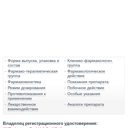
Форма выпуска, упаковка и
Клинико-фармакологич.
состав
группа
Фармако-терапевтическая
Фармакологическое
группа
действие
Фармакокинетика
Показания препарата
Режим дозирования
Побочное действие
Противопоказания к
Особые указания
применению
Лекарственное
Аналоги препарата
взаимодействие
Владелец регистрационного удостоверения: