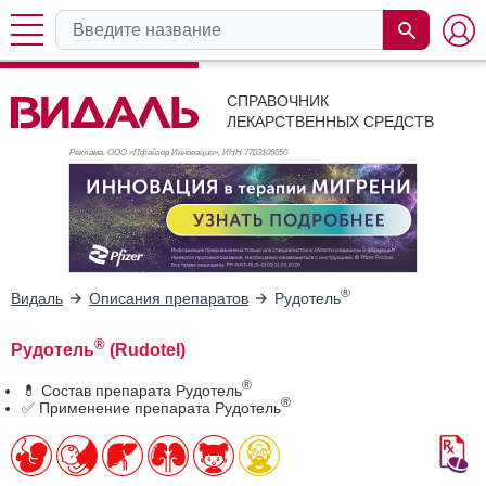
СПРАВОЧНИК
ЛЕКАРСТВЕННЫХ СРЕДСТВ
Реклама. ООО «Пфайзер Инновации», ИНН 770
3106050
®
Видаль
Описания препаратов
Рудотель
®
Рудотель
(Rudotel)
®
💊 Состав препарата Рудотель
®
✅ Применение препарата Рудотель