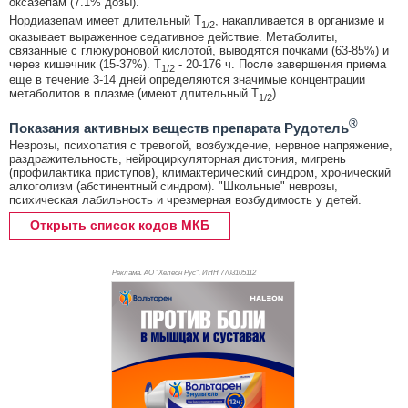
оксазепам (7.1% дозы).
Нордиазепам имеет длительный T
, накапливается в организме и
1/2
оказывает выраженное седативное действие. Метаболиты,
связанные с глюкуроновой кислотой, выводятся почками (63-85%) и
через кишечник (15-37%). T
- 20-176 ч. После завершения приема
1/2
еще в течение 3-14 дней определяются значимые концентрации
метаболитов в плазме (имеют длительный T
).
1/2
®
Показания активных веществ препарата Рудотель
Неврозы, психопатия с тревогой, возбуждение, нервное напряжение,
раздражительность, нейроциркуляторная дистония, мигрень
(профилактика приступов), климактерический синдром, хронический
алкоголизм (абстинентный синдром). "Школьные" неврозы,
психическая лабильность и чрезмерная возбудимость у детей.
Открыть список кодов МКБ
Реклама. АО "Хелеон Рус", ИНН 770
3105112