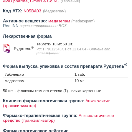
AWD.pharma, GmbH & Co.KG
(Германия)
Код ATX:
N05BA03
(Медазепам)
Активное вещество:
медазепам
(medazepam)
Rec.INN
зарегистрированное ВОЗ
Лекарственная форма
Таблетки 10 мг: 50 шт.
®
Рудотель
РУ: П N012543/01 от 12.04.04
- Отмена гос.
регистрации
®
Форма выпуска, упаковка и состав препарата Рудотель
Таблетки
1 таб.
медазепам
10 мг
50 шт. - флаконы темного стекла (1) - пачки картонные.
Клинико-фармакологическая группа:
Анксиолитик
(транквилизатор)
Фармако-терапевтическая группа:
Анксиолитическое
средство (транквилизатор)
Фармакологическое действие