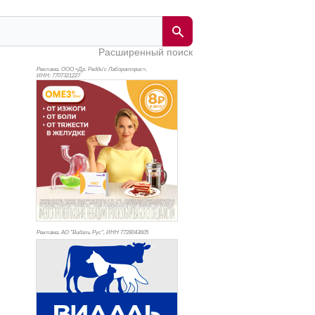
Расширенный поиск
Реклама. ООО «Др. Редди’с Лабораторис»,
ИНН: 770
7321227
Реклама. АО "Видаль Рус", ИНН 772
8043605