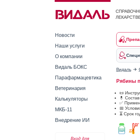
СПРАВОЧН
ЛЕКАРСТВ
Новости
Препа
Наши услуги
Специ
О компании
Видаль БОКС
Видаль
Парафармацевтика
Рябины п
Ветеринария
📜 Инстр
💊 Соста
Калькуляторы
✅ Примен
📅 Услов
МКБ-11
⏳ Срок г
Внедрение ИИ
Вход для