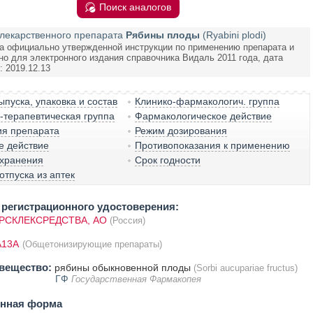
Поиск аналогов
лекарственного препарата
Рябины плоды
(Ryabini plodi)
а официально утвержденной инструкции по применению препарата и
но для электронного издания справочника Видаль 2011 года, дата
 2019.12.13
пуска, упаковка и состав
Клинико-фармакологич. группа
терапевтическая группа
Фармакологическое действие
ия препарата
Режим дозирования
е действие
Противопоказания к применению
 хранения
Срок годности
отпуска из аптек
регистрационного удостоверения:
РСКЛЕКСРЕДСТВА, АО
(Россия)
A13A
(Общетонизирующие препараты)
вещество:
рябины обыкновенной плоды
(Sorbi aucupariae fructus)
ГФ
Государственная Фармакопея
енная форма