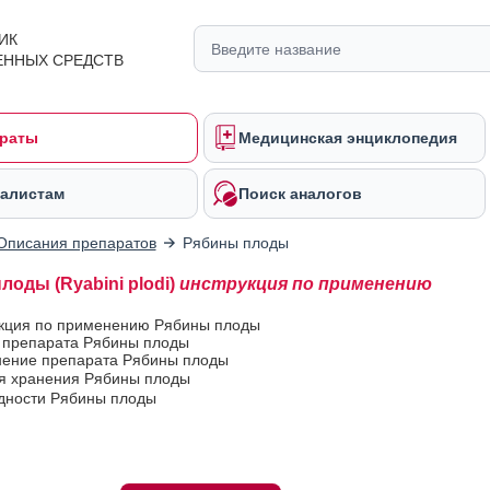
ИК
ЕННЫХ СРЕДСТВ
раты
Медицинская энциклопедия
алистам
Поиск аналогов
Описания препаратов
Рябины плоды
лоды (Ryabini plodi)
инструкция по применению
укция по применению Рябины плоды
в препарата Рябины плоды
ение препарата Рябины плоды
ия хранения Рябины плоды
одности Рябины плоды