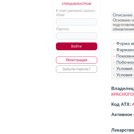
специалистов
E-mail учетной записи
Описание 
Vidal:
Основано н
подготовле
Пароль:
обновления:
Форма вы
Фармако-
Показан
Регистрация
Побочно
Условия
Забыли пароль?
Условия 
Владелец 
КРАСНОГО
Код ATX:
Активное 
Лекарств