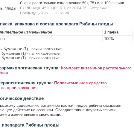
Сырье растительное измельченное 50 г, 75 г или 100 г: пачки
ны плоды
РУ: ЛП-№(014520)-(РГ-RU) от 20.04.26
- Бессрочно
Предыдущий РУ: ЛС-002720
уска, упаковка и состав препарата Рябины плоды
стительное измельченное
1 пачка
ины
100%
ты бумажные (1) - пачки картонные.
ы бумажные (1) - пачки картонные.
ы бумажные (1) - пачки картонные.
армакологическая группа:
Комплекс витаминов растительного
ения
ерапевтическая группа:
Поливитаминное средство
ого происхождения
огическое действие
ысокому содержанию витаминов настой плодов рябины оказывает
ющее действие на организм. Обладает также диуретическими,
ыми и желчегонными свойствами.
я препарата Рябины плоды