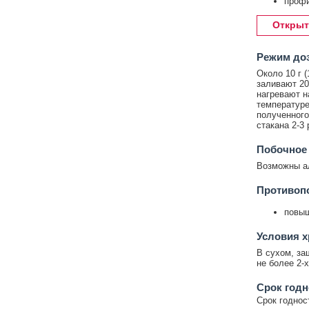
профи
Открыт
Режим до
Около 10 г 
заливают 20
нагревают н
температуре
полученного
стакана 2-3 
Побочное
Возможны ал
Противоп
повыш
Условия 
В сухом, за
не более 2-
Срок годн
Срок годност