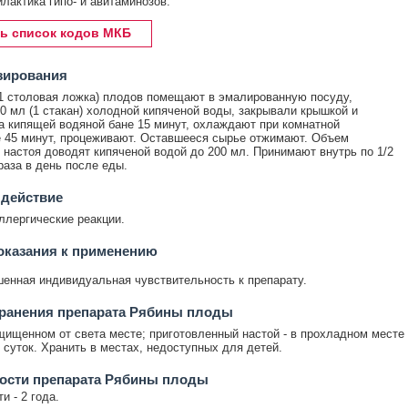
лактика гипо- и авитаминозов.
ь список кодов МКБ
зирования
(1 столовая ложка) плодов помещают в эмалированную посуду,
0 мл (1 стакан) холодной кипяченой воды, закрывали крышкой и
а кипящей водяной бане 15 минут, охлаждают при комнатной
 45 минут, процеживают. Оставшееся сырье отжимают. Объем
 настоя доводят кипяченой водой до 200 мл. Принимают внутрь по 1/2
раза в день после еды.
 действие
лергические реакции.
оказания к применению
енная индивидуальная чувствительность к препарату.
хранения препарата Рябины плоды
щищенном от света месте; приготовленный настой - в прохладном месте
х суток. Хранить в местах, недоступных для детей.
ости препарата Рябины плоды
и - 2 года.