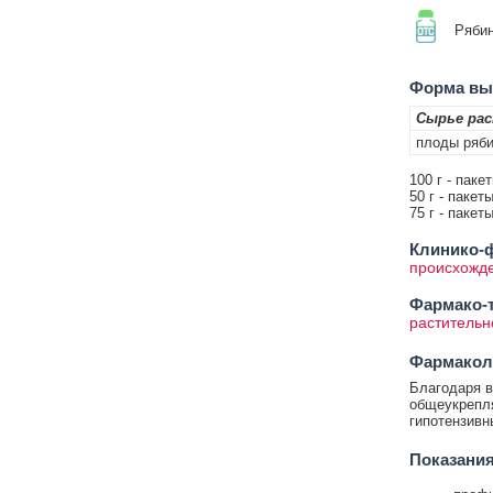
Ряби
Форма вып
Сырье ра
плоды ряб
100 г - паке
50 г - пакет
75 г - пакет
Клинико-ф
происхожд
Фармако-т
растительн
Фармакол
Благодаря в
общеукрепля
гипотензивн
Показани