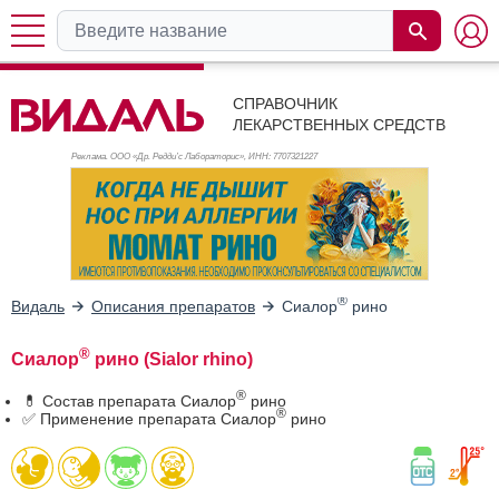
СПРАВОЧНИК
ЛЕКАРСТВЕННЫХ СРЕДСТВ
Реклама. ООО «Др. Редди’с Лабораторис», ИНН: 770
7321227
®
Видаль
Описания препаратов
Сиалор
рино
®
Сиалор
рино (Sialor rhino)
®
💊 Состав препарата Сиалор
рино
®
✅ Применение препарата Сиалор
рино