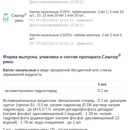
Дата переоформления: 15.09.21
Капли назальные 0.05%: тюбик-капельн. 2 мл 1, 5 или 10
®
Сиалор
шт., 10, 15 или 20 мл 1 или 20 шт.,
рино
РУ: ЛП-001418 от 11.01.12
- Заменено
Дата переоформления: 15.09.21
Капли назальные 0.025%: тюбики-капельн. 2 мл 2 или 5
шт.
РУ: ЛП-001418 от 11.01.12
- Заменено
®
Форма выпуска, упаковка и состав препарата Сиалор
рино
Капли назальные
в виде прозрачной бесцветной или слегка
окрашенной жидкости.
1 мл
оксиметазолина гидрохлорид
0.1 мг
Вспомогательные вещества
: бензалкония хлорид - 0.1 мг, динатрия
эдетат (трилон Б) - 0.5 мг, натрия гидроксид (0.1М раствор натрия
гидроксида) - до pH 6.0-7.0, натрия дигидрофосфата дигидрат
(натрия фосфат однозамещенный 2-водный) - 1.29 мг, натрия
гидрофосфата додекагидрат (натрия фосфат двузамещенный 12-
водный) - 1.76 мг, вода очищенная - до 1 мл.
1 мл - тюбики-капельницы (2) - пачки картонные.