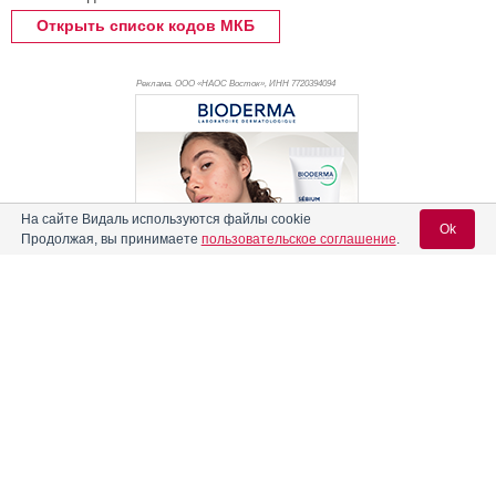
Открыть список кодов МКБ
Реклама. ООО «НАОС Восток», ИНН 772
0394094
На сайте Видаль используются файлы cookie
Ok
Продолжая, вы принимаете
пользовательское соглашение
.
Содержание
Вход для специалистов
Реклама
E-mail учетной записи Vidal:
Форма выпуска, упаковка и состав
Клинико-фармакологич. группа
Пароль:
Фармако-терапевтическая группа
Фармакологическое действие