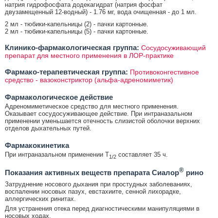
натрия гидрофосфата додекагидрат (натрия фосфат
двузамещенный 12-водный) - 1.76 мг, вода очищенная - до 1 мл.
2 мл - тюбики-капельницы (2) - пачки картонные.
2 мл - тюбики-капельницы (5) - пачки картонные.
Клинико-фармакологическая группа:
Сосудосуживающий
препарат для местного применения в ЛОР-практике
Фармако-терапевтическая группа:
Противоконгестивное
средство - вазоконстриктор (альфа-адреномиметик)
Фармакологическое действие
Адреномиметическое средство для местного применения.
Оказывает сосудосуживающее действие. При интраназальном
применении уменьшается отечность слизистой оболочки верхних
отделов дыхательных путей.
Фармакокинетика
При интраназальном применении T
составляет 35 ч.
1/2
®
Показания активных веществ препарата Сиалор
рино
Затруднение носового дыхания при простудных заболеваниях,
воспалении носовых пазух, евстахиите, сенной лихорадке,
аллергических ринитах.
Для устранения отека перед диагностическими манипуляциями в
носовых ходах.