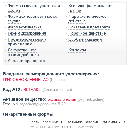
Форма выпуска, упаковка и
Клинико-фармакологич.
состав
группа
Фармако-терапевтическая
Фармакологическое
группа
действие
Фармакокинетика
Показания препарата
Режим дозирования
Побочное действие
Противопоказания к
Особые указания
применению
Лекарственное
Контакты
взаимодействие
Аналоги препарата
Владелец регистрационного удостоверения:
ПФК ОБНОВЛЕНИЕ, АО
(Россия)
Код ATX:
R01AA05
(Оксиметазолин)
Активное вещество:
оксиметазолин
(oxymetazoline)
Rec.INN
зарегистрированное ВОЗ
Лекарственные формы
Капли назальные 0.01%: тюбики-капельн. 1 мл 2 или 5 шт.
РУ: ЛП-001418 от 11.01.12
- Заменено