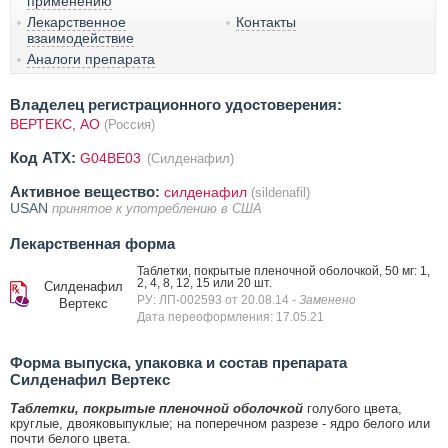
применению
Лекарственное
Контакты
взаимодействие
Аналоги препарата
Владелец регистрационного удостоверения:
ВЕРТЕКС, АО
(Россия)
Код ATX:
G04BE03
(Силденафил)
Активное вещество:
силденафил
(sildenafil)
USAN
принятое к употреблению в США
Лекарственная форма
Таблетки, покрытые пленочной оболочкой, 50 мг: 1,
2, 4, 8, 12, 15 или 20 шт.
Силденафил
РУ: ЛП-002593 от 20.08.14
- Заменено
Вертекс
Дата переоформления: 17.05.21
Форма выпуска, упаковка и состав препарата
Силденафил Вертекс
Таблетки, покрытые пленочной оболочкой
голубого цвета,
круглые, двояковыпуклые; на поперечном разрезе - ядро белого или
почти белого цвета.