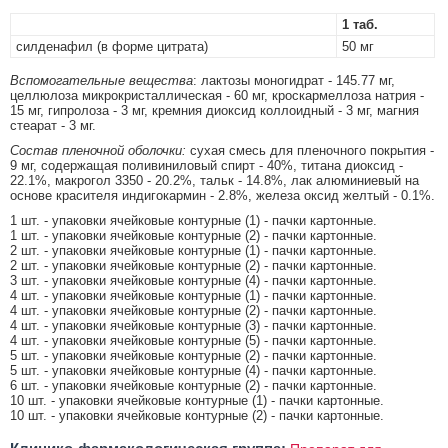
1 таб.
силденафил (в форме цитрата)
50 мг
Вспомогательные вещества
: лактозы моногидрат - 145.77 мг,
целлюлоза микрокристаллическая - 60 мг, кроскармеллоза натрия -
15 мг, гипролоза - 3 мг, кремния диоксид коллоидный - 3 мг, магния
стеарат - 3 мг.
Состав пленочной оболочки:
сухая смесь для пленочного покрытия -
9 мг, содержащая поливиниловый спирт - 40%, титана диоксид -
22.1%, макрогол 3350 - 20.2%, тальк - 14.8%, лак алюминиевый на
основе красителя индигокармин - 2.8%, железа оксид желтый - 0.1%.
1 шт. - упаковки ячейковые контурные (1) - пачки картонные.
1 шт. - упаковки ячейковые контурные (2) - пачки картонные.
2 шт. - упаковки ячейковые контурные (1) - пачки картонные.
2 шт. - упаковки ячейковые контурные (2) - пачки картонные.
3 шт. - упаковки ячейковые контурные (4) - пачки картонные.
4 шт. - упаковки ячейковые контурные (1) - пачки картонные.
4 шт. - упаковки ячейковые контурные (2) - пачки картонные.
4 шт. - упаковки ячейковые контурные (3) - пачки картонные.
4 шт. - упаковки ячейковые контурные (5) - пачки картонные.
5 шт. - упаковки ячейковые контурные (2) - пачки картонные.
5 шт. - упаковки ячейковые контурные (4) - пачки картонные.
6 шт. - упаковки ячейковые контурные (2) - пачки картонные.
10 шт. - упаковки ячейковые контурные (1) - пачки картонные.
10 шт. - упаковки ячейковые контурные (2) - пачки картонные.