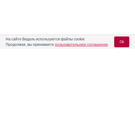
На сайте Видаль используются файлы cookie
Ok
Продолжая, вы принимаете
пользовательское соглашение
.
Содержание
Вход для специалистов
E-mail учетной записи Vidal:
Форма выпуска, упаковка и состав
Клинико-фармакологич. группа
Пароль:
Фармако-терапевтическая группа
Фармакологическое действие
Фармакокинетика