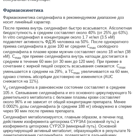
Фармакокинетика
Фармакокинетика силденафила в рекомендуемом диапазоне доз
носит линейный характер.
После приема внутрь силденафил быстро всасывается. Абсолютная
биодоступность в среднем составляет около 40% (от 25% до 63%).
In vitro силденафил в концентрации около 1.7 нг/мл (3.5 нМ)
подавляет активность ФДЭ5 человека на 50%. После однократного
приема силденафила в дозе 100 мг средняя C
свободного
max
силденафила в плазме крови мужчин составляет около 18 нг/мл (38
нМ). C
при приеме силденафила внутрь натощак достигается в
max
среднем в течение 60 мин (от 30 мин до 120 мин). При приеме в
сочетании с жирной пищей скорость всасывания снижается: C
max
уменьшается в среднем на 29%, а ТC
увеличивается на 60 мин,
max
однако степень абсорбции достоверно не изменяется (AUC
снижается на 11%).
V
силденафила в равновесном состоянии составляет в среднем
d
105 л. Связывание силденафила и его основного циркулирующего N-
деметильного метаболита с белками плазмы крови составляет
около 96% и не зависит от общей концентрации препарата. Менее
0.0002% дозы силденафила (в среднем 188 нг) обнаружено в сперме
через 90 мин после приема препарата.
Силденафил метаболизируется, главным образом, в печени под
действием изофермента цитохрома CYP3A4 (основной путь) и
изофермента цитохрома CYP2C9 (минорный путь). Основной
циркулирующий активный метаболит, образующийся в результате N-
деметилирования силденафила, подвергается дальнейшему