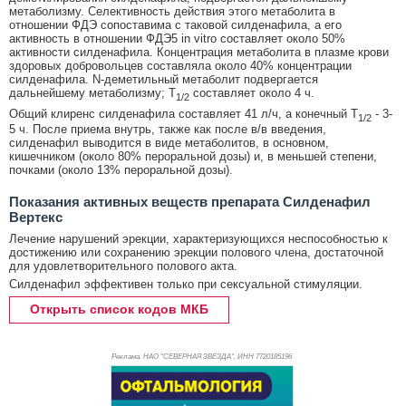
метаболизму. Селективность действия этого метаболита в
отношении ФДЭ сопоставима с таковой силденафила, а его
активность в отношении ФДЭ5 in vitro составляет около 50%
активности силденафила. Концентрация метаболита в плазме крови
здоровых добровольцев составляла около 40% концентрации
силденафила. N-деметильный метаболит подвергается
дальнейшему метаболизму; T
составляет около 4 ч.
1/2
Общий клиренс силденафила составляет 41 л/ч, а конечный Т
- 3-
1/2
5 ч. После приема внутрь, также как после в/в введения,
силденафил выводится в виде метаболитов, в основном,
кишечником (около 80% пероральной дозы) и, в меньшей степени,
почками (около 13% пероральной дозы).
Показания активных веществ препарата Силденафил
Вертекс
Лечение нарушений эрекции, характеризующихся неспособностью к
достижению или сохранению эрекции полового члена, достаточной
для удовлетворительного полового акта.
Силденафил эффективен только при сексуальной стимуляции.
Открыть список кодов МКБ
Реклама. НАО "СЕВЕРНАЯ ЗВЕЗДА", ИНН 772
0185196