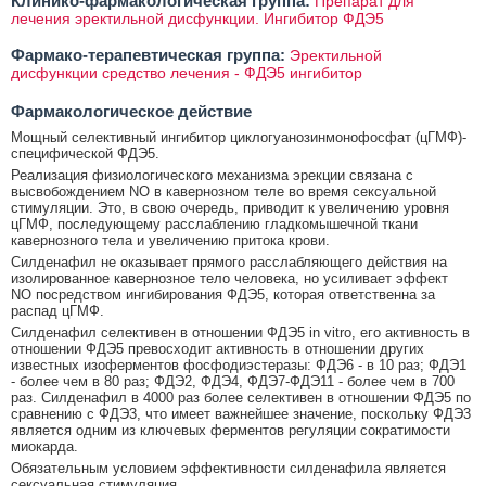
Клинико-фармакологическая группа:
Препарат для
лечения эректильной дисфункции. Ингибитор ФДЭ5
Фармако-терапевтическая группа:
Эректильной
дисфункции средство лечения - ФДЭ5 ингибитор
Фармакологическое действие
Мощный селективный ингибитор циклогуанозинмонофосфат (цГМФ)-
специфической ФДЭ5.
Реализация физиологического механизма эрекции связана с
высвобождением NO в кавернозном теле во время сексуальной
стимуляции. Это, в свою очередь, приводит к увеличению уровня
цГМФ, последующему расслаблению гладкомышечной ткани
кавернозного тела и увеличению притока крови.
Силденафил не оказывает прямого расслабляющего действия на
изолированное кавернозное тело человека, но усиливает эффект
NO посредством ингибирования ФДЭ5, которая ответственна за
распад цГМФ.
Силденафил селективен в отношении ФДЭ5 in vitro, его активность в
отношении ФДЭ5 превосходит активность в отношении других
известных изоферментов фосфодиэстеразы: ФДЭ6 - в 10 раз; ФДЭ1
- более чем в 80 раз; ФДЭ2, ФДЭ4, ФДЭ7-ФДЭ11 - более чем в 700
раз. Силденафил в 4000 раз более селективен в отношении ФДЭ5 по
сравнению с ФДЭ3, что имеет важнейшее значение, поскольку ФДЭ3
является одним из ключевых ферментов регуляции сократимости
миокарда.
Обязательным условием эффективности силденафила является
сексуальная стимуляция.