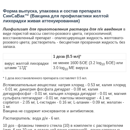
Форма выпуска, упаковка и состав препарата
СинСаВак™ (Вакцина для профилактики желтой
лихорадки живая аттенуированная)
Лиофилизат для приготовления раствора для п/к введения
в
виде пористой массы светло-розового цвета, гигроскопичной;
восстановленный препарат - опалесцирующая жидкость желтовато-
розового цвета; растворитель - бесцветная прозрачная жидкость без
запаха.
1 доза (0.5 мл)
*
не менее 1600 БОЕ (3.2 log
БОЕ) или
вирус желтой лихорадки
10
штамм "17Д"
3.0 log
ME вируса
10
* 1 доза восстановленного препарата составляет 0.5 мл.
Вспомогательные вещества
: натрия хлорид - 0.53 мг, калия хлорид
- 0.01 мг, динатрия фосфата дигидрат - 0.08 мг, калия
дигидрофосфат - 0.01 мг, кальция хлорида дигидрат - 0.01 мг, магния
сульфата гептагидрат - 0.01 мг, лактозы моногидрат - 4.1 мг,
сорбитол - 2.05 мг, L-гистидин - 0.16 мг, L-аланин - 0.09 мг, желатин -
1 мг.
Вакцина не содержит консервантов и антибиотиков.
Растворитель:
вода д/и - 6 мл.
10 доз - флаконы темного стекла (10) в комплекте с растворителем
(амп. 6 мл 10 шт. в отдельной пачке картонной) - пачки картонные.