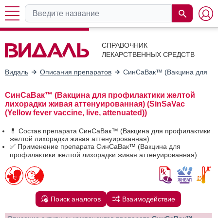
СПРАВОЧНИК
ЛЕКАРСТВЕННЫХ СРЕДСТВ
Видаль
Описания препаратов
СинСаВак™ (Вакцина для про
СинСаВак™ (Вакцина для профилактики желтой
лихорадки живая аттенуированная) (SinSaVac
(Yellow fever vaccine, live, attenuated))
💊 Состав препарата СинСаВак™ (Вакцина для профилактики
желтой лихорадки живая аттенуированная)
✅ Применение препарата СинСаВак™ (Вакцина для
профилактики желтой лихорадки живая аттенуированная)
Поиск аналогов
Взаимодействие