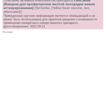
Описание активных компонентов препарата
СинСаВак™
(Вакцина для профилактики желтой лихорадки живая
аттенуированная)
(SinSaVac (Yellow fever vaccine, live,
attenuated))
Приведенная научная информация является обобщающей и не
может быть использована для принятия решения о возможности
применения конкретного лекарственного препарата.
Дата обновления: 2022.09.21
Реклама