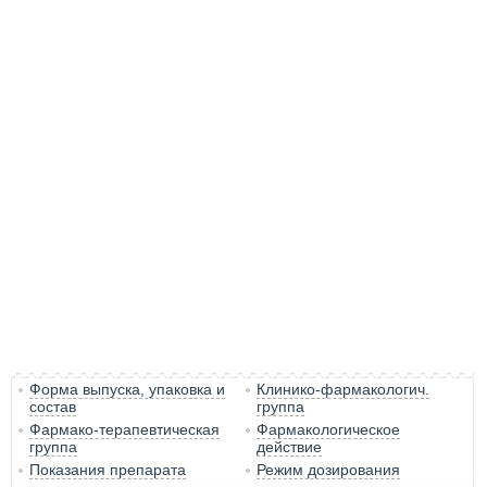
Форма выпуска, упаковка и
Клинико-фармакологич.
состав
группа
Фармако-терапевтическая
Фармакологическое
группа
действие
Показания препарата
Режим дозирования