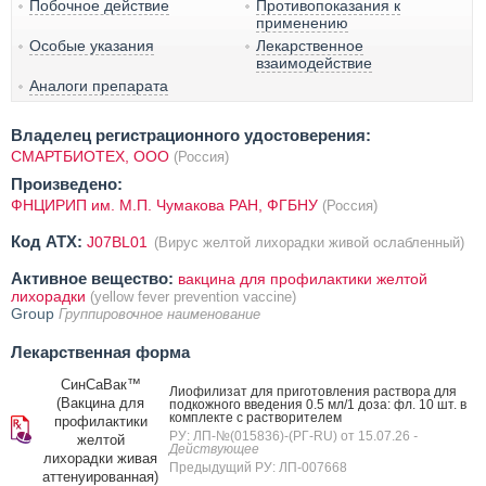
Побочное действие
Противопоказания к
применению
Особые указания
Лекарственное
взаимодействие
Аналоги препарата
Владелец регистрационного удостоверения:
СМАРТБИОТЕХ, ООО
(Россия)
Произведено:
ФНЦИРИП им. М.П. Чумакова РАН, ФГБНУ
(Россия)
Код ATX:
J07BL01
(Вирус желтой лихорадки живой ослабленный)
Активное вещество:
вакцина для профилактики желтой
лихорадки
(yellow fever prevention vaccine)
Group
Группировочное наименование
Лекарственная форма
СинСаВак™
Лиофилизат для приготовления раствора для
(Вакцина для
подкожного введения 0.5 мл/1 доза: фл. 10 шт. в
комплекте с растворителем
профилактики
РУ: ЛП-№(015836)-(РГ-RU) от 15.07.26
-
желтой
Действующее
лихорадки живая
Предыдущий РУ: ЛП-007668
аттенуированная)