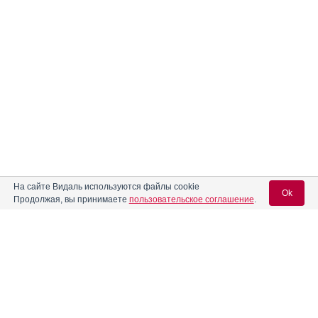
На сайте Видаль используются файлы cookie
Ok
Продолжая, вы принимаете
пользовательское соглашение
.
Содержание
Вход для специалистов
E-mail учетной записи Vidal:
Форма выпуска, упаковка и состав
Клинико-фармакологич. группа