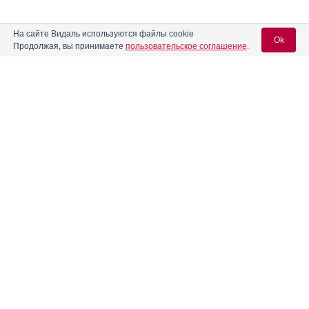
На сайте Видаль используются файлы cookie
Ok
Продолжая, вы принимаете
пользовательское соглашение
.
Содержание
Вход для специалистов
E-mail учетной записи Vidal:
Форма выпуска, упаковка и состав
Клинико-фармакологич. группа
Пароль:
Фармако-терапевтическая группа
Фармакологическое действие
Фармакокинетика
Показания препарата
Регистрация
Забыли пароль?
Режим дозирования