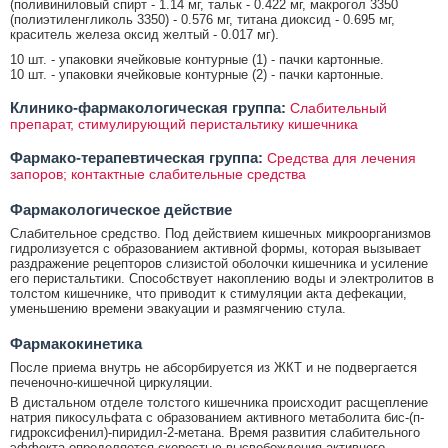
(поливиниловый спирт - 1.14 мг, тальк - 0.422 мг, макрогол 3350
(полиэтиленгликоль 3350) - 0.576 мг, титана диоксид - 0.695 мг,
краситель железа оксид желтый - 0.017 мг).
10 шт. - упаковки ячейковые контурные (1) - пачки картонные.
10 шт. - упаковки ячейковые контурные (2) - пачки картонные.
Клинико-фармакологическая группа:
Слабительный
препарат, стимулирующий перистальтику кишечника
Фармако-терапевтическая группа:
Средства для лечения
запоров; контактные слабительные средства
Фармакологическое действие
Слабительное средство. Под действием кишечных микроорганизмов
гидролизуется с образованием активной формы, которая вызывает
раздражение рецепторов слизистой оболочки кишечника и усиление
его перистальтики. Способствует накоплению воды и электролитов в
толстом кишечнике, что приводит к стимуляции акта дефекации,
уменьшению времени эвакуации и размягчению стула.
Фармакокинетика
После приема внутрь не абсорбируется из ЖКТ и не подвергается
печеночно-кишечной циркуляции.
В дистальном отделе толстого кишечника происходит расщепление
натрия пикосульфата с образованием активного метаболита бис-(п-
гидроксифенил)-пиридил-2-метана. Время развития слабительного
эффекта определяется скоростью высвобождения активного