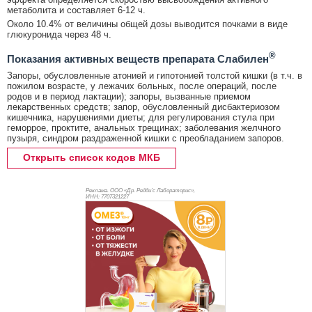
метаболита и составляет 6-12 ч.
Около 10.4% от величины общей дозы выводится почками в виде
глюкуронида через 48 ч.
®
Показания активных веществ препарата Слабилен
Запоры, обусловленные атонией и гипотонией толстой кишки (в т.ч. в
пожилом возрасте, у лежачих больных, после операций, после
родов и в период лактации); запоры, вызванные приемом
лекарственных средств; запор, обусловленный дисбактериозом
кишечника, нарушениями диеты; для регулирования стула при
геморрое, проктите, анальных трещинах; заболевания желчного
пузыря, синдром раздраженной кишки с преобладанием запоров.
Открыть список кодов МКБ
Реклама. ООО «Др. Редди’с Лабораторис»,
ИНН: 770
7321227