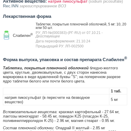
Активное вещество:
натрия пикосульфат
(sodium picosulfate)
Rec.INN
зарегистрированное ВОЗ
Лекарственная форма
Таблетки, покрытые пленочной оболочкой, 5 мг: 10, 20
или 50 шт.
РУ: ЛП-№(000383)-(РГ-RU) от 07.10.21
-
®
Слабилен
Действующее
Дата переоформления: 21.10.24
Предыдущий РУ: ЛП-002500
®
Форма выпуска, упаковка и состав препарата Слабилен
Таблетки, покрытые пленочной оболочкой
бледно-желтого
цвета, круглые, двояковыпуклые, с двух сторон нанесена
маркировка в виде вдавленной буквы "S"; на поперечном разрезе
ядро таблетки белого или почти белого цвета.
1 таб.
натрия пикосульфат (в пересчете на безводное
5 мг
вещество)
Вспомогательные вещества
: крахмал картофельный - 27.64 мг,
лактозы моногидрат - 58.45 мг, повидон K25 (пласдон K-25,
поливинилпирролидон K-25) - 2.96 мг, магния стеарат - 0.95 мг.
Состав пленочной оболочки:
Опадрай II желтый - 2.85 мг