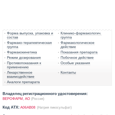
Форма выпуска, упаковка и
Клинико-фармакологич.
состав
группа
Фармако-терапевтическая
Фармакологическое
группа
действие
Фармакокинетика
Показания препарата
Режим дозирования
Побочное действие
Противопоказания к
Особые указания
применению
Лекарственное
Контакты
взаимодействие
Аналоги препарата
Владелец регистрационного удостоверения:
ВЕРОФАРМ, АО
(Россия)
Код ATX:
A06AB08
(Натрия пикосульфат)