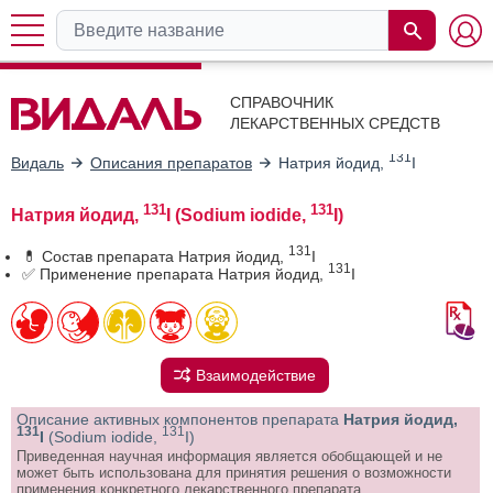
СПРАВОЧНИК
ЛЕКАРСТВЕННЫХ СРЕДСТВ
131
Видаль
Описания препаратов
Натрия йодид,
I
131
131
Натрия йодид,
I (Sodium iodide,
I)
131
💊 Состав препарата Натрия йодид,
I
131
✅ Применение препарата Натрия йодид,
I
Взаимодействие
Описание активных компонентов препарата
Натрия йодид,
131
131
I
(Sodium iodide,
I)
Приведенная научная информация является обобщающей и не
может быть использована для принятия решения о возможности
применения конкретного лекарственного препарата.