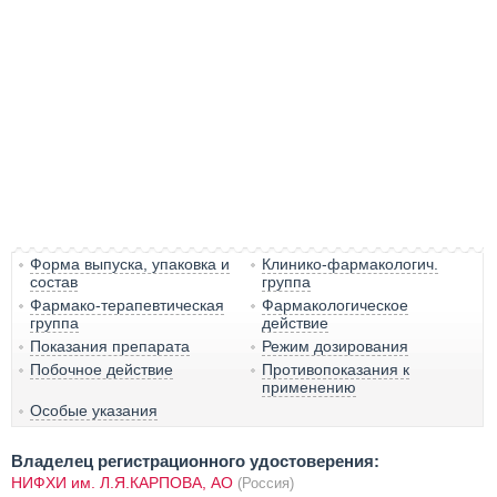
Форма выпуска, упаковка и
Клинико-фармакологич.
состав
группа
Фармако-терапевтическая
Фармакологическое
группа
действие
Показания препарата
Режим дозирования
Побочное действие
Противопоказания к
применению
Особые указания
Владелец регистрационного удостоверения:
НИФХИ им. Л.Я.КАРПОВА, АО
(Россия)