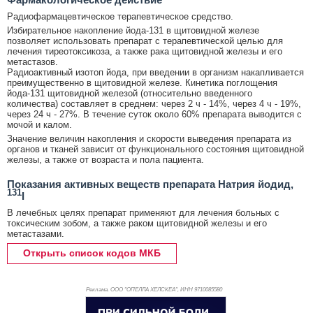
Радиофармацевтическое терапевтическое средство.
Избирательное накопление йода-131 в щитовидной железе
позволяет использовать препарат с терапевтической целью для
лечения тиреотоксикоза, а также рака щитовидной железы и его
метастазов.
Радиоактивный изотоп йода, при введении в организм накапливается
преимущественно в щитовидной железе. Кинетика поглощения
йода-131 щитовидной железой (относительно введенного
количества) составляет в среднем: через 2 ч - 14%, через 4 ч - 19%,
через 24 ч - 27%. В течение суток около 60% препарата выводится с
мочой и калом.
Значение величин накопления и скорости выведения препарата из
органов и тканей зависит от функционального состояния щитовидной
железы, а также от возраста и пола пациента.
Показания активных веществ препарата Натрия йодид,
131
I
В лечебных целях препарат применяют для лечения больных с
токсическим зобом, а также раком щитовидной железы и его
метастазами.
Открыть список кодов МКБ
Реклама. ООО "ОПЕЛЛА ХЕЛСКЕА", ИНН 971
0085580