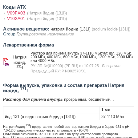
Коды АТХ
V09FX03
(Натрия йодид (131I))
V10XA01
(Натрия йодид (131I))
Активное вещество:
натрия йодид [131I]
(sodium iodide [131I])
Group
Группировочное наименование
Лекарственная форма
Раствор для приема внутрь 37-1110 МБк/мл: фл. 120 МБк,
Натрия
200 МБк, 400 МБк, 600 МБк, 1000 МБк, 1200 МБк, 2000 МБк
или 4000 МБк
йодид,
РУ: ЛП-№(010900)-(РГ-RU) от 10.07.25
- Бессрочно
131
I
Предыдущий РУ: Р N002570/01
Форма выпуска, упаковка и состав препарата Натрия
131
йодид,
I
Раствор для приема внутрь
прозрачный, бесцветный, .
1 мл
йод-131 (в виде натрия йодида [131I])
37-1110 МБк
131
Натрия йодид,
I представляет собой раствор натрия йодида с йодом-131 с pH
7.0-12.0, радиохимическая чистота препарата - 95.0%.
Объемная активность 37.0-1110 МБк/мл на дату изготовления препарата.
Йод-131 распадается с периодом полураспада 8.05 суток; наиболее интенсивная