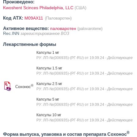
Произведено:
Kwoshent Scinces Philadelphia, LLC
(США)
Код ATX:
M09AX11
(Паловаротен)
Активное вещество:
паловаротен
(palovarotene)
Rec.INN
зарегистрированное ВОЗ
Лекарственные формы
Капсулы 1 мг
РУ: ЛП-№(006935)-(РГ-RU) от 19.09.24
- Действующее
Капсулы 1.5 мг
РУ: ЛП-№(006935)-(РГ-RU) от 19.09.24
- Действующее
Капсулы 2.5 мг
®
Сохонос
РУ: ЛП-№(006935)-(РГ-RU) от 19.09.24
- Действующее
Капсулы 5 мг
РУ: ЛП-№(006935)-(РГ-RU) от 19.09.24
- Действующее
Капсулы 10 мг
РУ: ЛП-№(006935)-(РГ-RU) от 19.09.24
- Действующее
®
Форма выпуска, упаковка и состав препарата Сохонос