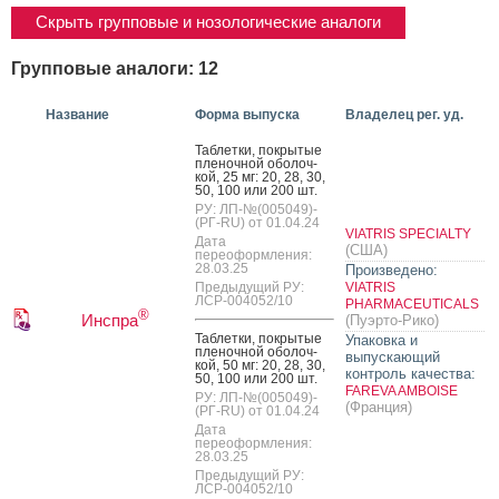
Скрыть групповые и нозологические аналоги
Групповые аналоги: 12
Название
Форма выпуска
Владелец рег. уд.
Таб­летки, пок­ры­тые
пле­ноч­ной обо­лоч­
кой, 25 мг: 20, 28, 30,
50, 100 или 200 шт.
РУ: ЛП-№(005049)-
(РГ-RU) от 01.04.24
VIATRIS SPECIALTY
Дата
(США)
переоформления:
28.03.25
Произведено:
Предыдущий РУ:
VIATRIS
ЛСР-004052/10
PHARMACEUTICALS
®
Инспра
(Пуэрто-Рико)
Таб­летки, пок­ры­тые
Упаковка и
пле­ноч­ной обо­лоч­
выпускающий
кой, 50 мг: 20, 28, 30,
контроль качества:
50, 100 или 200 шт.
FAREVA AMBOISE
РУ: ЛП-№(005049)-
(Франция)
(РГ-RU) от 01.04.24
Дата
переоформления:
28.03.25
Предыдущий РУ:
ЛСР-004052/10