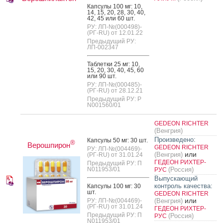
Кап­су­лы 100 мг: 10,
14, 15, 20, 28, 30, 40,
42, 45 или 60 шт.
РУ: ЛП-№(000498)-
(РГ-RU) от 12.01.22
Предыдущий РУ:
ЛП-002347
Таб­летки 25 мг: 10,
15, 20, 30, 40, 45, 60
или 90 шт.
РУ: ЛП-№(000485)-
(РГ-RU) от 28.12.21
Предыдущий РУ: Р
N001560/01
GEDEON RICHTER
(Венгрия)
Произведено:
Кап­су­лы 50 мг: 30 шт.
®
Верошпирон
GEDEON RICHTER
РУ: ЛП-№(004469)-
или
(Венгрия)
(РГ-RU) от 31.01.24
ГЕДЕОН РИХТЕР-
Предыдущий РУ: П
N011953/01
(Россия)
РУС
Выпускающий
контроль качества:
Кап­су­лы 100 мг: 30
шт.
GEDEON RICHTER
или
РУ: ЛП-№(004469)-
(Венгрия)
(РГ-RU) от 31.01.24
ГЕДЕОН РИХТЕР-
Предыдущий РУ: П
(Россия)
РУС
N011953/01