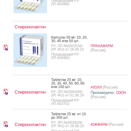
Предыдущий РУ:
ЛП-004960
Спиронолактон
Кап­су­лы 50 мг: 10, 20,
30, 40 или 50 шт.
РУ: ЛП-№(002634)-
ПРАНАФАРМ
(РГ-RU) от 28.06.23
(Россия)
Предыдущий РУ:
ЛП-004960
Таб­летки 25 мг: 10,
20, 30, 40, 50, 60, 80
или 100 шт.
(Россия)
АТОЛЛ
Спиронолактон
РУ: ЛП-№(006409)-
Произведено:
ОЗОН
(РГ-RU) от 01.08.24
(Россия)
Предыдущий РУ:
ЛП-003702
Таб­летки 25 мг: от 10
до 300 шт.
РУ: ЛП-№(002629)-
Спиронолактон
(Россия)
ЮЖФАРМ
(РГ-RU) от 28.06.23
Предыдущий РУ: