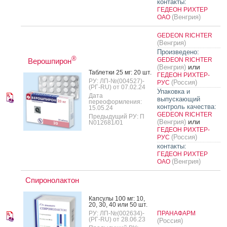
контакты:
ГЕДЕОН РИХТЕР
(Венгрия)
ОАО
GEDEON RICHTER
(Венгрия)
Произведено:
®
GEDEON RICHTER
Верошпирон
или
(Венгрия)
Таб­летки 25 мг: 20 шт.
ГЕДЕОН РИХТЕР-
РУ: ЛП-№(004527)-
(Россия)
РУС
(РГ-RU) от 07.02.24
Упаковка и
Дата
выпускающий
переоформления:
контроль качества:
15.05.24
GEDEON RICHTER
Предыдущий РУ: П
или
(Венгрия)
N012681/01
ГЕДЕОН РИХТЕР-
(Россия)
РУС
контакты:
ГЕДЕОН РИХТЕР
(Венгрия)
ОАО
Спиронолактон
Кап­су­лы 100 мг: 10,
20, 30, 40 или 50 шт.
РУ: ЛП-№(002634)-
ПРАНАФАРМ
(РГ-RU) от 28.06.23
(Россия)