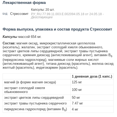
Лекарственная форма
Капсулы: 20 шт.
Стрессовит
РУ: RU.77.99.11.003.Е.002094.05.18 от 24.05.18
-
БАД
Действующее
Форма выпуска, упаковка и состав продукта Стрессовит
Капсулы
массой 654 мг.
Состав:
магния оксид, микрокристаллическая целлюлоза
(носитель), желатин, экстракт соплодий хмеля обыкновенного,
экстракт цветков липы сердцевидной, экстракт травы пустырника
сердечного, кремния диоксид (антислеживающий агент), витамин В
6
(пиридоксина гидрохлорид), магниевые соли жирных кислот
(антислеживающий агент), титана диоксид (краситель), железа оксид
желтый (краситель), индигокармин (краситель).
1 дневная доза (1 капс.)
магний (в форме магния оксида)
125 мг
экстракт соплодий хмеля
100 мг
обыкновенного
экстракт цветков липы сердцевидной
50 мг
экстракт травы пустырника сердечного
7.47 мг
пиридоксина гидрохлорид (витамин B
)
4 мг
6