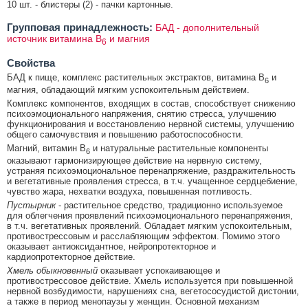
10 шт. - блистеры (2) - пачки картонные.
Групповая принадлежность:
БАД - дополнительный
источник витамина В
и магния
6
Свойства
БАД к пище, комплекс растительных экстрактов, витамина В
и
6
магния, обладающий мягким успокоительным действием.
Комплекс компонентов, входящих в состав, способствует снижению
психоэмоционального напряжения, снятию стресса, улучшению
функционирования и восстановлению нервной системы, улучшению
общего самочувствия и повышению работоспособности.
Магний, витамин В
и натуральные растительные компоненты
6
оказывают гармонизирующее действие на нервную систему,
устраняя психоэмоциональное перенапряжение, раздражительность
и вегетативные проявления стресса, в т.ч. учащенное сердцебиение,
чувство жара, нехватки воздуха, повышенная потливость.
Пустырник
- растительное средство, традиционно используемое
для облегчения проявлений психоэмоционального перенапряжения,
в т.ч. вегетативных проявлений. Обладает мягким успокоительным,
противострессовым и расслабляющим эффектом. Помимо этого
оказывает антиоксидантное, нейропротекторное и
кардиопротекторное действие.
Хмель обыкновенный
оказывает успокаивающее и
противострессовое действие. Хмель используется при повышенной
нервной возбудимости, нарушениях сна, вегетососудистой дистонии,
а также в период менопаузы у женщин. Основной механизм