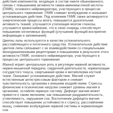
действия компонентов, входящих в состав хмеля обыкновенного,
связан с повышением активности гамма-аминомасляной кислоты
(ГАМК), основного нейромедиатора, участвующего в процессах
центрального торможения. ГАМК снимает возбуждение и оказывает
успокаивающее действие. Под влиянием ГАМК также активируются
энергетические процессы мозга, повышается дыхательная
активность тканей, улучшается утилизация мозгом глюкозы,
улучшается кровоснабжение, что в свою очередь способствует
повышению когнитивных функций (улучшение функций восприятия
информации и запоминания).
Цветки липы
используются в качестве успокоительного,
расслабляющего и потогонного средства. Успокоительное действие
цветков липы связывают с их взаимодействием со специальными
бензодиазепиновыми рецепторами и повышением в результате этого
активности ГАМК, основного нейромедиатора, участвующего в
процессах центрального торможения.
Магний
играет центральную роль в регуляции нервной активности,
нервно-мышечной передачи, сердечной деятельности, нормализации
сосудистого тонуса, свертывания крови и метаболизма костной
ткани. Оказывает успокаивающее действие. Магний служит
естественным антистрессовым фактором и снижает
чувствительность организма к внешним воздействиям. Стрессы,
физические и психические нагрузки снижают уровень магния в
организме, ослабляя нервную систему. Дефицит магния может
привести к таким явлениям, как повышенная раздражительность,
утомляемость, нарушения сна. Восполнение дефицита магния
способствует повышению устойчивости к стрессу, расслаблению
мышц, снижению возбуждения нервной системы и нормализации
сна.