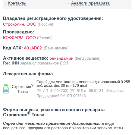
Контакты
Аналоги препарата
Владелец регистрационного удостоверения:
Строколин, ООО
(Россия)
Произведено:
ЮЖФАРМ, ООО
(Россия)
Код ATX:
A01AD02
(Бензидамин)
Активное вещество:
бензидамин
(benzydamine)
Rec.INN
зарегистрированное ВОЗ
Лекарственная форма
Спрей для местного применения дозированный 0.255
®
мг/1 доза: фл. 30 мл (176 доз)
Строколин
РУ: ЛП-№(004233)-(РГ-RU) от 09.01.24
- Бессрочно
Тонзи
Предыдущий РУ: ЛП-007643
Форма выпуска, упаковка и состав препарата
®
Строколин
Тонзи
Спрей для местного применения дозированный
в виде
бесцветного, прозрачного раствора с характерным запахом мяты.