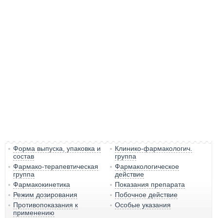
Форма выпуска, упаковка и
Клинико-фармакологич.
состав
группа
Фармако-терапевтическая
Фармакологическое
группа
действие
Фармакокинетика
Показания препарата
Режим дозирования
Побочное действие
Противопоказания к
Особые указания
применению