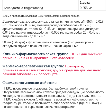
1 доза
бензидамина гидрохлорид
0.255 мг
100 мл препарата содержат 0.15 г бензидамина гидрохлорида.
Вспомогательные вещества
: этанол (спирт этиловый) 95% - 0.017
мл, глицерол - 8.52 мг, метилпарагидроксибензоат - 0.17 мг,
ароматизатор ментоловый - 0.43 мг, натрия сахарината дигидрат -
0.049 мг, натрия гидрокарбонат - 0.006 мг, полисорбат 20 - 0.43 мг,
вода очищенная - до 0.17 мл.
30 мл (176 доз) - флаконы полиэтиленовые (1) с дозатором и
складывающимся наконечником - пачки картонные.
Клинико-фармакологическая группа:
НПВС для местного
применения в ЛОР-практике и стоматологии
Фармако-терапевтическая группа:
Препараты,
применяемые в стоматологии; другие средства для местного
лечения заболеваний полости рта
Фармакологическое действие
НПВС, производное индазола, без карбоксильной группы.
Отсутствие карбоксильной группы придает следующие особенности:
бензидамин является слабым основанием (тогда как большинство
НПВС слабые кислоты), обладает высокой липофильностью, по
градиенту pH хорошо проникает в очаг воспаления (где рН ниже) и
накапливается в терапевтических концентрациях.