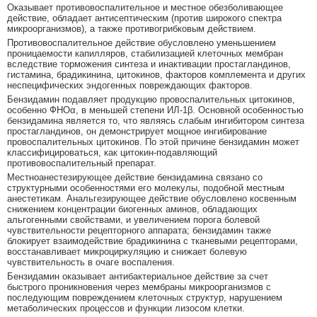
Оказывает противовоспалительное и местное обезболивающее
действие, обладает антисептическим (против широкого спектра
микроорганизмов), а также противогрибковым действием.
Противовоспалительное действие обусловлено уменьшением
проницаемости капилляров, стабилизацией клеточных мембран
вследствие торможения синтеза и инактивации простагландинов,
гистамина, брадикинина, цитокинов, факторов комплемента и других
неспецифических эндогенных повреждающих факторов.
Бензидамин подавляет продукцию провоспалительных цитокинов,
особенно ФНОα, в меньшей степени ИЛ-1β. Основной особенностью
бензидамина является то, что являясь слабым ингибитором синтеза
простагландинов, он демонстрирует мощное ингибирование
провоспалительных цитокинов. По этой причине бензидамин может
классифицироваться, как цитокин-подавляющий
противовоспалительный препарат.
Местноанестезирующее действие бензидамина связано со
структурными особенностями его молекулы, подобной местным
анестетикам. Анальгезирующее действие обусловлено косвенным
снижением концентрации биогенных аминов, обладающих
альгогенными свойствами, и увеличением порога болевой
чувствительности рецепторного аппарата; бензидамин также
блокирует взаимодействие брадикинина с тканевыми рецепторами,
восстанавливает микроциркуляцию и снижает болевую
чувствительность в очаге воспаления.
Бензидамин оказывает антибактериальное действие за счет
быстрого проникновения через мембраны микроорганизмов с
последующим повреждением клеточных структур, нарушением
метаболических процессов и функции лизосом клетки.