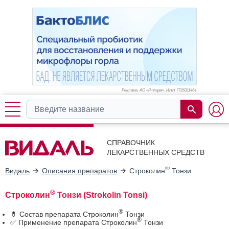
Реклама. АО «Р-Фарм», ИНН 772
6311464
СПРАВОЧНИК
ЛЕКАРСТВЕННЫХ СРЕДСТВ
®
Видаль
Описания препаратов
Строколин
Тонзи
®
Строколин
Тонзи (Strokolin Tonsi)
®
💊 Состав препарата Строколин
Тонзи
®
✅ Применение препарата Строколин
Тонзи