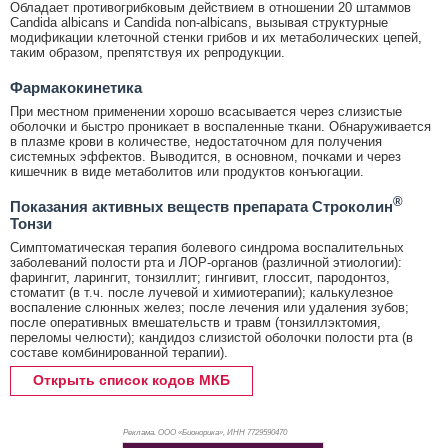
Обладает противогрибковым действием в отношении 20 штаммов
Candida albicans и Candida non-albicans, вызывая структурные
модификации клеточной стенки грибов и их метаболических цепей,
таким образом, препятствуя их репродукции.
Фармакокинетика
При местном применении хорошо всасывается через слизистые
оболочки и быстро проникает в воспаленные ткани. Обнаруживается
в плазме крови в количестве, недостаточном для получения
системных эффектов. Выводится, в основном, почками и через
кишечник в виде метаболитов или продуктов конъюгации.
®
Показания активных веществ препарата Строколин
Тонзи
Симптоматическая терапия болевого синдрома воспалительных
заболеваний полости рта и ЛОР-органов (различной этиологии):
фарингит, ларингит, тонзиллит; гингивит, глоссит, пародонтоз,
стоматит (в т.ч. после лучевой и химиотерапии); калькулезное
воспаление слюнных желез; после лечения или удаления зубов;
после оперативных вмешательств и травм (тонзиллэктомия,
переломы челюсти); кандидоз слизистой оболочки полости рта (в
составе комбинированной терапии).
Открыть список кодов МКБ
Реклама. ООО «Бионорика», ИНН 772
9590470