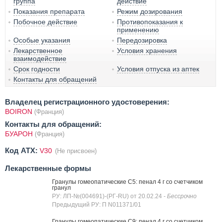
группа
действие
Показания препарата
Режим дозирования
Побочное действие
Противопоказания к
применению
Особые указания
Передозировка
Лекарственное
Условия хранения
взаимодействие
Срок годности
Условия отпуска из аптек
Контакты для обращений
Владелец регистрационного удостоверения:
BOIRON
(Франция)
Контакты для обращений:
БУАРОН
(Франция)
Код ATX:
V30
(Не присвоен)
Лекарственные формы
Гранулы гомеопатические C5: пенал 4 г со счетчиком
гранул
РУ: ЛП-№(004691)-(РГ-RU) от 20.02.24
- Бессрочно
Предыдущий РУ: П N011371/01
Гранулы гомеопатические C9: пенал 4 г со счетчиком