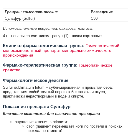
Гранулы гомеопатические
Разведение
Сульфур (Sulfur)
C30
Вспомогательные вещества
: сахароза, лактоза.
4 г - пеналы со счетчиком гранул (1) - пачки картонные.
Клинико-фармакологическая группа:
Гомеопатический
монокомпонентный препарат минерально-химического
происхождения
Фармако-терапевтическая группа:
Гомеопатическое
средство
Фармакологическое действие
Sulfur sublimatum lotum – сублимированная и промытая сера;
представляет собой желтый порошок без запаха и вкуса,
практически нерастворимый в воде и спирте.
Показания препарата Сульфур
Ключевые симптомы для назначения препарата
ощущение жжения в области:
стоп (пациент перемещает ноги по постели в поисках
прохладного места);