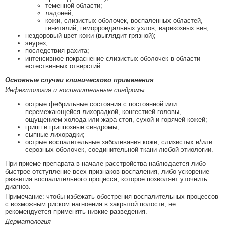
теменной области;
ладоней;
кожи, слизистых оболочек, воспаленных областей,
гениталий, геморроидальных узлов, варикозных вен;
нездоровый цвет кожи (выглядит грязной);
энурез;
последствия рахита;
интенсивное покраснение слизистых оболочек в области
естественных отверстий.
Основные случаи клинического применения
Инфектология и воспалительные синдромы
острые фебрильные состояния с постоянной или
перемежающейся лихорадкой, конгестией головы,
ощущением холода или жара стоп, сухой и горячей кожей;
грипп и гриппозные синдромы;
сыпные лихорадки;
острые воспалительные заболевания кожи, слизистых и/или
серозных оболочек, соединительной ткани любой этиологии.
При приеме препарата в начале расстройства наблюдается либо
быстрое отступление всех признаков воспаления, либо ускорение
развития воспалительного процесса, которое позволяет уточнить
диагноз.
Примечание: чтобы избежать обострения воспалительных процессов
с возможным риском нагноения в закрытой полости, не
рекомендуется применять низкие разведения.
Дерматология