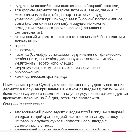
зуд, усиливающийся при нахождении в "жаркой" постели;
все формы дерматозов (эритематозные, везикулезные, с
мокнутием или без), общая черта которых – зуд,
усиливающийся при нахождении в "жаркой" постели или от
воды (холодной или горячей), и ощущение жжения
вследствие сильного расчесывания (крапивница,
фотодерматит);
атопический дерматит, контактная экзема любой этиологии и
локализации;
герпес;
скрофулез;
чесотка (Сульфур успокаивает зуд и изменяет физические
особенности, но необходимо наружное лечение, чтобы
уничтожить чесоточного клеща);
фурункулезы, пустулезные акне, розовые акне;
обморожения;
холинергическая крапивница.
Примечание: прием Сульфур может временно ухудшить состояние
дерматоза в случае применения в низком разведении; каким бы ни
было используемое разведение, в случае ухудшения рекомендуется
прекратить лечение на 2-3 дня, затем его продолжить.
Оториноларингология
аллергический риносинусит с водянистой и жгучей ринореей,
раздражающей края ноздрей; частое чиханье, зуд в носу; в
некоторых случаях сухость полости носа, иногда с
заложенностью носа;
хронический вазомоторный риносинусит с гнойными