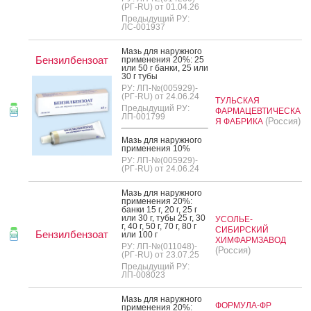
(РГ-RU) от 01.04.26
Предыдущий РУ:
ЛС-001937
Мазь для на­руж­но­го
Бензилбензоат
при­мене­ния 20%: 25
или 50 г бан­ки, 25 или
30 г ту­бы
РУ: ЛП-№(005929)-
(РГ-RU) от 24.06.24
ТУЛЬСКАЯ
Предыдущий РУ:
ФАРМАЦЕВТИЧЕСКА
ЛП-001799
(Россия)
Я ФАБРИКА
Мазь для на­руж­но­го
при­мене­ния 10%
РУ: ЛП-№(005929)-
(РГ-RU) от 24.06.24
Мазь для на­руж­но­го
при­мене­ния 20%:
бан­ки 15 г, 20 г, 25 г
или 30 г, ту­бы 25 г, 30
УСОЛЬЕ-
г, 40 г, 50 г, 70 г, 80 г
СИБИРСКИЙ
Бензилбензоат
или 100 г
ХИМФАРМЗАВОД
РУ: ЛП-№(011048)-
(Россия)
(РГ-RU) от 23.07.25
Предыдущий РУ:
ЛП-008023
Мазь для на­руж­но­го
ФОРМУЛА-ФР
при­мене­ния 20%: