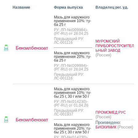
Название
Форма выпуска
Владелец рег. уд.
Мазь для на­руж­но­го
при­мене­ния 10%: ту­
ба 25 г
РУ: ЛП-№(009984)-
(РГ-RU) от 28.04.25
Предыдущий РУ:
МУРОМСКИЙ
ЛС-001116
ПРИБОРОСТРОИТЕЛ
Бензилбензоат
ЬНЫЙ ЗАВОД
Мазь для на­руж­но­го
(Россия)
при­мене­ния 20%: ту­
ба 25 г
РУ: ЛП-№(009984)-
(РГ-RU) от 28.04.25
Предыдущий РУ:
ЛС-001116
Мазь для на­руж­но­го
при­мене­ния 10%: ту­
бы 25 г, 30 г или 50 г
РУ: ЛП-№(014230)-
(РГ-RU) от 01.04.26
Предыдущий РУ:
ПРОМОМЕД РУС
ЛС-001937
(Россия)
Бензилбензоат
Произведено:
Мазь для на­руж­но­го
(Россия)
БИОХИМИК
при­мене­ния 20%: ту­
бы 25 г, 30 г или 50 г
РУ: ЛП-№(014230)-