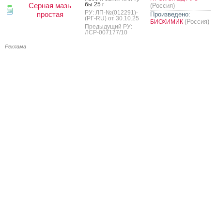
бы 25 г
Серная мазь
(Россия)
РУ: ЛП-№(012291)-
простая
Произведено:
(РГ-RU) от 30.10.25
(Россия)
БИОХИМИК
Предыдущий РУ:
ЛСР-007177/10
Реклама