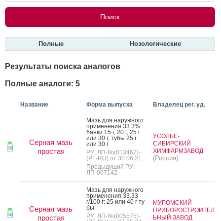
Полные
Нозологические
Результаты поиска аналогов
Полные аналоги: 5
Название
Форма выпуска
Владелец рег. уд.
Мазь для на­руж­но­го
при­мене­ния 33.3%:
бан­ки 15 г, 20 г, 25 г
УСОЛЬЕ-
или 30 г, ту­бы 25 г
Серная мазь
СИБИРСКИЙ
или 30 г
простая
ХИМФАРМЗАВОД
РУ: ЛП-№(013462)-
(Россия)
(РГ-RU) от 30.06.21
Предыдущий РУ:
ЛП-007142
Мазь для на­руж­но­го
при­мене­ния 33.33
г/100 г: 25 или 40 г ту­
МУРОМСКИЙ
бы
Серная мазь
ПРИБОРОСТРОИТЕЛ
РУ: ЛП-№(005575)-
простая
ЬНЫЙ ЗАВОД