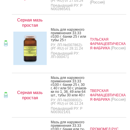
(РГ-RU) от 27.05.24
(Россия)
Предыдущий РУ: Р
N002865/01
Серная мазь
простая
Мазь для на­руж­но­го
при­мене­ния 33.33
г/100 г: бан­ки 25 г или
ТУЛЬСКАЯ
ту­бы 25 г
ФАРМАЦЕВТИЧЕСКА
РУ: ЛП-№(007862)-
(Россия)
Я ФАБРИКА
(РГ-RU) от 28.11.24
Предыдущий РУ:
ЛП-000471
Мазь для на­руж­но­го
при­мене­ния 33.33
г/100 г: бан­ки 25 г, 30
г, 40 г или 50 г, упа­ков­
ТВЕРСКАЯ
ки по 1, 36, 49 или 64
Серная мазь
шт., ту­бы 30 или 40 г
ФАРМАЦЕВТИЧЕСКА
простая
(Россия)
Я ФАБРИКА
РУ: ЛП-№(008002)-
(РГ-RU) от 06.12.24
Предыдущий РУ: Р
N003021/01
Мазь для на­руж­но­го
при­мене­ния 33.33
г/100 г: бан­ки или ту­
ПРОМОМЕД РУС