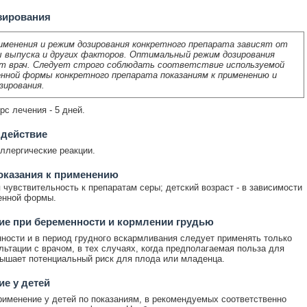
зирования
именения и режим дозирования конкретного препарата зависят от
 выпуска и других факторов. Оптимальный режим дозирования
т врач. Следует строго соблюдать соответствие используемой
нной формы конкретного препарата показаниям к применению и
зирования.
рс лечения - 5 дней.
 действие
ллергические реакции.
оказания к применению
чувствительность к препаратам серы; детский возраст - в зависимости
енной формы.
е при беременности и кормлении грудью
ности и в период грудного вскармливания следует применять только
льтации с врачом, в тех случаях, когда предполагаемая польза для
ышает потенциальный риск для плода или младенца.
е у детей
именение у детей по показаниям, в рекомендуемых соответственно