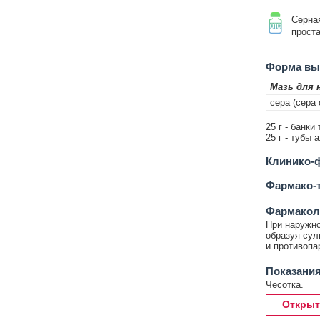
Серна
прост
Форма вып
Мазь для 
сера (сера
25 г - банки
25 г - тубы 
Клинико-ф
Фармако-т
Фармакол
При наружно
образуя сул
и противопа
Показания
Чесотка.
Открыт