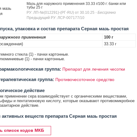
Мазь для наружного применения 33.33 г/100 г: банки или
тубы 25 г
я мазь
РУ: ЛП-№(012291)-(РГ-RU) от 30.10.25
- Бессрочно
ая
Предыдущий РУ: ЛСР-007177/10
уска, упаковка и состав препарата Серная мазь простая
наружного применения
100 г
 осажденная)
33.33 г
 темного стекла (1) - пачки картонные.
алюминиевые (1) - пачки картонные.
армакологическая группа:
Препарат для лечения чесотки
ерапевтическая группа:
Противочесоточное средство
огическое действие
м применении сера взаимодействует с органическими веществами,
ьфиды и пентатионовую кислоту, которые оказывают противомикробное
разитарное действие.
 активных веществ препарата Серная мазь простая
ь список кодов МКБ