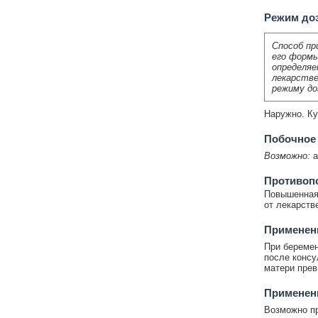
Режим до
Способ пр
его формы
определяе
лекарстве
режиму до
Наружно. Ку
Побочное
Возможно:
а
Противоп
Повышенная 
от лекарств
Применени
При беремен
после консу
матери прев
Применени
Возможно пр