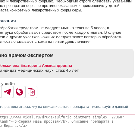
зах и лекарственных формах. Необходимо строго следовать указаниям
ях препаратов серы по противопоказаниям к применению у детей
раста конкретных лекарственных форм серы.
казания
обработки средством не следует мыть в течение 3 часов; в
 руки обрабатывают средством после каждого мытья. В случае
зи с других участков кожи их следует также повторно обработать.
лностью смывают с кожи на пятый день лечения.
но врачом-экспертом
Толмачева Екатерина Александровна
кандидат медицинских наук, стаж 45 лет
 у себя
те разместить ссылку на описание этого препарата - используйте данный