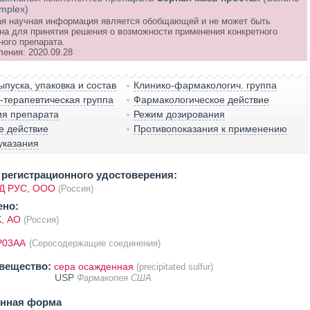
implex)
я научная информация является обобщающей и не может быть
на для принятия решения о возможности применения конкретного
ного препарата.
ления: 2020.09.28
пуска, упаковка и состав
Клинико-фармакологич. группа
терапевтическая группа
Фармакологическое действие
ия препарата
Режим дозирования
е действие
Противопоказания к применению
указания
регистрационного удостоверения:
 РУС, ООО
(Россия)
ено:
, АО
(Россия)
P03AA
(Серосодержащие соединения)
вещество:
сера осажденная
(precipitated sulfur)
USP
Фармакопея США
енная форма