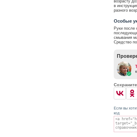
возрасту до
в инструкци
разного воз
Особые у
Руки после 
последующем
смывания ма
Средство по
Провере
Сохраните
Если вы хоти
код