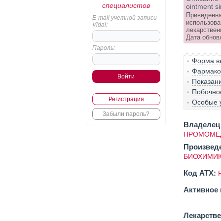
специалистов
ointment s
Приведенна
E-mail учетной записи
использова
Vidal:
лекарствен
Дата обнов
Пароль:
Форма вы
Фармако-
Показан
Побочно
Регистрация
Особые 
Забыли пароль?
Владелец 
ПРОМОМЕД
Произвед
БИОХИМИК
Код ATX:
Активное 
Лекарств