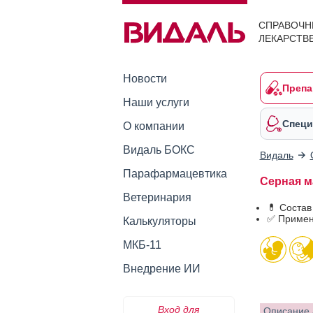
СПРАВОЧН
ЛЕКАРСТВ
Новости
Препа
Наши услуги
Специ
О компании
Видаль БОКС
Видаль
Парафармацевтика
Серная ма
Ветеринария
💊 Состав
✅ Примен
Калькуляторы
МКБ-11
Внедрение ИИ
Вход для
Описание 