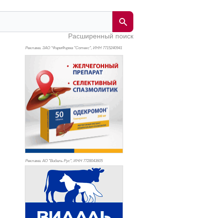
Расширенный поиск
Реклама. ЗАО "ФармФирма "Сотекс", ИНН 771
5240941
Реклама. АО "Видаль Рус", ИНН 772
8043605