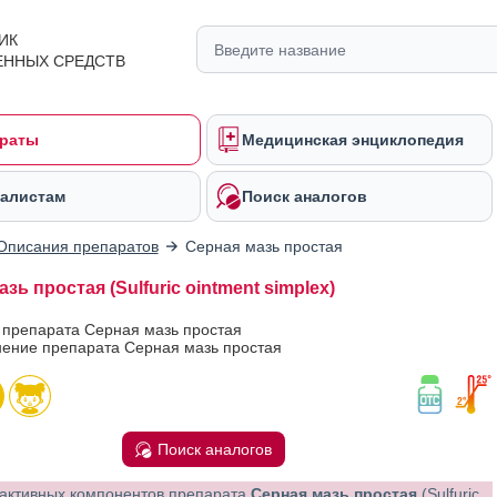
ИК
ЕННЫХ СРЕДСТВ
раты
Медицинская энциклопедия
алистам
Поиск аналогов
Описания препаратов
Серная мазь простая
зь простая (Sulfuric ointment simplex)
 препарата Серная мазь простая
ение препарата Серная мазь простая
Поиск аналогов
активных компонентов препарата
Серная мазь простая
(Sulfuric