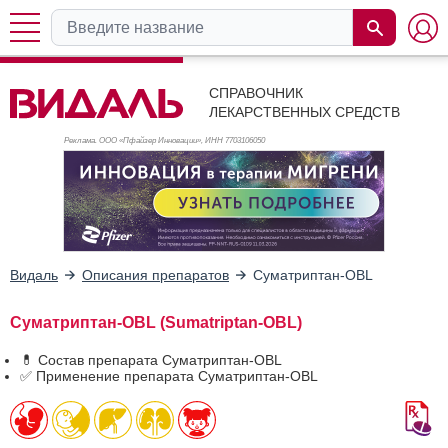
СПРАВОЧНИК
ЛЕКАРСТВЕННЫХ СРЕДСТВ
Реклама. ООО «Пфайзер Инновации», ИНН 770
3106050
Видаль
Описания препаратов
Суматриптан-OBL
Суматриптан-OBL (Sumatriptan-OBL)
💊 Состав препарата Суматриптан-OBL
✅ Применение препарата Суматриптан-OBL