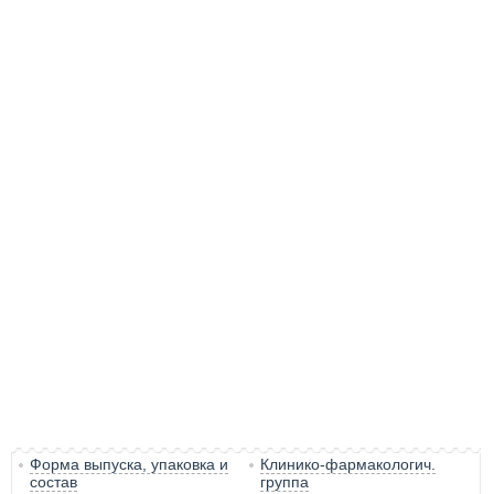
Форма выпуска, упаковка и
Клинико-фармакологич.
состав
группа