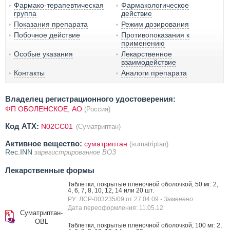
Фармако-терапевтическая
Фармакологическое
группа
действие
Показания препарата
Режим дозирования
Побочное действие
Противопоказания к
применению
Особые указания
Лекарственное
взаимодействие
Контакты
Аналоги препарата
Владелец регистрационного удостоверения:
ФП ОБОЛЕНСКОЕ, АО
(Россия)
Код ATX:
N02CC01
(Суматриптан)
Активное вещество:
суматриптан
(sumatriptan)
Rec.INN
зарегистрированное ВОЗ
Лекарственные формы
Таблетки, покрытые пленочной оболочкой, 50 мг: 2,
4, 6, 7, 8, 10, 12, 14 или 20 шт.
РУ: ЛСР-003235/09 от 27.04.09
- Заменено
Дата переоформления: 11.05.12
Суматриптан-
OBL
Таблетки, покрытые пленочной оболочкой, 100 мг: 2,