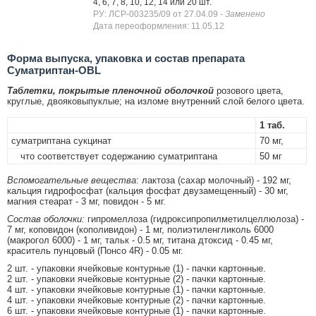
4, 6, 7, 8, 10, 12, 14 или 20 шт.
РУ: ЛСР-003235/09 от 27.04.09
- Заменено
Дата переоформления: 11.05.12
Форма выпуска, упаковка и состав препарата
Суматриптан-OBL
Таблетки, покрытые пленочной оболочкой
розового цвета,
круглые, двояковыпуклые; на изломе внутренний слой белого цвета.
1 таб.
суматриптана сукцинат
70 мг,
что соответствует содержанию суматриптана
50 мг
Вспомогательные вещества
: лактоза (сахар молочный) - 192 мг,
кальция гидрофосфат (кальция фосфат двузамещенный) - 30 мг,
магния стеарат - 3 мг, повидон - 5 мг.
Состав оболочки:
гипромеллоза (гидроксипропилметилцеллюлоза) -
7 мг, коповидон (кополивидон) - 1 мг, полиэтиленгликоль 6000
(макрогол 6000) - 1 мг, тальк - 0.5 мг, титана дтоксид - 0.45 мг,
краситель пунцовый (Понсо 4R) - 0.05 мг.
2 шт. - упаковки ячейковые контурные (1) - пачки картонные.
2 шт. - упаковки ячейковые контурные (2) - пачки картонные.
4 шт. - упаковки ячейковые контурные (1) - пачки картонные.
4 шт. - упаковки ячейковые контурные (2) - пачки картонные.
6 шт. - упаковки ячейковые контурные (1) - пачки картонные.