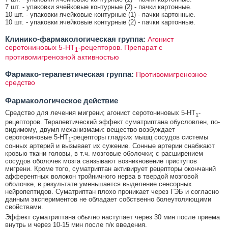
7 шт. - упаковки ячейковые контурные (2) - пачки картонные.
10 шт. - упаковки ячейковые контурные (1) - пачки картонные.
10 шт. - упаковки ячейковые контурные (2) - пачки картонные.
Клинико-фармакологическая группа:
Агонист
серотониновых 5-HT
-рецепторов. Препарат с
1
противомигренозной активностью
Фармако-терапевтическая группа:
Противомигренозное
средство
Фармакологическое действие
Средство для лечения мигрени; агонист серотониновых 5-HT
-
1
рецепторов. Терапевтический эффект суматриптана обусловлен, по-
видимому, двумя механизмами: вещество возбуждает
серотониновые 5-HT
-рецепторы гладких мышц сосудов системы
1
сонных артерий и вызывает их сужение. Сонные артерии снабжают
кровью ткани головы, в т.ч. мозговые оболочки; с расширением
сосудов оболочек мозга связывают возникновение приступов
мигрени. Кроме того, суматриптан активирует рецепторы окончаний
афферентных волокон тройничного нерва в твердой мозговой
оболочке, в результате уменьшается выделение сенсорных
нейропептидов. Суматриптан плохо проникает через ГЭБ и согласно
данным экспериментов не обладает собственно болеутоляющими
свойствами.
Эффект суматриптана обычно наступает через 30 мин после приема
внутрь и через 10-15 мин после п/к введения.