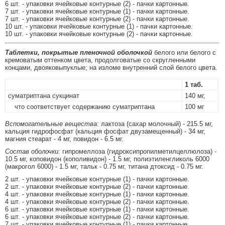
6 шт. - упаковки ячейковые контурные (2) - пачки картонные.
7 шт. - упаковки ячейковые контурные (1) - пачки картонные.
7 шт. - упаковки ячейковые контурные (2) - пачки картонные.
10 шт. - упаковки ячейковые контурные (1) - пачки картонные.
10 шт. - упаковки ячейковые контурные (2) - пачки картонные.
Таблетки, покрытые пленочной оболочкой
белого или белого с
кремоватым оттенком цвета, продолговатые со скругленными
концами, двояковыпуклые; на изломе внутренний слой белого цвета.
1 таб.
суматриптана сукцинат
140 мг,
что соответствует содержанию суматриптана
100 мг
Вспомогательные вещества
: лактоза (сахар молочный) - 215.5 мг,
кальция гидрофосфат (кальция фосфат двузамещенный) - 34 мг,
магния стеарат - 4 мг, повидон - 6.5 мг.
Состав оболочки:
гипромеллоза (гидроксипропилметилцеллюлоза) -
10.5 мг, коповидон (кополивидон) - 1.5 мг, полиэтиленгликоль 6000
(макрогол 6000) - 1.5 мг, тальк - 0.75 мг, титана дтоксид - 0.75 мг.
2 шт. - упаковки ячейковые контурные (1) - пачки картонные.
2 шт. - упаковки ячейковые контурные (2) - пачки картонные.
4 шт. - упаковки ячейковые контурные (1) - пачки картонные.
4 шт. - упаковки ячейковые контурные (2) - пачки картонные.
6 шт. - упаковки ячейковые контурные (1) - пачки картонные.
6 шт. - упаковки ячейковые контурные (2) - пачки картонные.
7 шт. - упаковки ячейковые контурные (1) - пачки картонные.