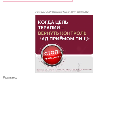
Реклама. ООО "Изварино Фарма", ИНН 500
3022562
Реклама