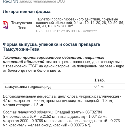
Rec.INN
зарегистрированное ВОЗ
Лекарственная форма
Таблетки пролонгированного действия, покрытые
Тамсулозин-
пленочной оболочкой, 0.4 мг: 10, 14, 20, 28, 30, 50, 56,
60, 90, 100 или 200 шт.
Тева
РУ: ЛП-002615 от 05.09.14
- Истекло
Форма выпуска, упаковка и состав препарата
Тамсулозин-Тева
Таблетки пролонгированного действия, покрытые
пленочной оболочкой
желтого цвета, овальные, двояковыпуклые,
с гравировкой "T04" на одной стороне; на поперечном разрезе - ядро
от белого до почти белого цвета.
1 таб.
тамсулозина гидрохлорид
0.4 мг
Вспомогательные вещества
: целлюлоза микрокристаллическая -
47 мг, макрогол - 200 мг, кремния диоксид коллоидный - 1.3 мг,
магния стеарат - 1.3 мг.
Состав пленочной оболочки:
Опадрай желтый 03F32784
(гипромеллоза 6cP - 5.2152 мг, титана диоксид - 1.03425 мг,
макрогол-8000 - 0.9768 мг, краситель железа оксид желтый - 0.273
мг, краситель железа оксид красный - 0.00075 мг).