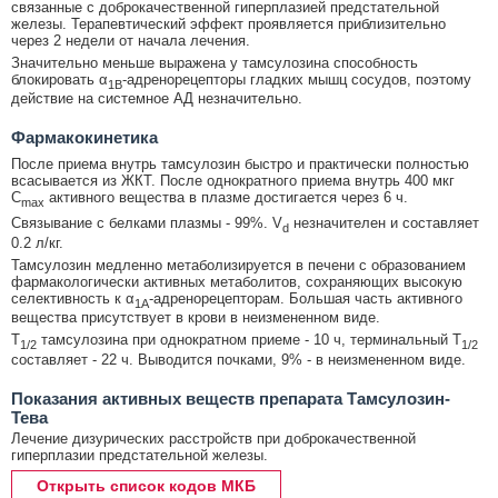
связанные с доброкачественной гиперплазией предстательной
железы. Терапевтический эффект проявляется приблизительно
через 2 недели от начала лечения.
Значительно меньше выражена у тамсулозина способность
блокировать α
-адренорецепторы гладких мышц сосудов, поэтому
1B
действие на системное АД незначительно.
Фармакокинетика
После приема внутрь тамсулозин быстро и практически полностью
всасывается из ЖКТ. После однократного приема внутрь 400 мкг
C
активного вещества в плазме достигается через 6 ч.
max
Связывание с белками плазмы - 99%. V
незначителен и составляет
d
0.2 л/кг.
Тамсулозин медленно метаболизируется в печени с образованием
фармакологически активных метаболитов, сохраняющих высокую
селективность к α
-адренорецепторам. Большая часть активного
1A
вещества присутствует в крови в неизмененном виде.
T
тамсулозина при однократном приеме - 10 ч, терминальный T
1/2
1/2
составляет - 22 ч. Выводится почками, 9% - в неизмененном виде.
Показания активных веществ препарата Тамсулозин-
Тева
Лечение дизурических расстройств при доброкачественной
гиперплазии предстательной железы.
Открыть список кодов МКБ