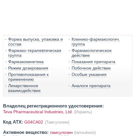
Форма выпуска, упаковка и
Клинико-фармакологич.
состав
группа
Фармако-терапевтическая
Фармакологическое
группа
действие
Фармакокинетика
Показания препарата
Режим дозирования
Побочное действие
Противопоказания к
Особые указания
применению
Лекарственное
Аналоги препарата
взаимодействие
Владелец регистрационного удостоверения:
Teva Pharmaceutical Industries, Ltd.
(Израиль)
Код ATX:
G04CA02
(Тамсулозин)
Активное вещество:
тамсулозин
(tamsulosin)