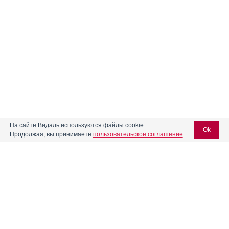
На сайте Видаль используются файлы cookie
Ok
Продолжая, вы принимаете
пользовательское соглашение
.
Содержание
Вход для специалистов
E-mail учетной записи Vidal:
Форма выпуска, упаковка и состав
Клинико-фармакологич. группа
Пароль: