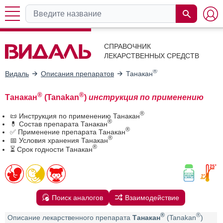
СПРАВОЧНИК
ЛЕКАРСТВЕННЫХ СРЕДСТВ
®
Видаль
Описания препаратов
Танакан
®
®
Танакан
(Tanakan
)
инструкция по применению
®
📜 Инструкция по применению Танакан
®
💊 Состав препарата Танакан
®
✅ Применение препарата Танакан
®
📅 Условия хранения Танакан
®
⏳ Срок годности Танакан
Поиск аналогов
Взаимодействие
®
®
Описание лекарственного препарата
Танакан
(Tanakan
)