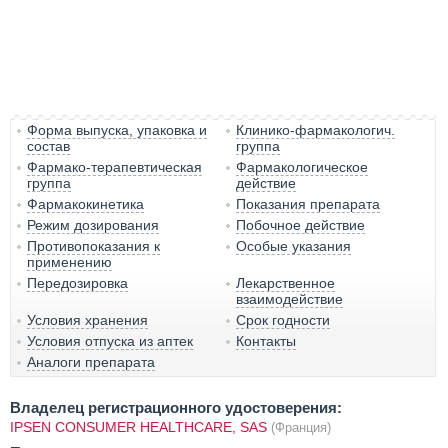
Форма выпуска, упаковка и
Клинико-фармакологич.
состав
группа
Фармако-терапевтическая
Фармакологическое
группа
действие
Фармакокинетика
Показания препарата
Режим дозирования
Побочное действие
Противопоказания к
Особые указания
применению
Передозировка
Лекарственное
взаимодействие
Условия хранения
Срок годности
Условия отпуска из аптек
Контакты
Аналоги препарата
Владелец регистрационного удостоверения:
IPSEN CONSUMER HEALTHCARE, SAS
(Франция)