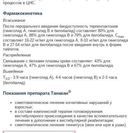
процессов в ЦНС.
Фармакокинетика
Всасывание
После перорального введения биодоступность терпенлактонов
(гинкголид А, гинкголид В и билобалид) составляет 80% для
гинкголида А, 88% для гинкголида В и 79% для билобалида. C
max
составляет 16-22 нг/мл для гинкголида А, 8-10 нг/мл для гинкголида
В и 27-54 нг/мл для билобалида после введения внутрь в форме
таблеток.
Распределение
Связывание с белками плазмы крови составляет: 43% для
гинкголида А, 47% для гинкголида В и 67% для билобалида.
Выведение
T
- 3.9 часа (гинкголид А), 4-6 часов (гинкголид В) и 2-3 часа
1/2
(билобалид).
®
Показания препарата Танакан
симптоматическое лечение когнитивных нарушений у
взрослых;
в составе комплексной терапии головокружения
вестибулярного происхождения в качестве вспомогательного
лечения в дополнение к вестибулярной реабилитации;
симптоматическое лечение тиннитуса (звон или шум в ушах).