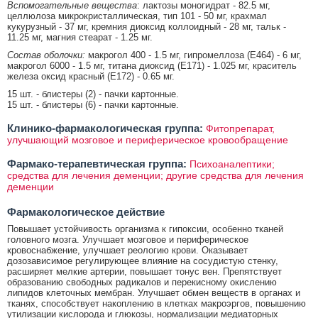
Вспомогательные вещества
: лактозы моногидрат - 82.5 мг,
целлюлоза микрокристаллическая, тип 101 - 50 мг, крахмал
кукурузный - 37 мг, кремния диоксид коллоидный - 28 мг, тальк -
11.25 мг, магния стеарат - 1.25 мг.
Состав оболочки:
макрогол 400 - 1.5 мг, гипромеллоза (E464) - 6 мг,
макрогол 6000 - 1.5 мг, титана диоксид (E171) - 1.025 мг, краситель
железа оксид красный (E172) - 0.65 мг.
15 шт. - блистеры (2) - пачки картонные.
15 шт. - блистеры (6) - пачки картонные.
Клинико-фармакологическая группа:
Фитопрепарат,
улучшающий мозговое и периферическое кровообращение
Фармако-терапевтическая группа:
Психоаналептики;
средства для лечения деменции; другие средства для лечения
деменции
Фармакологическое действие
Повышает устойчивость организма к гипоксии, особенно тканей
головного мозга. Улучшает мозговое и периферическое
кровоснабжение, улучшает реологию крови. Оказывает
дозозависимое регулирующее влияние на сосудистую стенку,
расширяет мелкие артерии, повышает тонус вен. Препятствует
образованию свободных радикалов и перекисному окислению
липидов клеточных мембран. Улучшает обмен веществ в органах и
тканях, способствует накоплению в клетках макроэргов, повышению
утилизации кислорода и глюкозы, нормализации медиаторных