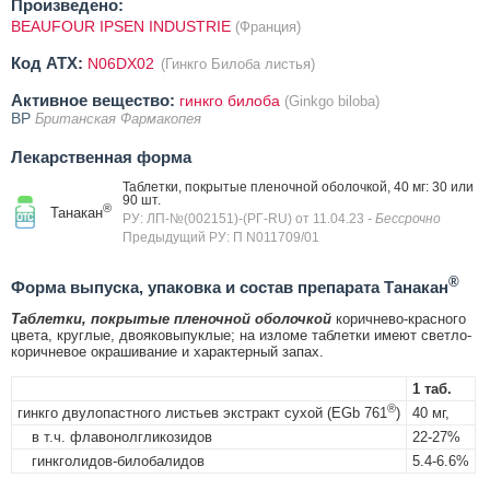
Произведено:
BEAUFOUR IPSEN INDUSTRIE
(Франция)
Код ATX:
N06DX02
(Гинкго Билоба листья)
Активное вещество:
гинкго билоба
(Ginkgo biloba)
BP
Британская Фармакопея
Лекарственная форма
Таблетки, покрытые пленочной оболочкой, 40 мг: 30 или
90 шт.
®
Танакан
РУ: ЛП-№(002151)-(РГ-RU) от 11.04.23
- Бессрочно
Предыдущий РУ: П N011709/01
®
Форма выпуска, упаковка и состав препарата Танакан
Таблетки, покрытые пленочной оболочкой
коричнево-красного
цвета, круглые, двояковыпуклые; на изломе таблетки имеют светло-
коричневое окрашивание и характерный запах.
1 таб.
®
гинкго двулопастного листьев экстракт сухой (EGb 761
)
40 мг,
в т.ч. флавонолгликозидов
22-27%
гинкголидов-билобалидов
5.4-6.6%