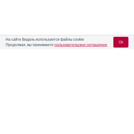
На сайте Видаль используются файлы cookie
Ok
Продолжая, вы принимаете
пользовательское соглашение
.
Содержание
Вход для специалистов
E-mail учетной записи Vidal:
Форма выпуска, упаковка и состав
Клинико-фармакологич. группа
Пароль:
Фармако-терапевтическая группа
Фармакологическое действие
Фармакокинетика