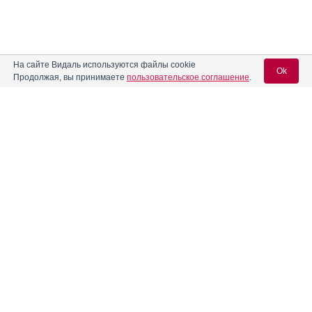
На сайте Видаль используются файлы cookie
Ok
Продолжая, вы принимаете
пользовательское соглашение
.
Содержание
Вход для специалистов
E-mail учетной записи Vidal:
Форма выпуска, упаковка и состав
Клинико-фармакологич. группа
Пароль:
Фармако-терапевтическая группа
Фармакологическое действие
Фармакокинетика
Показания препарата
Регистрация
Забыли пароль?