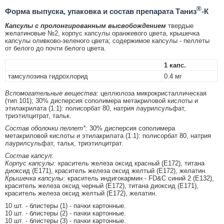
®
Форма выпуска, упаковка и состав препарата Таниз
-К
Капсулы с пролонгированным высвобождением
твердые
желатиновые №2, корпус капсулы оранжевого цвета, крышечка
капсулы оливково-зеленого цвета; содержимое капсулы - пеллеты
от белого до почти белого цвета.
1 капс.
тамсулозина гидрохлорид
0.4 мг
Вспомогательные вещества
: целлюлоза микрокристаллическая
(тип 101); 30% дисперсия сополимера метакриловой кислоты и
этилакрилата (1:1): полисорбат 80, натрия лаурилсульфат,
триэтилцитрат, тальк.
Состав оболочки пеллет*:
30% дисперсия сополимера
метакриловой кислоты и этилакрилата (1:1): полисорбат 80, натрия
лаурилсульфат, тальк, триэтилцитрат.
Состав капсул:
Корпус капсулы:
краситель железа оксид красный (E172), титана
диоксид (E171), краситель железа оксид желтый (E172), желатин.
Крышечка капсулы:
краситель индигокармин - FD&C синий 2 (E132),
краситель железа оксид черный (E172), титана диоксид (E171),
краситель железа оксид желтый (E172), желатин.
10 шт. - блистеры (1) - пачки картонные.
10 шт. - блистеры (2) - пачки картонные.
10 шт. - блистеры (3) - пачки картонные.