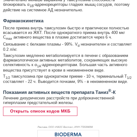
блокировать α
-адренорецепторы гладких мышц сосудов, поэтому
1B
действие на системное АД незначительно.
Фармакокинетика
После приема внутрь тамсулозин быстро и практически полностью
всасывается из ЖКТ. После однократного приема внутрь 400 мкг
C
активного вещества в плазме достигается через 6 ч.
max
Связывание с белками плазмы - 99%. V
незначителен и составляет
d
0.2 л/кг.
Тамсулозин медленно метаболизируется в печени с образованием
фармакологически активных метаболитов, сохраняющих высокую
селективность к α
-адренорецепторам. Большая часть активного
1A
вещества присутствует в крови в неизмененном виде.
T
тамсулозина при однократном приеме - 10 ч, терминальный T
1/2
1/2
составляет - 22 ч. Выводится почками, 9% - в неизмененном виде.
®
Показания активных веществ препарата Таниз
-К
Лечение дизурических расстройств при доброкачественной
гиперплазии предстательной железы.
Открыть список кодов МКБ
Реклама. ООО «НАОС Восток», ИНН 772
0394094