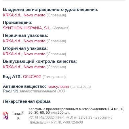
Владелец регистрационного удостоверения:
KRKA d.d., Novo mesto
(Словения)
Произведено:
SYNTHON HISPANIA, S.L.
(Испания)
Первичная упаковка:
KRKA d.d., Novo mesto
(Словения)
Вторичная упаковка:
KRKA d.d., Novo mesto
(Словения)
Выпускающий контроль качества:
KRKA d.d., Novo mesto
(Словения)
Код ATX:
G04CA02
(Тамсулозин)
Активное вещество:
тамсулозин
(tamsulosin)
Rec.INN
зарегистрированное ВОЗ
Лекарственная форма
Капсулы с пролонгированным высвобождением 0.4 мг: 10,
®
20, 30, 60, 90 или 200 шт.
Таниз
-
РУ: ЛП-№(003244)-(РГ-RU) от 22.09.23
- Бессрочно
К
Предыдущий РУ: ЛСР-007250/08