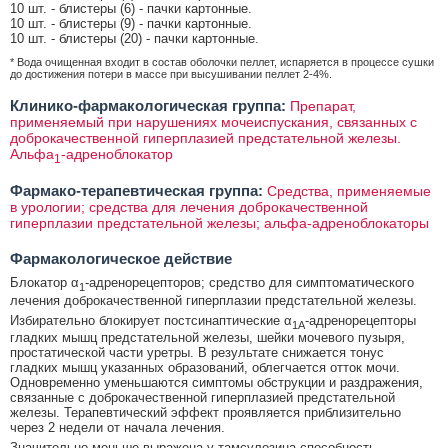
10 шт. - блистеры (6) - пачки картонные.
10 шт. - блистеры (9) - пачки картонные.
10 шт. - блистеры (20) - пачки картонные.
* Вода очищенная входит в состав оболочки пеллет, испаряется в процессе сушки
до достижения потери в массе при высушивании пеллет 2-4%.
Клинико-фармакологическая группа:
Препарат,
применяемый при нарушениях мочеиспускания, связанных с
доброкачественной гиперплазией предстательной железы.
Альфа
-адреноблокатор
1
Фармако-терапевтическая группа:
Средства, применяемые
в урологии; средства для лечения доброкачественной
гиперплазии предстательной железы; альфа-адреноблокаторы
Фармакологическое действие
Блокатор α
-адренорецепторов; средство для симптоматического
1
лечения доброкачественной гиперплазии предстательной железы.
Избирательно блокирует постсинаптические α
-адренорецепторы
1A
гладких мышц предстательной железы, шейки мочевого пузыря,
простатической части уретры. В результате снижается тонус
гладких мышц указанных образований, облегчается отток мочи.
Одновременно уменьшаются симптомы обструкции и раздражения,
связанные с доброкачественной гиперплазией предстательной
железы. Терапевтический эффект проявляется приблизительно
через 2 недели от начала лечения.
Значительно меньше выражена у тамсулозина способность