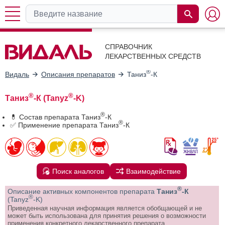
СПРАВОЧНИК
ЛЕКАРСТВЕННЫХ СРЕДСТВ
®
Видаль
Описания препаратов
Таниз
-К
®
®
Таниз
-К (Tanyz
-K)
®
💊 Состав препарата Таниз
-К
®
✅ Применение препарата Таниз
-К
Поиск аналогов
Взаимодействие
®
Описание активных компонентов препарата
Таниз
-К
®
(Tanyz
-K)
Приведенная научная информация является обобщающей и не
может быть использована для принятия решения о возможности
применения конкретного лекарственного препарата.