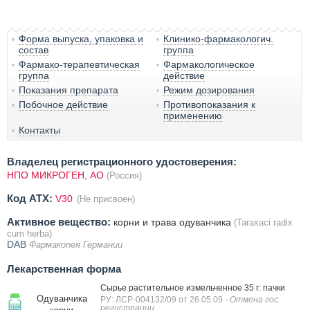
Форма выпуска, упаковка и
Клинико-фармакологич.
состав
группа
Фармако-терапевтическая
Фармакологическое
группа
действие
Показания препарата
Режим дозирования
Побочное действие
Противопоказания к
применению
Контакты
Владелец регистрационного удостоверения:
НПО МИКРОГЕН, AO
(Россия)
Код ATX:
V30
(Не присвоен)
Активное вещество:
корни и трава одуванчика
(Taraxaci radix
cum herba)
DAB
Фармакопея Германии
Лекарственная форма
Сырье растительное измельченное 35 г: пачки
Одуванчика
РУ: ЛСР-004132/09 от 26.05.09
- Отмена гос.
регистрации