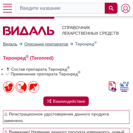
СПРАВОЧНИК
ЛЕКАРСТВЕННЫХ СРЕДСТВ
®
Видаль
Описания препаратов
Теронред
®
Теронред
(Teronred)
®
💊 Состав препарата Теронред
®
✅ Применение препарата Теронред
Взаимодействие
⚠️ Регистрационное удостоверение данного продукта
заменено
⚠️ Внимание! Название данного продукта изменилось, новый