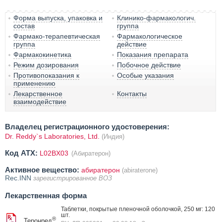
Форма выпуска, упаковка и
Клинико-фармакологич.
состав
группа
Фармако-терапевтическая
Фармакологическое
группа
действие
Фармакокинетика
Показания препарата
Режим дозирования
Побочное действие
Противопоказания к
Особые указания
применению
Лекарственное
Контакты
взаимодействие
Владелец регистрационного удостоверения:
Dr. Reddy`s Laboratories, Ltd.
(Индия)
Код ATX:
L02BX03
(Абиратерон)
Активное вещество:
абиратерон
(abiraterone)
Rec.INN
зарегистрированное ВОЗ
Лекарственная форма
Таблетки, покрытые пленочной оболочкой, 250 мг: 120
шт.
®
Теронред