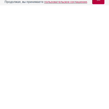
Продолжая, вы принимаете
пользовательское соглашение
.
Содержание
Вход для специалистов
E-mail учетной записи Vidal:
Форма выпуска, упаковка и состав
Клинико-фармакологич. группа
Пароль:
Фармако-терапевтическая группа
Фармакологическое действие
Фармакокинетика
Показания препарата
Регистрация
Забыли пароль?
Режим дозирования
Побочное действие
Противопоказания к применению