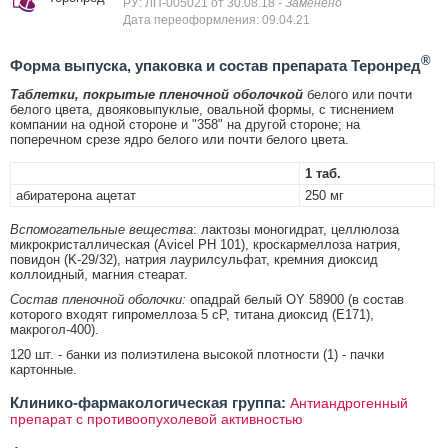
РУ: ЛП-005021 от 30.08.18
- Заменено
Дата переоформления: 09.04.21
®
Форма выпуска, упаковка и состав препарата Теронред
Таблетки, покрытые пленочной оболочкой
белого или почти
белого цвета, двояковыпуклые, овальной формы, с тиснением
компании на одной стороне и "358" на другой стороне; на
поперечном срезе ядро белого или почти белого цвета.
1 таб.
абиратерона ацетат
250 мг
Вспомогательные вещества
: лактозы моногидрат, целлюлоза
микрокристаллическая (Avicel PH 101), кроскармеллоза натрия,
повидон (K-29/32), натрия лаурилсульфат, кремния диоксид
коллоидный, магния стеарат.
Состав пленочной оболочки:
опадрай белый OY 58900 (в состав
которого входят гипромеллоза 5 cP, титана диоксид (Е171),
макрогол-400).
120 шт. - банки из полиэтилена высокой плотности (1) - пачки
картонные.
Клинико-фармакологическая группа:
Антиандрогенный
препарат с противоопухолевой активностью