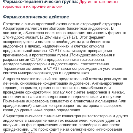
Фармако-терапевтическая группа:
Другие антагонисты
гормонов и их прочие аналоги
Фармакологическое действие
Средство с антиандрогенной активностью стероидной структуры.
Абиратерон является ингибитором биосинтеза андрогенов. В
частности, абиратерон селективно подавляет активность фермента
17α-гидроксилазы/С17,20-лиазы (CYP17). Этот фермент
экспрессируется и является необходимым для биосинтеза
андрогенов в яичках, надпочечниках и клетках опухоли
предстательной железы. CYP17 катализирует превращение
прегненолона и прогестерона путем 17α-гидроксилирования и
разрыва связи С17,20 в предшественники тестостерона:
дегидроэпиандростерон и андростендион, соответственно.
Торможение активности CYP17 также сопровождается усилением
синтеза минералокортикоидов в надпочечниках.
Андроген-чувствительный рак предстательной железы реагирует на
лечение, снижающее концентрацию андрогенов. Антиандрогенная
терапия, например, применение агонистов люлиберина или
проведение орхидэктомии, ослабляют синтез андрогенов в яичках,
но не влияют на синтез андрогенов в надпочечниках и в опухоли.
Применение абиратерона совместно с агонистами люлиберина (или
орхидэктомией) снижает концентрацию тестостерона в сыворотке
крови до уровня ниже порога определения.
Абиратерон вызывает снижение концентрации тестостерона и других
андрогенов в сыворотке ниже тех показателей, которые удается
получить на фоне применения агонистов люлиберина или после
орхидэктомии. Это происходит из-за селективного ингибирования