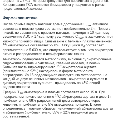
фермента CYP17, который требуется для биосинтеза андрогенов.
Концентрация ПСА является биомаркером у пациентов с раком
предстательной железы.
Фармакокинетика
После приема внутрь натощак время достижения С
активного
max
вещества в плазме крови составляет приблизительно 2 ч. Прием с
пищей, по сравнению с приемом натощак, приводит к 10-кратному
увеличению AUC и 17-кратному увеличению С
, в зависимости от
max
жирности принятой пищи. Связывание с белками плазмы меченного
14
С-абиратерона составляет 99.8%. Кажущийся V
составляет
d
приблизительно 5.630 л, что свидетельствует о том, что абиратерон
активно распределяется в периферических тканях.
Абиратерон подвергается метаболизму, включая сульфатирование,
гидроксилирование и окисление, главным образом, в печени.
14
Большая часть циркулирующего
С-абиратерона ацетата
(приблизительно 92%) находилась в форме метаболита
абиратерона. Из 15 поддающихся обнаружению метаболитов, на
каждый из двух основных метаболитов - абиратерона сульфат и
диоксид абиратерона сульфат - приходилось по 43% общей
радиоактивности.
Средний T
абиратерона в плазме составляет около 15 ч. При
1/2
14
пероральном приеме меченного
С-абиратерона ацетата в дозе 1 г
приблизительно 88% радиоактивной дозы выводилось через
кишечник и приблизительно 5% выводилось почками. В кале
определялись, главным образом, неизмененный абиратерона ацетат
и абиратерон (приблизительно 55% и 22% введенной дозы
соответственно).