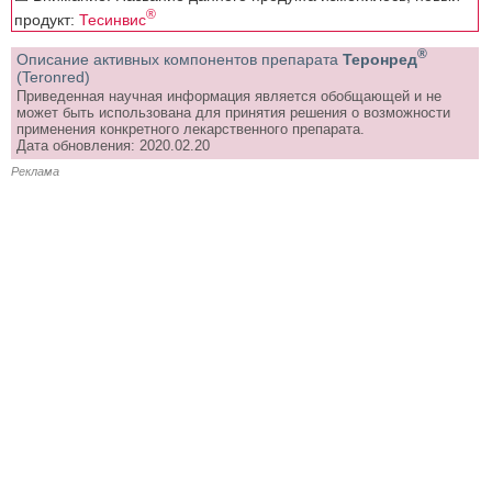
®
продукт:
Тесинвис
®
Описание активных компонентов препарата
Теронред
(Teronred)
Приведенная научная информация является обобщающей и не
может быть использована для принятия решения о возможности
применения конкретного лекарственного препарата.
Дата обновления: 2020.02.20
Реклама