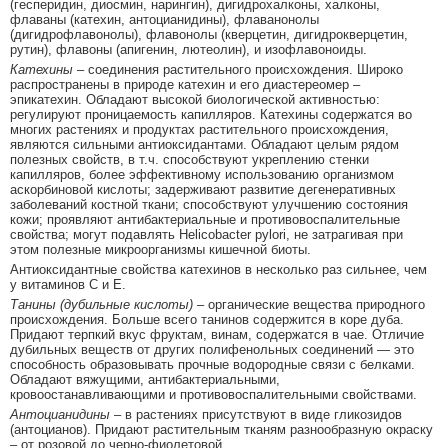
(гесперидин, диосмин, нарингин), дигидрохалконы, халконы,
флаваны (катехин, антоцианидины), флаванонолы
(дигидрофлавонолы), флавонолы (кверцетин, дигидрокверцетин,
рутин), флавоны (апигенин, лютеолин), и изофлавоноиды.
Катехины
– соединения растительного происхождения. Широко
распространены в природе катехин и его диастереомер –
эпикатехин. Обладают высокой биологической активностью:
регулируют проницаемость капилляров. Катехины содержатся во
многих растениях и продуктах растительного происхождения,
являются сильными антиоксидантами. Обладают целым рядом
полезных свойств, в т.ч. способствуют укреплению стенки
капилляров, более эффективному использованию организмом
аскорбиновой кислоты; задерживают развитие дегенеративных
заболеваний костной ткани; способствуют улучшению состояния
кожи; проявляют антибактериальные и противовоспалительные
свойства; могут подавлять Helicobacter pylori, не затрагивая при
этом полезные микроорганизмы кишечной биоты.
Антиоксидантные свойства катехинов в несколько раз сильнее, чем
у витаминов С и Е.
Танины (дубильные кислоты)
– органические вещества природного
происхождения. Больше всего танинов содержится в коре дуба.
Придают терпкий вкус фруктам, винам, содержатся в чае. Отличие
дубильных веществ от других полифенольных соединений — это
способность образовывать прочные водородные связи с белками.
Обладают вяжущими, антибактериальными,
кровоостанавливающими и противовоспалительными свойствами.
Антоцианидины
– в растениях присутствуют в виде гликозидов
(антоцианов). Придают растительным тканям разнообразную окраску
– от розовой до черно-фиолетовой.