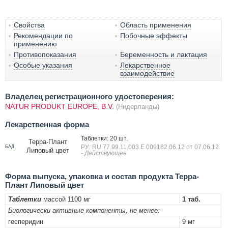
Свойства
Область применения
Рекомендации по
Побочные эффекты
применению
Противопоказания
Беременность и лактация
Особые указания
Лекарственное
взаимодействие
Владелец регистрационного удостоверения:
NATUR PRODUKT EUROPE, B.V.
(Нидерланды)
Лекарственная форма
Таблетки: 20 шт.
Терра-Плант
РУ: RU.77.99.11.003.Е.009182.06.12 от 07.06.12
БАД
Липовый цвет
- Действующее
Форма выпуска, упаковка и состав продукта Терра-
Плант Липовый цвет
Таблетки
массой 1100 мг
1 таб.
Биологически активные компоненты, не менее:
гесперидин
9 мг