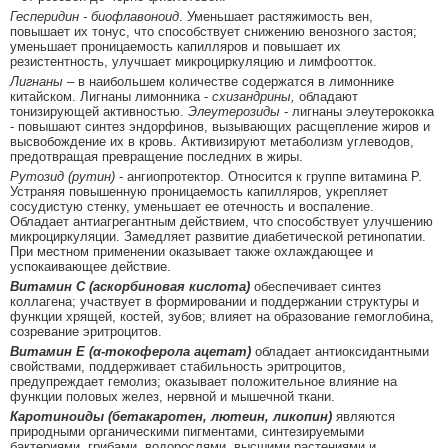
Гесперидин - биофлавоноид
. Уменьшает растяжимость вен,
повышает их тонус, что способствует снижению венозного застоя;
уменьшает проницаемость капилляров и повышает их
резистентность, улучшает микроциркуляцию и лимфоотток.
Лигнаны
– в наибольшем количестве содержатся в лимоннике
китайском. Лигнаны лимонника -
схизандрины,
обладают
тонизирующей активностью.
Элеутерозиды
- лигнаны элеутерококка
- повышают синтез эндорфинов, вызывающих расщепление жиров и
высвобождение их в кровь. Активизируют метаболизм углеводов,
предотвращая превращение последних в жиры.
Рутозид (рутин)
- ангиопротектор. Относится к группе витамина P.
Устраняя повышенную проницаемость капилляров, укрепляет
сосудистую стенку, уменьшает ее отечность и воспаление.
Обладает антиагрегантным действием, что способствует улучшению
микроциркуляции. Замедляет развитие диабетической ретинопатии.
При местном применении оказывает также охлаждающее и
успокаивающее действие.
Витамин С (аскорбиновая кислота)
обеспечивает синтез
коллагена; участвует в формировании и поддержании структуры и
функции хрящей, костей, зубов; влияет на образование гемоглобина,
созревание эритроцитов.
Витамин Е (α-токоферола ацетат)
обладает антиоксидантными
свойствами, поддерживает стабильность эритроцитов,
предупреждает гемолиз; оказывает положительное влияние на
функции половых желез, нервной и мышечной ткани.
Каротиноиды (бетакаротен, лютеин, ликопин)
являются
природными органическими пигментами, синтезируемыми
бактериями, грибами, водорослями, высшими растениями и