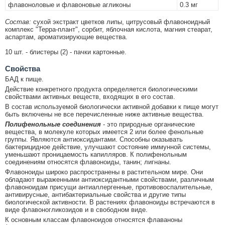
флавоноловые и флавоновые агликоны
0.3 мг
Состав:
сухой экстракт цветков липы, цитрусовый флавоноидный
комплекс "Терра-плант", сорбит, яблочная кислота, магния стеарат,
аспартам, ароматизирующие вещества.
10 шт. - блистеры (2) - пачки картонные.
Свойства
БАД к пище.
Действие конкретного продукта определяется биологическими
свойствами активных веществ, входящих в его состав.
В состав используемой биологически активной добавки к пище могут
быть включены не все перечисленные ниже активные вещества.
Полифенольные соединения
- это природные органические
вещества, в молекуле которых имеется 2 или более фенольные
группы. Являются антиоксидантами. Способны оказывать
бактерицидное действие, улучшают состояние иммунной системы,
уменьшают проницаемость капилляров. К полифенольным
соединениям относятся флавоноиды, танин; лигнаны.
Флавоноиды широко распространены в растительном мире. Они
обладают выраженными антиоксидантными свойствами, различным
флавоноидам присущи антиаллергенные, противовоспалительные,
антивирусные, антибактериальные свойства и другие типы
биологической активности. В растениях флавоноиды встречаются в
виде флавоногликозидов и в свободном виде.
К основным классам флавоноидов относятся флаваноны