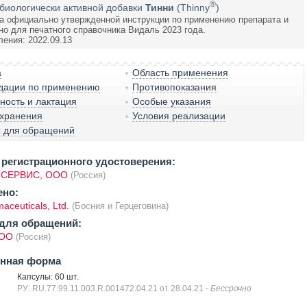
®
биологически активной добавки
Тинни
(Thinny
)
а официально утвержденной инструкции по применению препарата и
но для печатного справочника Видаль 2023 года.
ления: 2022.09.13
а
Область применения
дации по применению
Противопоказания
ость и лактация
Особые указания
 хранения
Условия реализации
ы для обращений
регистрационного удостоверения:
 СЕРВИС, ООО
(Россия)
ено:
aceuticals, Ltd.
(Босния и Герцеговина)
для обращений:
ООО
(Россия)
енная форма
Капсулы: 60 шт.
РУ: RU.77.99.11.003.R.001472.04.21 от 28.04.21
- Бессрочно