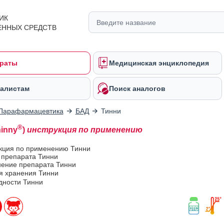
ИК
ЕННЫХ СРЕДСТВ
раты
Медицинская энциклопедия
алистам
Поиск аналогов
Парафармацевтика
БАД
Тинни
®
hinny
)
инструкция по применению
укция по применению Тинни
 препарата Тинни
ение препарата Тинни
я хранения Тинни
дности Тинни