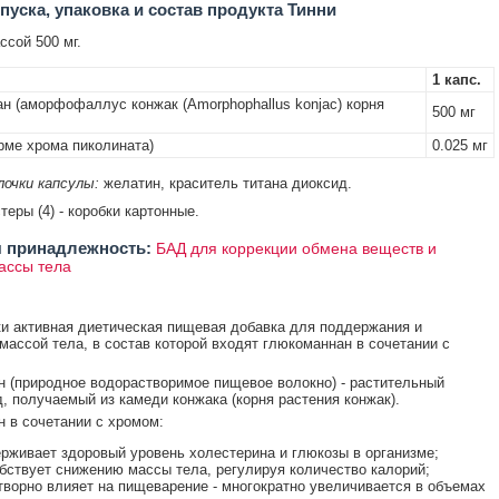
уска, упаковка и состав продукта Тинни
сой 500 мг.
1 капс.
н (аморфофаллус конжак (Amorphophallus konjac) корня
500 мг
рме хрома пиколината)
0.025 мг
очки капсулы:
желатин, краситель титана диоксид.
стеры (4) - коробки картонные.
 принадлежность:
БАД для коррекции обмена веществ и
ассы тела
и активная диетическая пищевая добавка для поддержания и
массой тела, в состав которой входят глюкоманнан в сочетании с
 (природное водорастворимое пищевое волокно) - растительный
, получаемый из камеди конжака (корня растения конжак).
 в сочетании с хромом:
рживает здоровый уровень холестерина и глюкозы в организме;
бствует снижению массы тела, регулируя количество калорий;
творно влияет на пищеварение - многократно увеличивается в объемах