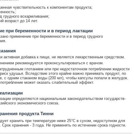
енная чувствительность к компонентам продукта;
енность;
д грудного вскармливания;
ий возраст до 14 лет.
е при беременности и в период лактации
зано применение при беременности и в период грудного
ия.
казания
и активная добавка к пище, не является лекарственным средством.
нением рекомендуется проконсультироваться с врачом.
атрудненным глотанием или при недостаточном потреблении жидкости
риск удушья. Вследствие этого крайне важно принимать продукт, по
е, с одним стаканом воды (200 мл), чтобы капсулы попали в желудок.
потребление может оказать слабительный эффект.
еализации
зации определяются национальным законодательством государств-
зийского экономического союза.
ранения продукта Тинни
дует хранить при температуре ниже 25°C в сухом, недоступном для
. Срок хранения - 3 года. Не применять по истечении срока годности.