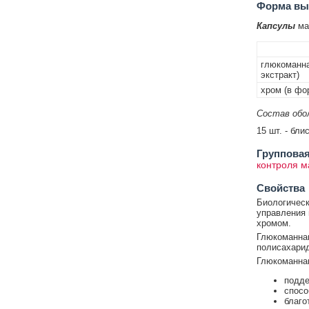
Форма вып
Капсулы
мас
глюкоманна
экстракт)
хром (в фо
Состав обол
15 шт. - бли
Групповая
контроля м
Свойства
Биологическ
управления 
хромом.
Глюкоманнан
полисахарид
Глюкоманнан
подде
спосо
благо