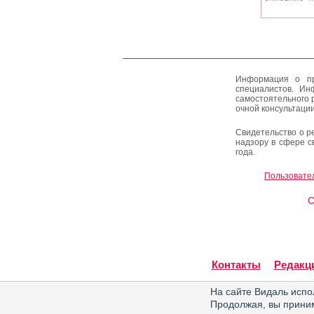
Информация о пр
специалистов. Ин
самостоятельного 
очной консультации
Свидетельство о р
надзору в сфере с
года.
Пользовате
C
Контакты
Редакц
На сайте Видаль испо
Продолжая, вы прин