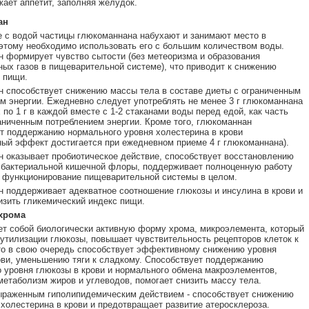
жает аппетит, заполняя желудок.
ан
е с водой частицы глюкоманнана набухают и занимают место в
этому необходимо использовать его с большим количеством воды.
 формирует чувство сытости (без метеоризма и образования
ых газов в пищеварительной системе), что приводит к снижению
 пищи.
 способствует снижению массы тела в составе диеты с ограниченным
м энергии. Ежедневно следует употреблять не менее 3 г глюкоманнана
 по 1 г в каждой вместе с 1-2 стаканами воды перед едой, как часть
аниченным потреблением энергии. Кроме того, глюкоманнан
т поддержанию нормального уровня холестерина в крови
ный эффект достигается при ежедневном приеме 4 г глюкоманнана).
 оказывает пробиотическое действие, способствует восстановлению
бактериальной кишечной флоры, поддерживает полноценную работу
 функционирование пищеварительной системы в целом.
 поддерживает адекватное соотношение глюкозы и инсулина в крови и
изить гликемический индекс пищи.
хрома
т собой биологически активную форму хрома, микроэлемента, который
 утилизации глюкозы, повышает чувствительность рецепторов клеток к
то в свою очередь способствует эффективному снижению уровня
ови, уменьшению тяги к сладкому. Способствует поддержанию
 уровня глюкозы в крови и нормального обмена макроэлементов,
метаболизм жиров и углеводов, помогает снизить массу тела.
ыраженным гиполипидемическим действием - способствует снижению
холестерина в крови и предотвращает развитие атеросклероза.