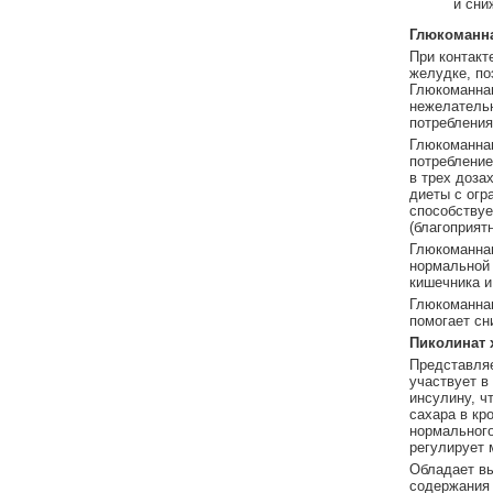
и сни
Глюкоманн
При контакт
желудке, по
Глюкоманнан
нежелательн
потребления
Глюкоманнан
потребление
в трех дозах
диеты с огр
способствуе
(благоприят
Глюкоманнан
нормальной 
кишечника и
Глюкоманнан
помогает сн
Пиколинат 
Представляе
участвует в
инсулину, ч
сахара в кр
нормального
регулирует 
Обладает в
содержания 