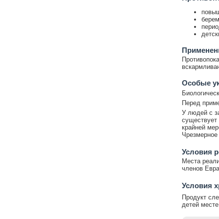
повыш
берем
перио
детск
Применени
Противопока
вскармливан
Особые у
Биологическ
Перед приме
У людей с з
существует 
крайней мер
Чрезмерное 
Условия р
Места реали
членов Евра
Условия х
Продукт сле
детей месте