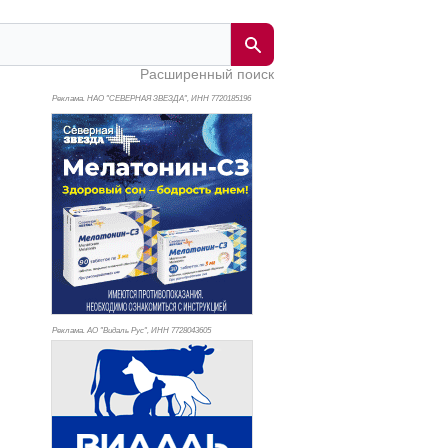
Расширенный поиск
Реклама. НАО "СЕВЕРНАЯ ЗВЕЗДА", ИНН 772
0185196
Реклама. АО "Видаль Рус", ИНН 772
8043605