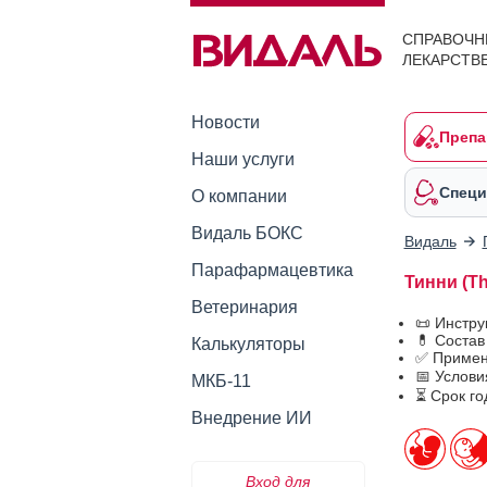
СПРАВОЧН
ЛЕКАРСТВ
Новости
Препа
Наши услуги
Специ
О компании
Видаль БОКС
Видаль
Парафармацевтика
Тинни (T
Ветеринария
📜 Инстр
💊 Состав
Калькуляторы
✅ Примен
📅 Услови
МКБ-11
⏳ Срок го
Внедрение ИИ
Вход для