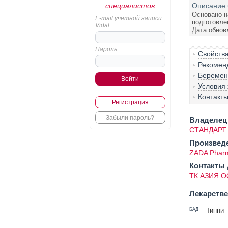
специалистов
Описание 
Основано н
E-mail учетной записи
подготовле
Vidal:
Дата обнов
Пароль:
Свойств
Рекомен
Беременн
Условия
Контакт
Регистрация
Забыли пароль?
Владелец 
СТАНДАРТ
Произвед
ZADA Pharm
Контакты 
ТК АЗИЯ 
Лекарств
БАД
Тинни