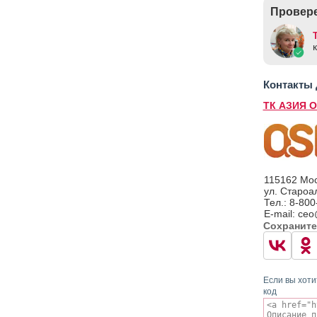
Провере
Контакты
ТК АЗИЯ 
115162 Мос
ул. Староал
Тел.: 8-800
E-mail: ceo
Сохраните
Если вы хоти
код