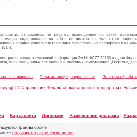
епаратах, отпускаемых по рецепту, размещенная на сайте, предназн
формация, содержащаяся на сайте, не должна использоваться пациен
решения о применении представленных лекарственных препаратов и не мож
 врача.
егистрации средства массовой информации Эл № ФС77-79153 выдано Федер
вязи, информационных технологий и массовых коммуникаций (Роскомнадзор
льское соглашение
Политика конфиденциальности
Политика обработк
opyright
Справочник Видаль «Лекарственные препараты в Росси
©
ия
Карта сайта
Лицензии
Размещение рекламы
Разра
льзуются файлы cookie
имаете
пользовательское соглашение
.