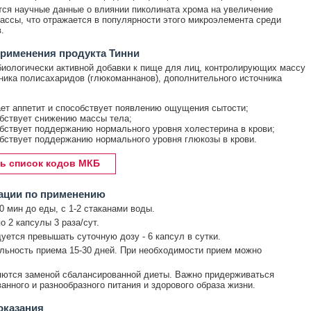
ся научные данные о влиянии пиколината хрома на увеличение
ссы, что отражается в популярности этого микроэлемента среди
.
рименения продукта Тинни
биологически активной добавки к пище для лиц, контролирующих массу
чника полисахаридов (глюкоманнанов), дополнительного источника
ет аппетит и способствует появлению ощущения сытости;
бствует снижению массы тела;
бствует поддержанию нормального уровня холестерина в крови;
бствует поддержанию нормального уровня глюкозы в крови.
ь список кодов МКБ
ации по применению
0 мин до еды, с 1-2 стаканами воды.
о 2 капсулы 3 раза/сут.
уется превышать суточную дозу - 6 капсул в сутки.
ьность приема 15-30 дней. При необходимости прием можно
ются заменой сбалансированной диеты. Важно придерживаться
анного и разнообразного питания и здорового образа жизни.
оказания