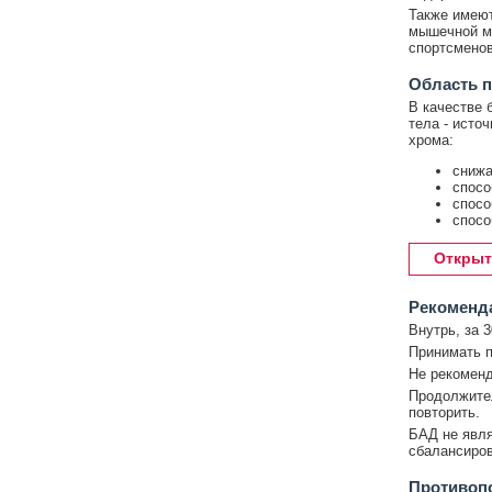
Также имеют
мышечной ма
спортсменов
Область п
В качестве 
тела - исто
хрома:
снижа
спосо
спосо
спосо
Открыт
Рекоменд
Внутрь, за 3
Принимать п
Не рекоменд
Продолжител
повторить.
БАД не явля
сбалансиров
Противоп