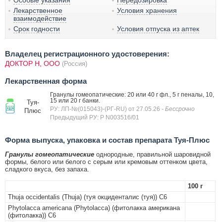
Особые указания
Передозировка
Лекарственное
Условия хранения
взаимодействие
Срок годности
Условия отпуска из аптек
Владелец регистрационного удостоверения:
ДОКТОР Н, ООО
(Россия)
Лекарственная форма
Гранулы гомеопатические: 20 или 40 г фл., 5 г пеналы, 10,
15 или 20 г банки.
Туя-
РУ: ЛП-№(015043)-(РГ-RU) от 27.05.26
- Бессрочно
Плюс
Предыдущий РУ: Р N003516/01
Форма выпуска, упаковка и состав препарата Туя-Плюс
Гранулы гомеопатические
однородные, правильной шаровидной
формы, белого или белого с серым или кремовым оттенком цвета,
сладкого вкуса, без запаха.
100 г
Thuja occidentalis (Thuja) (туя окциденталис (туя)) C6
Phytolacca americana (Phytolacca) (фитолакка американа
(фитолакка)) C6