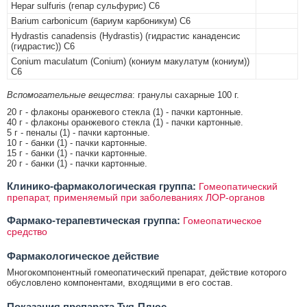
Hepar sulfuris (гепар сульфурис) C6
Barium carbonicum (бариум карбоникум) C6
Hydrastis canadensis (Hydrastis) (гидрастис канаденсис
(гидрастис)) C6
Conium maculatum (Conium) (кониум макулатум (кониум))
C6
Вспомогательные вещества
: гранулы сахарные 100 г.
20 г - флаконы оранжевого стекла (1) - пачки картонные.
40 г - флаконы оранжевого стекла (1) - пачки картонные.
5 г - пеналы (1) - пачки картонные.
10 г - банки (1) - пачки картонные.
15 г - банки (1) - пачки картонные.
20 г - банки (1) - пачки картонные.
Клинико-фармакологическая группа:
Гомеопатический
препарат, применяемый при заболеваниях ЛОР-органов
Фармако-терапевтическая группа:
Гомеопатическое
средство
Фармакологическое действие
Многокомпонентный гомеопатический препарат, действие которого
обусловлено компонентами, входящими в его состав.
Показания препарата Туя-Плюс