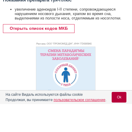
увеличение аденоидов I-II степени, сопровождающееся
нарушением носового дыхания, храпом во время сна,
выделениями из полости носа, отделяемым из носоглотки.
Открыть список кодов МКБ
Реклама. ООО "ПРОМОМЕД ДМ", ИНН 772
4365841
На сайте Видаль используются файлы cookie
Ok
Продолжая, вы принимаете
пользовательское соглашение
.
Реклама
Содержание
Вход для специалистов
E-mail учетной записи Vidal:
Форма выпуска, упаковка и состав