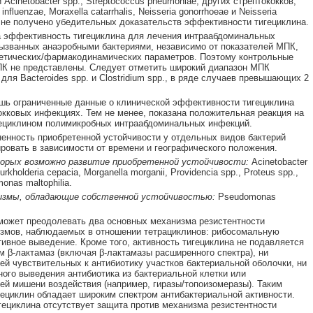
Acinetobacter spp., Streptococcus pneumoniae, других стрептококков,
influenzae, Moraxella catarrhalis, Neisseria gonorrhoeae и Neisseria
s, не получено убедительных доказательств эффективности тигециклина.
 эффективность тигециклина для лечения интраабдоминальных
ызванных анаэробными бактериями, независимо от показателей МПК,
етических/фармакодинамических параметров. Поэтому контрольные
К не представлены. Следует отметить широкий диапазон МПК
 для Bacteroides spp. и Clostridium spp., в ряде случаев превышающих 2
ь ограниченные данные о клинической эффективности тигециклина
окковых инфекциях. Тем не менее, показана положительная реакция на
ециклином полимикробных интраабдоминальных инфекций.
енность приобретенной устойчивости у отдельных видов бактерий
ровать в зависимости от времени и географического положения.
торых возможно развитие приобретенной устойчивости:
Acinetobacter
urkholderia cepacia, Morganella morganii, Providencia spp., Proteus spp.,
onas maltophilia.
измы, обладающие собственной устойчивостью:
Pseudomonas
может преодолевать два основных механизма резистентности
змов, наблюдаемых в отношении тетрациклинов: рибосомальную
тивное выведение. Кроме того, активность тигециклина не подавляется
м β-лактамаз (включая β-лактамазы расширенного спектра), ни
й чувствительных к антибиотику участков бактериальной оболочки, ни
ного выведения антибиотика из бактериальной клетки или
й мишени воздействия (например, гиразы/топоизомеразы). Таким
гециклин обладает широким спектром антибактериальной активности.
гециклина отсутствует защита против механизма резистентности