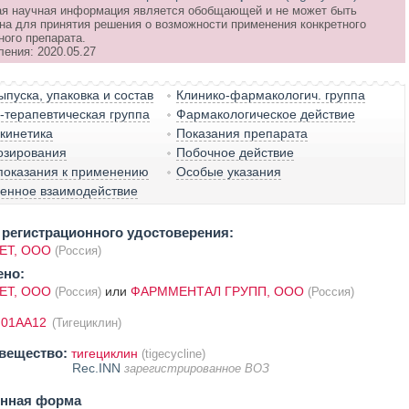
я научная информация является обобщающей и не может быть
на для принятия решения о возможности применения конкретного
ного препарата.
ления: 2020.05.27
пуска, упаковка и состав
Клинико-фармакологич. группа
терапевтическая группа
Фармакологическое действие
кинетика
Показания препарата
озирования
Побочное действие
показания к применению
Особые указания
венное взаимодействие
регистрационного удостоверения:
ЕТ, ООО
(Россия)
ено:
ЕТ, ООО
или
ФАРММЕНТАЛ ГРУПП, ООО
(Россия)
(Россия)
J01AA12
(Тигециклин)
вещество:
тигециклин
(tigecycline)
Rec.INN
зарегистрированное ВОЗ
енная форма