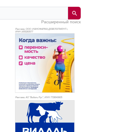
Расширенный поиск
Реклама. ООО «НАНОФАРМА ДЕВЕЛОПМЕНТ»,
ИНН 165
5283577
Реклама. АО "Видаль Рус", ИНН 772
8043605