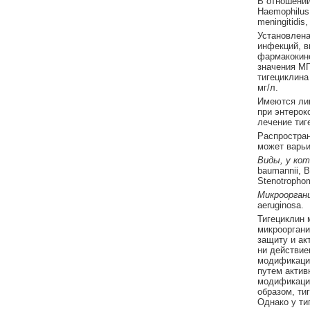
В отношении 
Haemophilus 
meningitidi
Установлена
инфекций, в
фармакокин
значения МП
тигециклина
мг/л.
Имеются лиш
при энтерок
лечение тиг
Распростран
может варьи
Виды, у ко
baumannii, B
Stenotrophom
Микроорган
aeruginosa.
Тигециклин 
микрооргани
защиту и ак
ни действие
модификацие
путем актив
модификацие
образом, ти
Однако у ти