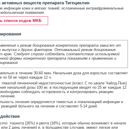
 активных веществ препарата Тигециклин
 инфекции кожи и мягких тканей; осложненные интраабдоминальные
небольничная пневмония.
ь список кодов МКБ
зирования
именения и режим дозирования конкретного препарата зависят от
 выпуска и других факторов. Оптимальный режим дозирования
т врач. Следует строго соблюдать соответствие используемой
нной формы конкретного препарата показаниям к применению и
зирования.
капельно в течение 30-60 мин
.
Начальная доза для взрослых составляет
е по 50 мг через каждые 12 ч.
 тяжелой печеночной недостаточностью (класс С по шкале Чайлд-Пью)
ния начальной дозы 100 мг, в последующем вводят по 25 мг каждые 12
 необходимо соблюдать осторожность и контролировать реакцию
 лечение.
ьность лечения определяется тяжестью и локализацией инфекции и
 реакцией больного на лечение и составляет 5-14 дней.
 действие
асто:
тошнота (26%) и рвота (18%), которые обычно возникают в начале
1 или 2 день лечения) и, в большинстве случаев, имеют легкое или