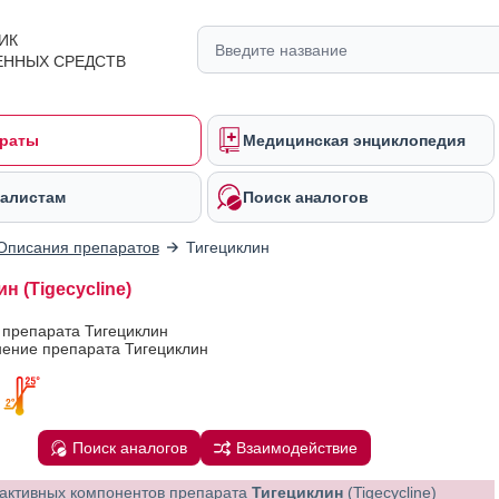
ИК
ЕННЫХ СРЕДСТВ
раты
Медицинская энциклопедия
алистам
Поиск аналогов
Описания препаратов
Тигециклин
н (Tigecycline)
 препарата Тигециклин
ение препарата Тигециклин
Поиск аналогов
Взаимодействие
активных компонентов препарата
Тигециклин
(Tigecycline)