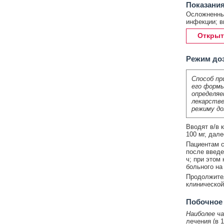
Показания
Осложненные
инфекции; в
Открыт
Режим до
Способ пр
его формы
определяе
лекарстве
режиму до
Вводят в/в 
100 мг, дале
Пациентам с
после введе
ч; при этом
больного на
Продолжител
клинической
Побочное
Наиболее ч
лечения (в 