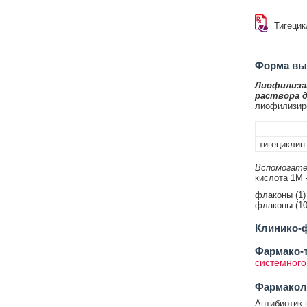
Тигецик
Форма вып
Лиофилиза
раствора 
лиофилизиро
тигециклин
Вспомогате
кислота 1M -
флаконы (1) 
флаконы (10
Клинико-ф
Фармако-т
системного
Фармакол
Антибиотик 