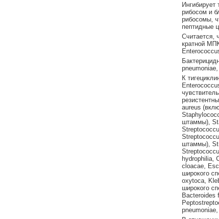
Ингибирует 
рибосом и б
рибосомы, ч
пептидные ц
Считается, 
кратной МПК
Enterococcus
Бактерицидн
pneumoniae, 
К тигецикли
Enterococcus
чувствитель
резистентны
aureus (вкл
Staphylococ
штаммы), Sta
Streptococcu
Streptococc
штаммы), St
Streptococcu
hydrophilia, 
cloacae, Es
широкого спе
oxytoca, Kl
широкого спе
Bacteroides f
Peptostrepto
pneumoniae,