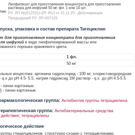
Лиофилизат для приготовления концентрата для приготовления
раствора для инфузий 50 мг: фл. 1 или 10 шт.
лин
РУ: ЛП-№(012531)-(РГ-RU) от 21.11.25
- Действующее
Предыдущий РУ: ЛП-007225
уска, упаковка и состав препарата Тигециклин
т для приготовления концентрата для приготовления
для инфузий
в виде лиофилизированной массы или
ванного порошка оранжевого цвета.
1 фл.
50 мг
льные вещества
: аргинина гидрохлорид - 100 мг, хлористоводородная
 q.s до pH 4.5- 5.5, натрия гидроксид 1M раствор - q.s. до рН 4.5-5.5.
- пачки картонные.
) - пачки картонные.
армакологическая группа:
Антибиотик группы тетрациклина
ерапевтическая группа:
Антибактериальные средства
 действия; тетрациклины
огическое действие
группы глицилциклинов, структурно сходен с тетрациклинами.