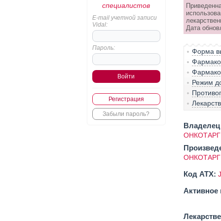
специалистов
Приведенна
использова
E-mail учетной записи
лекарствен
Vidal:
Дата обнов
Пароль:
Форма вы
Фармако-
Фармако
Режим д
Противо
Регистрация
Лекарст
Забыли пароль?
Владелец 
ОНКОТАРГ
Произвед
ОНКОТАРГ
Код ATX:
Активное 
Лекарств