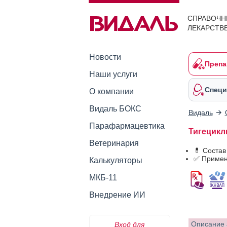
СПРАВОЧН
ЛЕКАРСТВ
Новости
Препа
Наши услуги
Специ
О компании
Видаль БОКС
Видаль
Парафармацевтика
Тигецикли
Ветеринария
💊 Состав
✅ Примен
Калькуляторы
МКБ-11
Внедрение ИИ
Описание 
Вход для