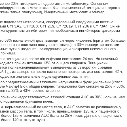
менее 20% тигециклина подвергается метаболизму. Основным
обнаруженным в моче и кале, был неизмененный тигециклин, однако
жены также глюкуронид, N-ацетильный метаболит и эпимер
.
 не подавляет метаболизм, опосредованный следующими шестью
ами CYP1A2, CYP2C8, CYP2C9, CYP2C19, CYP2D6 и CYP3A4. Он не
 конкурентным ингибитором, ни необратимым ингибитором цитохрома
то 59% назначенной дозы выводится через кишечник (при этом большая
ененного тигециклина поступает в желчь), а 33% выводится почками.
ные пути выведения - глюкуронизация и экскреция неизмененного
 почками.
нс тигециклина после в/в инфузии составляет 24 л/ч. На почечный
ходится приблизительно 13% от общего клиренса. Тигециклин
ется полиэкспоненциальным выведением из сыворотки, средний
ый T
из сыворотки после назначения повторных доз составляет 42 ч,
1/2
юдаются значительные индивидуальные различия.
 со среднетяжелыми и тяжелыми нарушениями функции печени (класс
але Чайлд-Пью), общий клиренс тигециклина был снижен на 25% и 55%,
чен на 23% и 43%, соответственно.
 почечной недостаточностью тяжелой степени AUC на 30% больше, чем
 с нормальной функцией почек.
т.ч. нормализованный по массе тела, и AUC заметно не различались у
азной массой тела, в том числе, превышающей 125 кг. У пациентов с
 более 125 кг величина AUC была на 25% ниже. Данные о пациентах с
 более 140 кг отсутствуют.