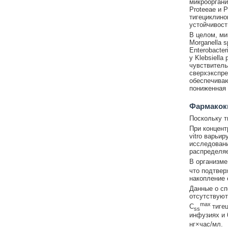
микрооргани
Proteeae и 
тигециклино
устойчивост
В целом, ми
Morganella 
Enterobacte
у Klebsiella
чувствитель
сверхэкспре
обеспечиваю
пониженная 
Фармакок
Поскольку т
При концент
vitro варьи
исследовани
распределяе
В организме
что подтвер
накопление е
Данные о сп
отсутствуют
max
C
тиге
ss
инфузиях и 
нг×час/мл.