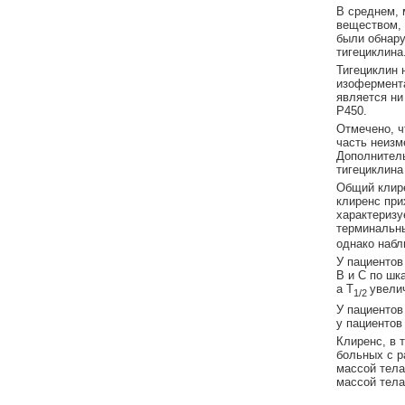
В среднем, 
веществом, 
были обнару
тигециклина
Тигециклин
изофермент
является ни
Р450.
Отмечено, ч
часть неизм
Дополнитель
тигециклина
Общий клире
клиренс при
характеризу
терминальн
однако набл
У пациентов
В и С по шк
а T
увели
1/2
У пациентов
у пациентов
Клиренс, в 
больных с р
массой тела
массой тела