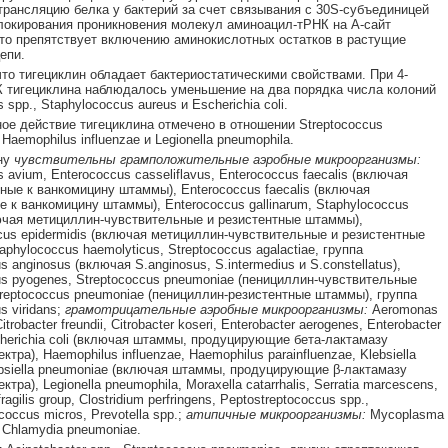
трансляцию белка у бактерий за счет связывания с 30S-субъединицей
локирования проникновения молекул аминоацил-тРНК на А-сайт
то препятствует включению аминокислотных остатков в растущие
епи.
что тигециклин обладает бактериостатическими свойствами. При 4-
 тигециклина наблюдалось уменьшение на два порядка числа колоний
 spp., Staphylococcus aureus и Escherichia coli.
ое действие тигециклина отмечено в отношении Streptococcus
Haemophilus influenzae и Legionella pneumophila.
ну
чувствительны грамположительные аэробные микроорганизмы:
 avium, Enterococcus casseliflavus, Enterococcus faecalis (включая
ные к ванкомицину штаммы), Enterococcus faecalis (включая
е к ванкомицину штаммы), Enterococcus gallinarum, Staphylococcus
ючая метициллин-чувствительные и резистентные штаммы),
cus epidermidis (включая метициллин-чувствительные и резистентные
phylococcus haemolyticus, Streptococcus agalactiae, группа
s anginosus (включая S.anginosus, S.intermedius и S.constellatus),
us pyogenes, Streptococcus pneumoniae (пенициллин-чувствительные
reptococcus pneumoniae (пенициллин-резистентные штаммы), группа
s viridans;
грамотрицательные аэробные микроорганизмы:
Aeromonas
Citrobacter freundii, Citrobacter koseri, Enterobacter aerogenes, Enterobacter
cherichia coli (включая штаммы, продуцирующие бета-лактамазу
ктра), Haemophilus influenzae, Haemophilus parainfluenzae, Klebsiella
ebsiella pneumoniae (включая штаммы, продуцирующие β-лактамазу
ктра), Legionella pneumophila, Moraxella catarrhalis, Serratia marcescens,
ragilis group, Clostridium perfringens, Peptostreptococcus spp.,
coccus micros, Prevotella spp.;
атипичные микроорганизмы:
Mycoplasma
 Chlamydia pneumoniae.