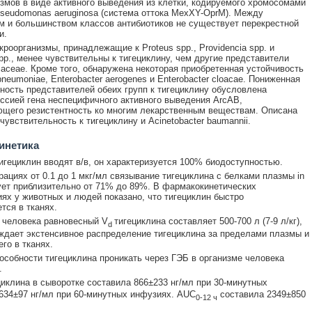
змов в виде активного выведения из клетки, кодируемого хромосомами
Pseudomonas aeruginosa (система оттока MexXY-OprM). Между
м и большинством классов антибиотиков не существует перекрестной
и.
кроорганизмы, принадлежащие к Proteus spp., Providencia spp. и
spp., менее чувствительны к тигециклину, чем другие представители
riaceae. Кроме того, обнаружена некоторая приобретенная устойчивость
 pneumoniae, Enterobacter aerogenes и Enterobacter cloacae. Пониженная
ность представителей обеих групп к тигециклину обусловлена
ссией гена неспецифичного активного выведения ArcAB,
щего резистентность ко многим лекарственным веществам. Описана
чувствительность к тигециклину и Acinetobacter baumannii.
инетика
игециклин вводят в/в, он характеризуется 100% биодоступностью.
рациях от 0.1 до 1 мкг/мл связывание тигециклина с белками плазмы in
рует приблизительно от 71% до 89%. В фармакокинетических
ях у животных и людей показано, что тигециклин быстро
тся в тканях.
 человека равновесный V
тигециклина составляет 500-700 л (7-9 л/кг),
d
ждает экстенсивное распределение тигециклина за пределами плазмы и
го в тканях.
особности тигециклина проникать через ГЭБ в организме человека
.
циклина в сыворотке составила 866±233 нг/мл при 30-минутных
634±97 нг/мл при 60-минутных инфузиях. AUC
составила 2349±850
0-12 ч