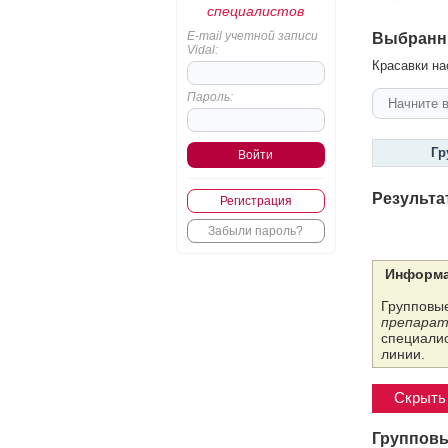
специалистов
E-mail учетной записи
Выбранн
Vidal:
Красавки на
Пароль:
Гр
Результа
Регистрация
Забыли пароль?
Информа
Групповые
препарат
специалис
линии.
Скрыть 
Групповы