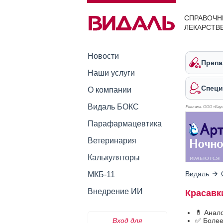
СПРАВОЧН
ЛЕКАРСТВ
Новости
Препа
Наши услуги
Специ
О компании
Видаль БОКС
Реклама. ООО «Бауш
Парафармацевтика
Ветеринария
Калькуляторы
Видаль
МКБ-11
Внедрение ИИ
Красавк
💊 Анал
Вход для
✅ Более