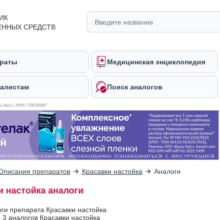
ИК
ЕННЫХ СРЕДСТВ
раты
Медицинская энциклопедия
алистам
Поиск аналогов
 Хелс», ИНН: 770
6782987
Описания препаратов
Красавки настойка
Аналоги
и настойка аналоги
оги препарата Красавки настойка
 3 аналогов Красавки настойка