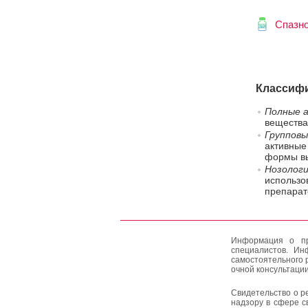
Спазн
Классифи
Полные а
вещества
Групповы
активные
формы вы
Нозологи
использо
препарат
Информация о пр
специалистов. Ин
самостоятельного 
очной консультации
Свидетельство о р
надзору в сфере с