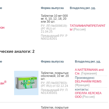
ие
Форма выпуска
Владелец рег. уд.
Таб­летки 10 мг+300
мг: 6, 10, 12, 18, 20
или 30 шт.
РУ: ЛП-№(009819)-
ТАТХИМФАРМПРЕПАРАТ
бон
(РГ-RU) от
(Россия)
Ы
21.04.25
Предыдущий РУ: Р
N001192/01
ческие аналоги: 2
ие
Форма выпуска
Владелец рег. уд.
A.NATTERMANN and
Таб­летки, пок­ры­тые
(Германия)
Cie.
обо­лоч­кой, 10 мг: 20
Произведено:
шт.
DELPHARM REIMS
®
пан
РУ: ЛП-№(007903)-
(Франция)
(РГ-RU) от 02.12.24
контакты:
Предыдущий РУ: П
N014393/01
ОПЕЛЛА ХЕЛСКЕА
(Россия)
ООО
Таб­летки, пок­ры­тые