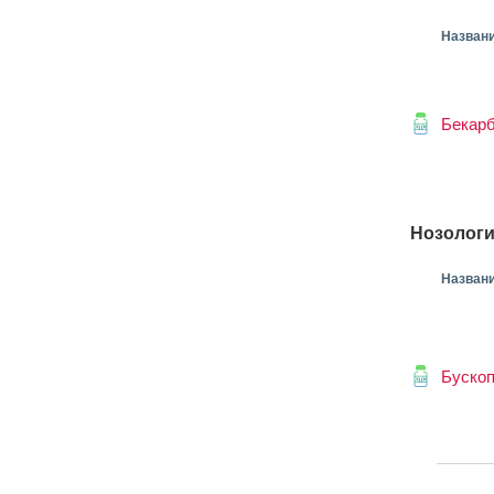
Назван
Бекар
Нозологи
Назван
Буско