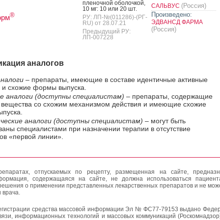
пле­ноч­ной обо­лоч­кой,
(Россия)
САЛЬВУС
10 мг: 10 или 20 шт.
Произведено:
®
орм
РУ: ЛП-№(011286)-(РГ-
ЭДВАНСД ФАРМА
RU) от 28.07.21
(Россия)
Предыдущий РУ:
ЛП-007228
кация аналогов
налоги
– препараты, имеющие в составе идентичные активные
 и схожие формы выпуска.
е аналоги (доступны специалистам)
– препараты, содержащие
 вещества со схожим механизмом действия и имеющие схожие
пуска.
ческие аналоги (доступны специалистам)
– могут быть
ваны специалистами при назначении терапии в отсутствие
ов «первой линии».
епаратах, отпускаемых по рецепту, размещенная на сайте, предназн
формация, содержащаяся на сайте, не должна использоваться пациен
решения о применении представленных лекарственных препаратов и не мож
 врача.
егистрации средства массовой информации Эл № ФС77-79153 выдано Федер
вязи, информационных технологий и массовых коммуникаций (Роскомнадзор