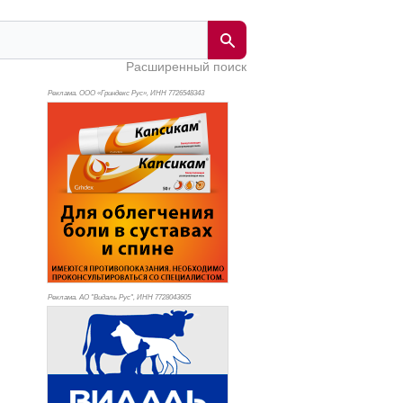
Расширенный поиск
Реклама. ООО «Гриндекс Рус», ИНН 772
6548343
Реклама. АО "Видаль Рус", ИНН 772
8043605