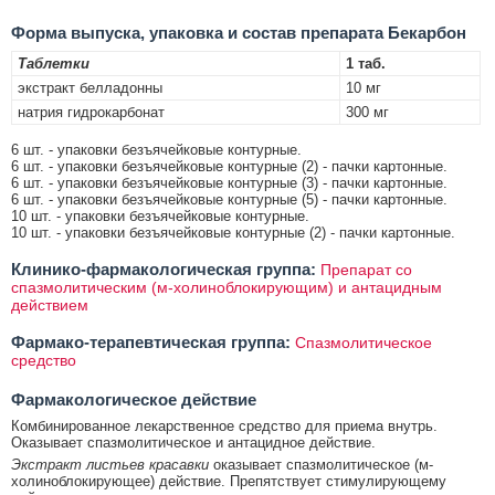
Форма выпуска, упаковка и состав препарата Бекарбон
Таблетки
1 таб.
экстракт белладонны
10 мг
натрия гидрокарбонат
300 мг
6 шт. - упаковки безъячейковые контурные.
6 шт. - упаковки безъячейковые контурные (2) - пачки картонные.
6 шт. - упаковки безъячейковые контурные (3) - пачки картонные.
6 шт. - упаковки безъячейковые контурные (5) - пачки картонные.
10 шт. - упаковки безъячейковые контурные.
10 шт. - упаковки безъячейковые контурные (2) - пачки картонные.
Клинико-фармакологическая группа:
Препарат со
спазмолитическим (м-холиноблокирующим) и антацидным
действием
Фармако-терапевтическая группа:
Спазмолитическое
средство
Фармакологическое действие
Комбинированное лекарственное средство для приема внутрь.
Оказывает спазмолитическое и антацидное действие.
Экстракт листьев красавки
оказывает спазмолитическое (м-
холиноблокирующее) действие. Препятствует стимулирующему