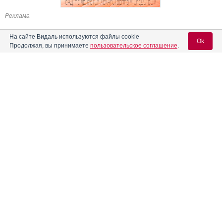
Реклама
На сайте Видаль используются файлы cookie
Ok
Продолжая, вы принимаете
пользовательское соглашение
.
Содержание
Вход для специалистов
E-mail учетной записи Vidal:
Форма выпуска, упаковка и состав
Клинико-фармакологич. группа
Пароль:
Фармако-терапевтическая группа
Фармакологическое действие
Показания препарата
Режим дозирования
Регистрация
Забыли пароль?
Побочное действие