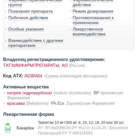
группа
действие
Показания препарата
Режим дозирования
Побочное действие
Противопоказания к
применению
Особые указания
Лекарственное
взаимодействие
Взаимодействие с другими
препаратами
Владелец регистрационного удостоверения:
ТАТХИМФАРМПРЕПАРАТЫ, АО
(Россия)
Код ATX:
A03BA04
(Сумма алкалоидов белладонны)
Активные вещества
натрия гидрокарбонат
BP
(sodium bicarbonate)
Британская
Фармакопея
красавка
Ph.Eur.
(Belladonna)
Европейская Фармакопея
Лекарственная форма
Таблетки 10 мг+300 мг: 6, 10, 12, 18, 20 или 30 шт.
Бекарбон
РУ: ЛП-№(009819)-(РГ-RU) от 21.04.25
- Бессрочно
Предыдущий РУ: Р N001192/01