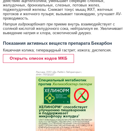
действию ацетилхолина; уменьшает секрецию слюнных,
желудочных, бронхиальных, слезных, потовых желез,
поджелудочной железы. Снижает тонус мышц ЖКТ, желчных
протоков и желчного пузыря; вызывает тахикардию, улучшает AV-
проводимость.
Натрия гидрокарбонат
при приеме внутрь взаимодействует с
соляной кислотой желудочного сока, нейтрализуя ее. Увеличивает
выведение натрия и хлора, осмотический диурез.
Показания активных веществ препарата Бекарбон
Кишечная колика; гиперацидный гастрит; изжога; диспепсия.
Открыть список кодов МКБ
Реклама. ООО «Др. Редди’с Лабораторис»,
ИНН: 770
7321227