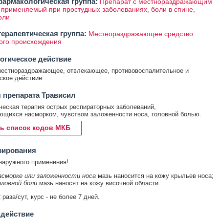
армакологическая группа:
Препарат с местнораздражающим
 применяемый при простудных заболеваниях, боли в спине,
оли
ерапевтическая группа:
Местнораздражающее средство
ого происхождения
огическое действие
местнораздражающее, отвлекающее, противовоспалительное и
ское действие.
 препарата Трависил
еская терапия острых респираторных заболеваний,
щихся насморком, чувством заложенности носа, головной болью.
ь список кодов МКБ
зирования
наружного применения!
асморке или заложенности носа
мазь наносится на кожу крыльев носа;
оловной боли
мазь наносят на кожу височной области.
раза/сут, курс - не более 7 дней.
 действие