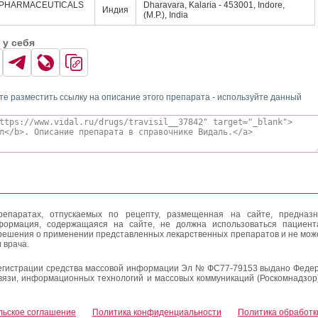
 PHARMACEUTICALS
Dharavara, Kalaria - 453001, Indore,
Индия
(M.P.), India
 у себя
те разместить ссылку на описание этого препарата - используйте данный
епаратах, отпускаемых по рецепту, размещенная на сайте, предназн
формация, содержащаяся на сайте, не должна использоваться пациен
решения о применении представленных лекарственных препаратов и не мож
 врача.
егистрации средства массовой информации Эл № ФС77-79153 выдано Федер
вязи, информационных технологий и массовых коммуникаций (Роскомнадзор
льское соглашение
Политика конфиденциальности
Политика обработк