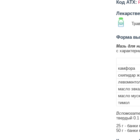
Код ATX:
Лекарств
Тра
Форма вып
Мазь для н
с характерн
камфора
скипидар 
левоменто
масло эвка
масло муск
тимол
Вспомогате
твердый 0.1 
25 г - банки
50 г - банки