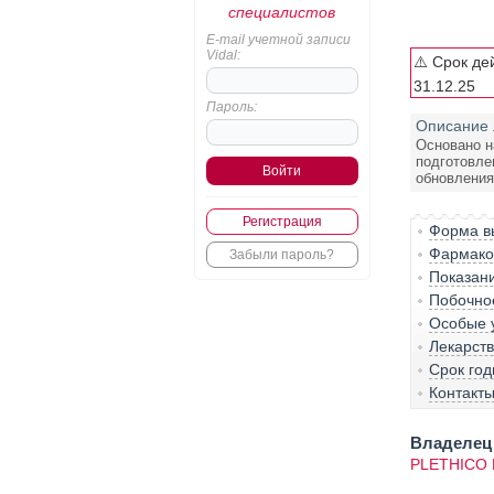
специалистов
E-mail учетной записи
Vidal:
⚠️ Срок де
31.12.25
Пароль:
Описание 
Основано н
подготовле
обновления:
Регистрация
Форма вы
Фармако-
Забыли пароль?
Показан
Побочно
Особые 
Лекарст
Срок год
Контакт
Владелец 
PLETHICO 