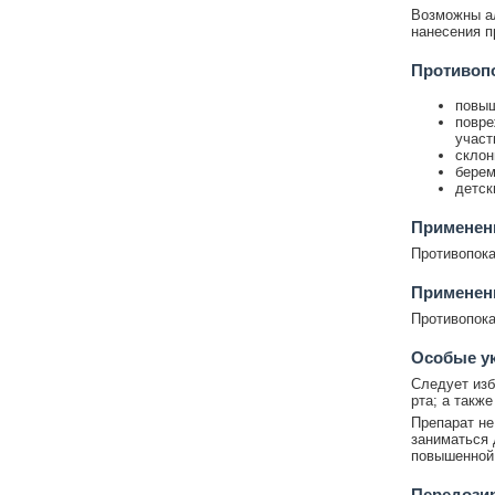
Возможны ал
нанесения п
Противоп
повыш
повре
участ
склон
берем
детск
Применени
Противопока
Применени
Противопока
Особые у
Следует изб
рта; а такж
Препарат не
заниматься 
повышенной 
Передози