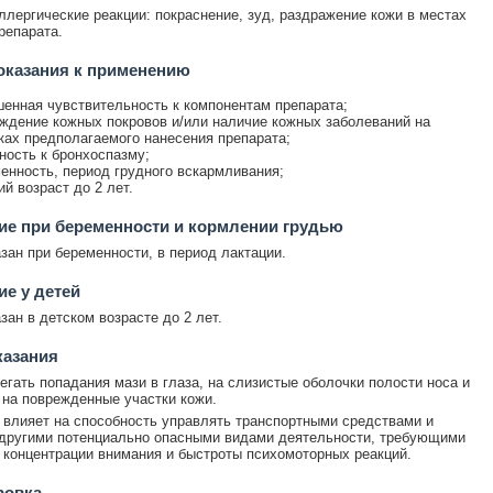
лергические реакции: покраснение, зуд, раздражение кожи в местах
репарата.
оказания к применению
енная чувствительность к компонентам препарата;
ждение кожных покровов и/или наличие кожных заболеваний на
ках предполагаемого нанесения препарата;
ность к бронхоспазму;
енность, период грудного вскармливания;
ий возраст до 2 лет.
е при беременности и кормлении грудью
зан при беременности, в период лактации.
е у детей
зан в детском возрасте до 2 лет.
казания
егать попадания мази в глаза, на слизистые оболочки полости носа и
е на поврежденные участки кожи.
 влияет на способность управлять транспортными средствами и
другими потенциально опасными видами деятельности, требующими
концентрации внимания и быстроты психомоторных реакций.
ровка