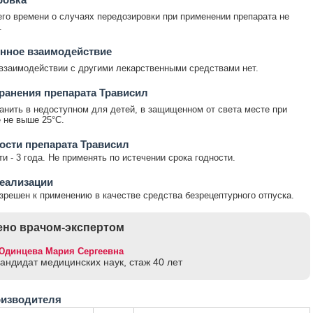
го времени о случаях передозировки при применении препарата не
.
нное взаимодействие
взаимодействии с другими лекарственными средствами нет.
ранения препарата Трависил
анить в недоступном для детей, в защищенном от света месте при
 не выше 25°С.
ости препарата Трависил
и - 3 года. Не применять по истечении срока годности.
еализации
зрешен к применению в качестве средства безрецептурного отпуска.
но врачом-экспертом
Юдинцева Мария Сергеевна
кандидат медицинских наук, стаж 40 лет
оизводителя