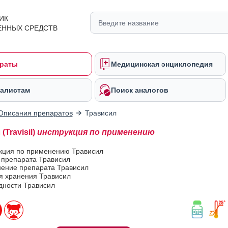
ИК
ЕННЫХ СРЕДСТВ
раты
Медицинская энциклопедия
алистам
Поиск аналогов
Описания препаратов
Трависил
(Travisil)
инструкция по применению
укция по применению Трависил
 препарата Трависил
ение препарата Трависил
я хранения Трависил
дности Трависил