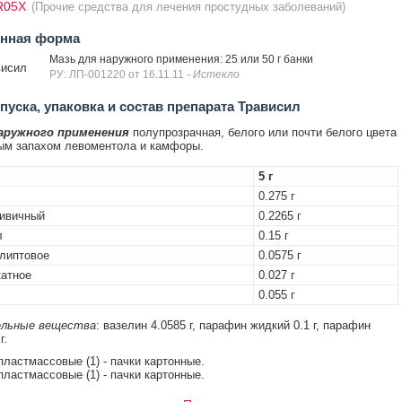
R05X
(Прочие средства для лечения простудных заболеваний)
енная форма
Мазь для наружного применения: 25 или 50 г банки
висил
РУ: ЛП-001220 от 16.11.11
- Истекло
уска, упаковка и состав препарата Трависил
аружного применения
полупрозрачная, белого или почти белого цвета
ым запахом левоментола и камфоры.
5 г
0.275 г
живичный
0.2265 г
л
0.15 г
липтовое
0.0575 г
атное
0.027 г
0.055 г
льные вещества
: вазелин 4.0585 г, парафин жидкий 0.1 г, парафин
г.
 пластмассовые (1) - пачки картонные.
 пластмассовые (1) - пачки картонные.