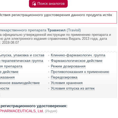
Поиск аналогов
йствия регистрационного удостоверения данного продукта истёк
лекарственного препарата
Трависил
(Travisil)
а официально утвержденной инструкции по применению препарата и
но для электронного издания справочника Видаль 2013 года, дата
 2019.08.07
пуска, упаковка и состав
Клинико-фармакологич. группа
терапевтическая группа
Фармакологическое действие
ия препарата
Режим дозирования
е действие
Противопоказания к применению
указания
Передозировка
венное взаимодействие
Условия хранения
ности
Условия отпуска из аптек
ы
регистрационного удостоверения:
PHARMACEUTICALS, Ltd.
(Индия)