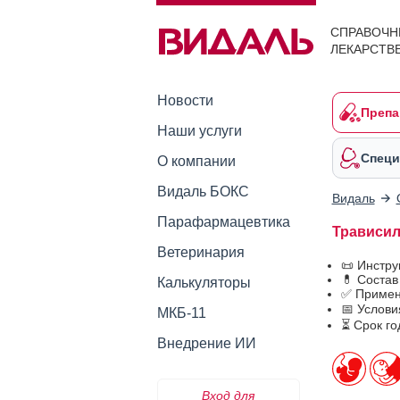
СПРАВОЧН
ЛЕКАРСТВ
Новости
Препа
Наши услуги
Специ
О компании
Видаль БОКС
Видаль
Парафармацевтика
Трависил 
Ветеринария
📜 Инстр
💊 Состав
Калькуляторы
✅ Примен
📅 Услови
МКБ-11
⏳ Срок го
Внедрение ИИ
Вход для