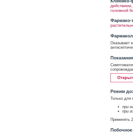
Клинико-ф
действием,
головной б
Фармако-т
растительн
Фармакол
Оказывает 
антисептиче
Показания
Симптоматич
сопровождаю
Открыт
Режим до
Только для 
при н
при г
Применять 2 
Побочное