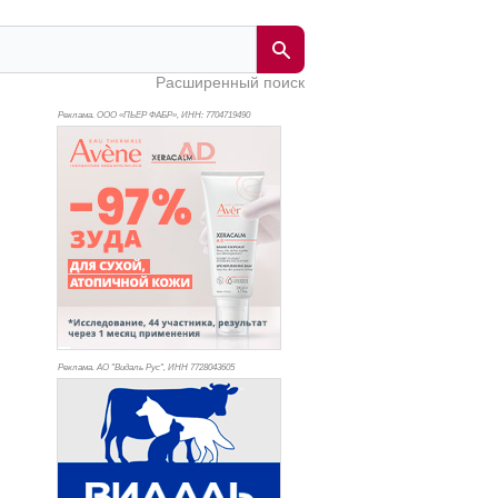
Расширенный поиск
Реклама. ООО «ПЬЕР ФАБР», ИНН: 770
4719490
Реклама. АО "Видаль Рус", ИНН 772
8043605