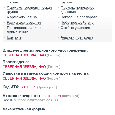
состав
группа
Фармако-терапевтическая
Фармакологическое
группа
действие
Фармакокинетика
Показания препарата
Режим дозирования
Побочное действие
Противопоказания к
Особые указания
применению
Контакты
Аналоги препарата
Владелец регистрационного удостоверения:
СЕВЕРНАЯ ЗВЕЗДА, НАО
(Россия)
Произведено:
СЕВЕРНАЯ ЗВЕЗДА, НАО
(Россия)
Упаковка и выпускающий контроль качества:
СЕВЕРНАЯ ЗВЕЗДА, НАО
(Россия)
Код ATX:
S01EE04
(Травопрост)
Активное вещество:
травопрост
(travoprost)
Rec.INN
зарегистрированное ВОЗ
Лекарственная форма