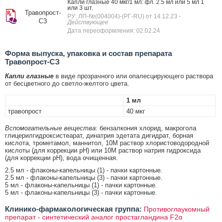
Капли глазные 40 мкг/1 мл: фл. 2.5 мл или 5 мл 1
или 3 шт.
Травопрост-
РУ: ЛП-№(004004)-(РГ-RU) от 14.12.23
-
СЗ
Действующее
Дата переоформления: 02.02.24
Форма выпуска, упаковка и состав препарата
Травопрост-СЗ
Капли глазные
в виде прозрачного или опалесцирующего раствора
от бесцветного до светло-желтого цвета.
1 мл
травопрост
40 мкг
Вспомогательные вещества
: бензалкония хлорид, макрогола
глицерилгидроксистеарат, динатрия эдетата дигидрат, борная
кислота, трометамол, маннитол, 10М раствор хлористоводородной
кислоты (для коррекции pH) или 10М раствор натрия гидроксида
(для коррекции pH), вода очищенная.
2.5 мл - флаконы-капельницы (1) - пачки картонные.
2.5 мл - флаконы-капельницы (3) - пачки картонные.
5 мл - флаконы-капельницы (1) - пачки картонные.
5 мл - флаконы-капельницы (3) - пачки картонные.
Клинико-фармакологическая группа:
Противоглаукомный
препарат - синтетический аналог простагландина F2α