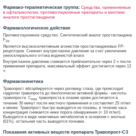
Фармако-терапевтическая группа:
Средства, применяемые
в офтальмологии; противоглаукомные препараты и миотики;
аналоги простагландинов
Фармакологическое действие
Противоглаукомное средство. Синтетический аналог простагландина
F
.
2α
Является высокоселективным агонистом простагландиновых FP-
рецепторов. Снижает внутриглазное давление за счет увеличения
увеосклерального оттока водянистой влаги.
Внутриглазное давление снижается приблизительно через 2 ч после
применения препарата, максимальный эффект достигается через 12
ч.
Фармакокинетика
Травопрост абсорбируется через роговицу глаза, где происходит
гидролиз травопроста до биологически активной формы - кислоты
травопроста. C
травопроста в плазме крови достигается в
max
течение 30 минут после местного применения и составляет 25 пг/мл
и менее. Травопрост быстро выводится из плазмы, в течение часа
концентрация снижается ниже порога обнаружения (< 10 пг/мл).
Выводится в виде неактивных метаболитов в основном с желчью
(61%), остальная часть выводится почками.
Показания активных веществ препарата Травопрост-СЗ