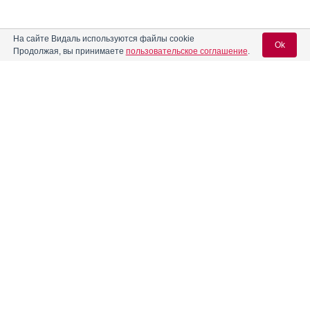
На сайте Видаль используются файлы cookie
Ok
Продолжая, вы принимаете
пользовательское соглашение
.
Содержание
Вход для специалистов
E-mail учетной записи Vidal:
Форма выпуска, упаковка и состав
Клинико-фармакологич. группа
Пароль:
Фармако-терапевтическая группа
Фармакологическое действие
Фармакокинетика
Показания препарата
Регистрация
Забыли пароль?
Режим дозирования