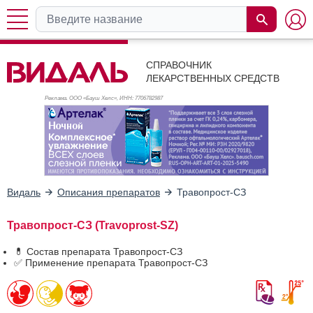
СПРАВОЧНИК
ЛЕКАРСТВЕННЫХ СРЕДСТВ
Реклама. ООО «Бауш Хелс», ИНН: 770
6782987
Видаль
Описания препаратов
Травопрост-СЗ
Травопрост-СЗ (Travoprost-SZ)
💊 Состав препарата Травопрост-СЗ
✅ Применение препарата Травопрост-СЗ