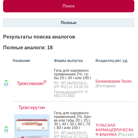
Полные
Результаты поиска аналогов
Полные аналоги: 18
Название
Форма выпуска
Владелец рег. уд.
Гель для на­руж­но­го
при­мене­ния 2%: ту­
бы 20 г, 40 г или 100 г
Балканфарма-Троян
®
Троксевазин
РУ: ЛП-№(002561)-
(Болгария)
(РГ-RU) от 19.06.23
Предыдущий РУ: П
N012713/02
Троксерутин
Гель для на­руж­но­го
при­мене­ния 2%: бан­
ки или ту­бы 20 г, 25 г,
30 г, 40 г, 50 г, 60 г, 70
ТУЛЬСКАЯ
г, 80 г или 100 г
ФАРМАЦЕВТИЧЕСКА
РУ: ЛП-№(003922)-
(Россия)
Я ФАБРИКА
(РГ-RU) от 07.12.23