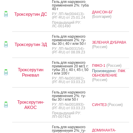
Гель для на­руж­но­го
при­мене­ния 2%: ту­ба
40 г
ДАНСОН-БГ
Троксерутин ДС
РУ: ЛП-№(004413)-
(Болгария)
(РГ-RU) от 25.01.24
Предыдущий РУ:
ЛС-001490
Гель для на­руж­но­го
при­мене­ния 2%: ту­
ЗЕЛЕНАЯ ДУБРАВА
бы 30 г, 40 г или 50 г
Троксерутин ЗД
(Россия)
РУ: ЛП-№(003154)-
(РГ-RU) от 08.09.23
Гель для на­руж­но­го
(Россия)
ПФКО-1
при­мене­ния 20 мг/1 г:
Троксерутин
ту­бы 35 г, 40 г, 45 г, 50
Произведено:
ПФК
г или 100 г
Реневал
ОБНОВЛЕНИЕ
РУ: ЛП-№(001881)-
(Россия)
(РГ-RU) от 03.03.23
Гель для на­руж­но­го
при­мене­ния 2%: ту­
бы 30 г или 50 г
Троксерутин-
РУ: ЛП-№(001893)-
(Россия)
СИНТЕЗ
АКОС
(РГ-RU) от 03.03.23
Предыдущий РУ:
ЛП-007424
Гель для на­руж­но­го
ДОМИНАНТА-
при­мене­ния 2%: ту­