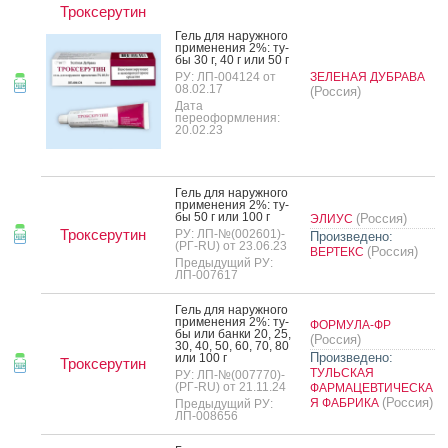
Троксерутин
Гель для на­руж­но­го
при­мене­ния 2%: ту­
бы 30 г, 40 г или 50 г
РУ: ЛП-004124 от
ЗЕЛЕНАЯ ДУБРАВА
08.02.17
(Россия)
Дата
переоформления:
20.02.23
Гель для на­руж­но­го
при­мене­ния 2%: ту­
бы 50 г или 100 г
(Россия)
ЭЛИУС
Троксерутин
РУ: ЛП-№(002601)-
Произведено:
(РГ-RU) от 23.06.23
(Россия)
ВЕРТЕКС
Предыдущий РУ:
ЛП-007617
Гель для на­руж­но­го
при­мене­ния 2%: ту­
ФОРМУЛА-ФР
бы или бан­ки 20, 25,
(Россия)
30, 40, 50, 60, 70, 80
Произведено:
или 100 г
Троксерутин
ТУЛЬСКАЯ
РУ: ЛП-№(007770)-
(РГ-RU) от 21.11.24
ФАРМАЦЕВТИЧЕСКА
(Россия)
Я ФАБРИКА
Предыдущий РУ:
ЛП-008656