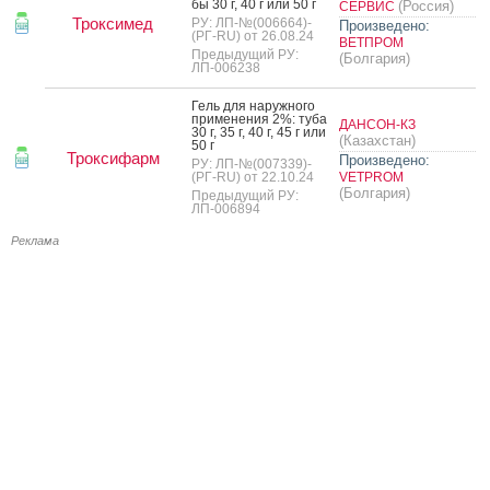
бы 30 г, 40 г или 50 г
(Россия)
СЕРВИС
Троксимед
РУ: ЛП-№(006664)-
Произведено:
(РГ-RU) от 26.08.24
ВЕТПРОМ
Предыдущий РУ:
(Болгария)
ЛП-006238
Гель для на­руж­но­го
при­мене­ния 2%: ту­ба
ДАНСОН-КЗ
30 г, 35 г, 40 г, 45 г или
(Казахстан)
50 г
Троксифарм
Произведено:
РУ: ЛП-№(007339)-
(РГ-RU) от 22.10.24
VETPROM
(Болгария)
Предыдущий РУ:
ЛП-006894
Реклама