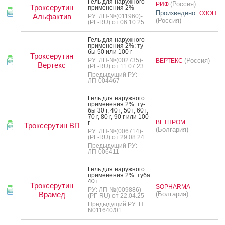
Гель для на­руж­но­го
(Россия)
РИФ
Троксерутин
при­мене­ния 2%
Произведено:
ОЗОН
Альфактив
РУ: ЛП-№(011960)-
(Россия)
(РГ-RU) от 06.10.25
Гель для на­руж­но­го
при­мене­ния 2%: ту­
бы 50 или 100 г
Троксерутин
РУ: ЛП-№(002735)-
(Россия)
ВЕРТЕКС
Вертекс
(РГ-RU) от 11.07.23
Предыдущий РУ:
ЛП-004467
Гель для на­руж­но­го
при­мене­ния 2%: ту­
бы 30 г, 40 г, 50 г, 60 г,
70 г, 80 г, 90 г или 100
ВЕТПРОМ
г
Троксерутин ВП
(Болгария)
РУ: ЛП-№(006714)-
(РГ-RU) от 29.08.24
Предыдущий РУ:
ЛП-006411
Гель для на­руж­но­го
при­мене­ния 2%: ту­ба
40 г
Троксерутин
SOPHARMA
РУ: ЛП-№(009886)-
Врамед
(Болгария)
(РГ-RU) от 22.04.25
Предыдущий РУ: П
N011640/01