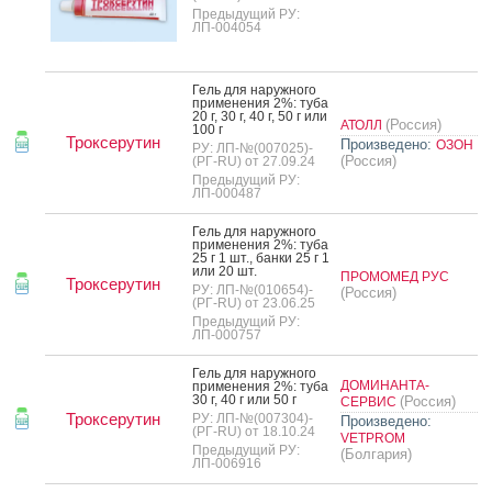
Предыдущий РУ:
ЛП-004054
Гель для на­руж­но­го
при­мене­ния 2%: ту­ба
20 г, 30 г, 40 г, 50 г или
(Россия)
АТОЛЛ
100 г
Троксерутин
Произведено:
ОЗОН
РУ: ЛП-№(007025)-
(Россия)
(РГ-RU) от 27.09.24
Предыдущий РУ:
ЛП-000487
Гель для на­руж­но­го
при­мене­ния 2%: ту­ба
25 г 1 шт., бан­ки 25 г 1
или 20 шт.
ПРОМОМЕД РУС
Троксерутин
РУ: ЛП-№(010654)-
(Россия)
(РГ-RU) от 23.06.25
Предыдущий РУ:
ЛП-000757
Гель для на­руж­но­го
ДОМИНАНТА-
при­мене­ния 2%: ту­ба
30 г, 40 г или 50 г
(Россия)
СЕРВИС
Троксерутин
РУ: ЛП-№(007304)-
Произведено:
(РГ-RU) от 18.10.24
VETPROM
Предыдущий РУ:
(Болгария)
ЛП-006916