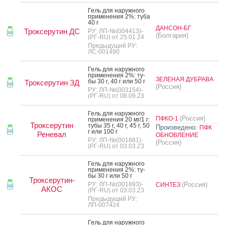
Гель для на­руж­но­го
при­мене­ния 2%: ту­ба
40 г
ДАНСОН-БГ
Троксерутин ДС
РУ: ЛП-№(004413)-
(Болгария)
(РГ-RU) от 25.01.24
Предыдущий РУ:
ЛС-001490
Гель для на­руж­но­го
при­мене­ния 2%: ту­
ЗЕЛЕНАЯ ДУБРАВА
бы 30 г, 40 г или 50 г
Троксерутин ЗД
(Россия)
РУ: ЛП-№(003154)-
(РГ-RU) от 08.09.23
Гель для на­руж­но­го
(Россия)
ПФКО-1
при­мене­ния 20 мг/1 г:
Троксерутин
ту­бы 35 г, 40 г, 45 г, 50
Произведено:
ПФК
г или 100 г
Реневал
ОБНОВЛЕНИЕ
РУ: ЛП-№(001881)-
(Россия)
(РГ-RU) от 03.03.23
Гель для на­руж­но­го
при­мене­ния 2%: ту­
бы 30 г или 50 г
Троксерутин-
РУ: ЛП-№(001893)-
(Россия)
СИНТЕЗ
АКОС
(РГ-RU) от 03.03.23
Предыдущий РУ:
ЛП-007424
Гель для на­руж­но­го