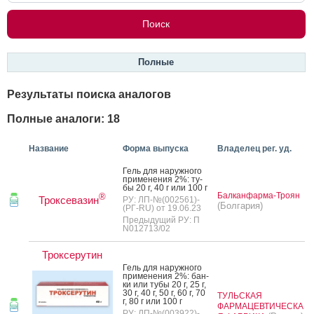
Полные
Результаты поиска аналогов
Полные аналоги: 18
Название
Форма выпуска
Владелец рег. уд.
Гель для на­руж­но­го
при­мене­ния 2%: ту­
бы 20 г, 40 г или 100 г
Балканфарма-Троян
®
Троксевазин
РУ: ЛП-№(002561)-
(Болгария)
(РГ-RU) от 19.06.23
Предыдущий РУ: П
N012713/02
Троксерутин
Гель для на­руж­но­го
при­мене­ния 2%: бан­
ки или ту­бы 20 г, 25 г,
30 г, 40 г, 50 г, 60 г, 70
ТУЛЬСКАЯ
г, 80 г или 100 г
ФАРМАЦЕВТИЧЕСКА
РУ: ЛП-№(003922)-