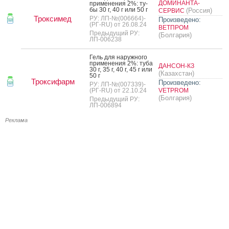
ДОМИНАНТА-
при­мене­ния 2%: ту­
бы 30 г, 40 г или 50 г
(Россия)
СЕРВИС
Троксимед
РУ: ЛП-№(006664)-
Произведено:
(РГ-RU) от 26.08.24
ВЕТПРОМ
Предыдущий РУ:
(Болгария)
ЛП-006238
Гель для на­руж­но­го
при­мене­ния 2%: ту­ба
ДАНСОН-КЗ
30 г, 35 г, 40 г, 45 г или
(Казахстан)
50 г
Троксифарм
Произведено:
РУ: ЛП-№(007339)-
(РГ-RU) от 22.10.24
VETPROM
(Болгария)
Предыдущий РУ:
ЛП-006894
Реклама