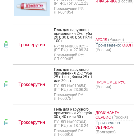
(Россия)
Я ФАБРИКА
(РГ-RU) от 07.12.23
Предыдущий РУ:
ЛП-004054
Гель для на­руж­но­го
при­мене­ния 2%: ту­ба
20 г, 30 г, 40 г, 50 г или
(Россия)
АТОЛЛ
100 г
Троксерутин
Произведено:
ОЗОН
РУ: ЛП-№(007025)-
(Россия)
(РГ-RU) от 27.09.24
Предыдущий РУ:
ЛП-000487
Гель для на­руж­но­го
при­мене­ния 2%: ту­ба
25 г 1 шт., бан­ки 25 г 1
или 20 шт.
ПРОМОМЕД РУС
Троксерутин
РУ: ЛП-№(010654)-
(Россия)
(РГ-RU) от 23.06.25
Предыдущий РУ:
ЛП-000757
Гель для на­руж­но­го
ДОМИНАНТА-
при­мене­ния 2%: ту­ба
30 г, 40 г или 50 г
(Россия)
СЕРВИС
Троксерутин
РУ: ЛП-№(007304)-
Произведено:
(РГ-RU) от 18.10.24
VETPROM
Предыдущий РУ:
(Болгария)
ЛП-006916