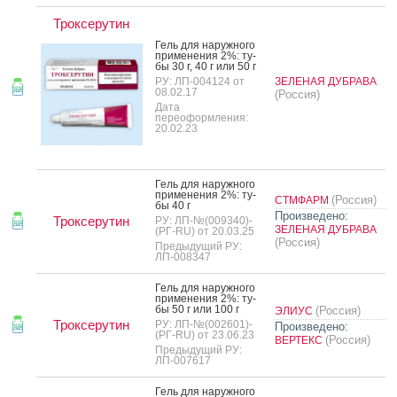
Троксерутин
Гель для на­руж­но­го
при­мене­ния 2%: ту­
бы 30 г, 40 г или 50 г
РУ: ЛП-004124 от
ЗЕЛЕНАЯ ДУБРАВА
08.02.17
(Россия)
Дата
переоформления:
20.02.23
Гель для на­руж­но­го
при­мене­ния 2%: ту­
(Россия)
СТМФАРМ
бы 40 г
Произведено:
Троксерутин
РУ: ЛП-№(009340)-
ЗЕЛЕНАЯ ДУБРАВА
(РГ-RU) от 20.03.25
(Россия)
Предыдущий РУ:
ЛП-008347
Гель для на­руж­но­го
при­мене­ния 2%: ту­
бы 50 г или 100 г
(Россия)
ЭЛИУС
Троксерутин
РУ: ЛП-№(002601)-
Произведено:
(РГ-RU) от 23.06.23
(Россия)
ВЕРТЕКС
Предыдущий РУ:
ЛП-007617
Гель для на­руж­но­го