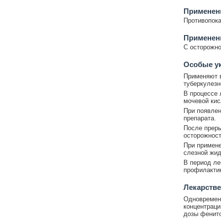
Применени
Противопока
Применен
С осторожно
Особые у
Применяют в
туберкулезн
В процессе 
мочевой кис
При появлен
препарата.
После преры
осторожност
При примене
слезной жид
В период ле
профилактик
Лекарстве
Одновременн
концентраци
дозы фенито