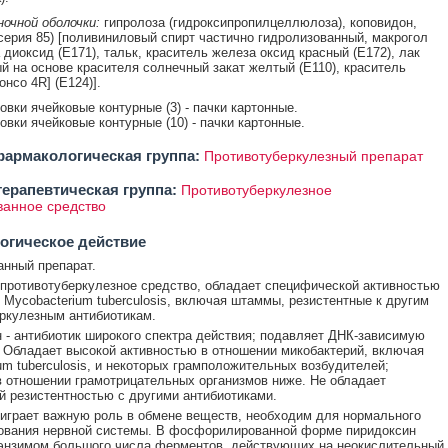
очной оболочки:
гипролоза (гидроксипропилцеллюлоза), коповидон,
(серия 85) [поливиниловый спирт частично гидролизованный, макрогол
 диоксид (E171), тальк, краситель железа оксид красный (E172), лак
 на основе красителя солнечный закат желтый (E110), краситель
нсо 4R] (E124)].
ковки ячейковые контурные (3) - пачки картонные.
ковки ячейковые контурные (10) - пачки картонные.
армакологическая группа:
Противотуберкулезный препарат
ерапевтическая группа:
Противотуберкулезное
анное средство
огическое действие
нный препарат.
 противотуберкулезное средство, обладает специфической активностью
 Mycobacterium tuberculosis, включая штаммы, резистентные к другим
ркулезным антибиотикам.
- антибиотик широкого спектра действия; подавляет ДНК-зависимую
 Обладает высокой активностью в отношении микобактерий, включая
um tuberculosis, и некоторых грамположительных возбудителей;
в отношении грамотрицательных организмов ниже. Не обладает
й резистентностью с другими антибиотиками.
играет важную роль в обмене веществ, необходим для нормального
ования нервной системы. В фосфорилированной форме пиридоксин
энзимом большого числа ферментов, действующих на неокислительный