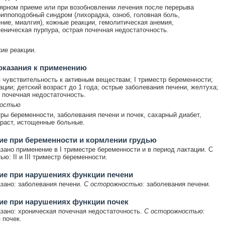
ярном приеме или при возобновлении лечения после перерыва
иппоподобный синдром (лихорадка, озноб, головная боль,
ние, миалгия), кожные реакции, гемолитическая анемия,
еническая пурпура, острая почечная недостаточность.
ие реакции.
оказания к применению
чувствительность к активным веществам; I триместр беременности;
ации; детский возраст до 1 года; острые заболевания печени, желтуха;
 почечная недостаточность.
ностью
стры беременности, заболевания печени и почек, сахарный диабет,
раст, истощенные больные.
е при беременности и кормлении грудью
зано применение в I триместре беременности и в период лактации. С
ю: II и III триместр беременности.
ие при нарушениях функции печени
зано: заболевания печени.
С осторожностью:
заболевания печени.
ие при нарушениях функции почек
зано: хроническая почечная недостаточность.
С осторожностью:
 почек.