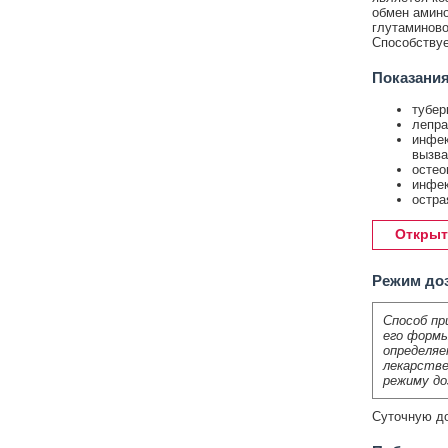
обмен амино
глутаминово
Способствуе
Показания
тубер
лепра
инфек
вызва
остео
инфек
остра
Открыт
Режим до
Способ пр
его формы
определяе
лекарстве
режиму до
Суточную до