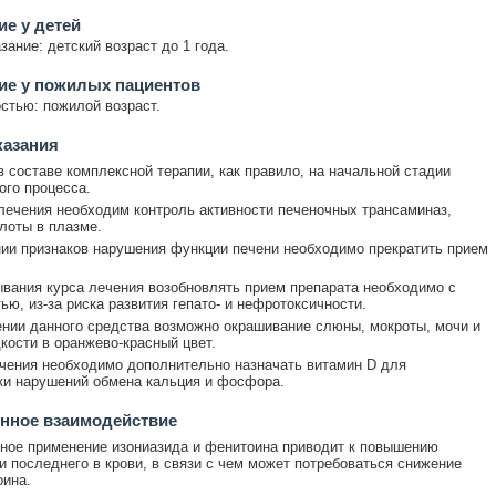
е у детей
зание: детский возраст до 1 года.
ие у пожилых пациентов
стью: пожилой возраст.
казания
 составе комплексной терапии, как правило, на начальной стадии
ого процесса.
лечения необходим контроль активности печеночных трансаминаз,
лоты в плазме.
ии признаков нарушения функции печени необходимо прекратить прием
вания курса лечения возобновлять прием препарата необходимо с
ью, из-за риска развития гепато- и нефротоксичности.
нии данного средства возможно окрашивание слюны, мокроты, мочи и
кости в оранжево-красный цвет.
чения необходимо дополнительно назначать витамин D для
и нарушений обмена кальция и фосфора.
нное взаимодействие
ое применение изониазида и фенитоина приводит к повышению
и последнего в крови, в связи с чем может потребоваться снижение
ина.