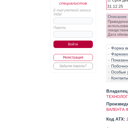
⚠️ Срок де
специалистов
31.12.25
E-mail учетной записи
Vidal:
Описание 
Приведенна
использова
Пароль:
лекарствен
Дата обнов
Форма вы
Фармако-
Регистрация
Показан
Побочно
Забыли пароль?
Особые 
Контакт
Владелец 
ТЕХНОЛОГ
Произвед
ВАЛЕНТА 
Код ATX: