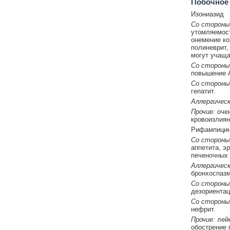
Побочное
Изониазид
Со стороны
утомляемост
онемение ко
полиневрит,
могут учаща
Со стороны
повышение 
Со стороны
гепатит.
Аллергическ
Прочие:
очен
кровоизлиян
Рифампици
Со стороны
аппетита, э
печеночных 
Аллергическ
бронхоспазм
Со стороны
дезориентац
Со стороны
нефрит.
Прочие:
лейк
обострение 