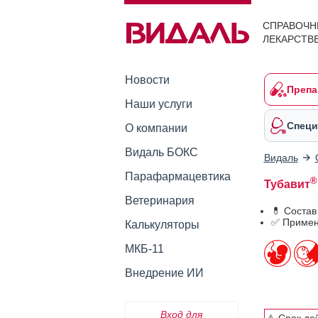
СПРАВОЧН
ЛЕКАРСТВ
Новости
Препа
Наши услуги
Специ
О компании
Видаль БОКС
Видаль
Парафармацевтика
®
Тубавит
Ветеринария
💊 Состав
✅ Примен
Калькуляторы
МКБ-11
Внедрение ИИ
Вход для