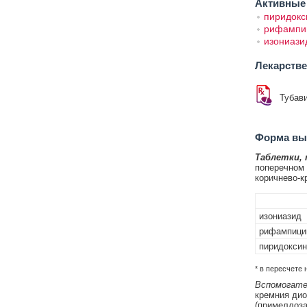
Активные
пиридокс
рифампи
изониази
Лекарств
Тубав
Форма вып
Таблетки,
поперечном 
коричнево-к
изониазид
рифампици
пиридоксин
* в пересчете 
Вспомогате
кремния дио
(примеллоза