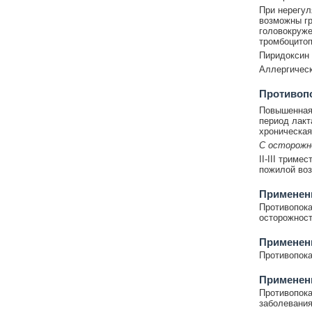
При нерегул
возможны гр
головокруже
тромбоцитоп
Пиридоксин
Аллергическ
Противоп
Повышенная 
период лакт
хроническая
С осторож
II-III триме
пожилой воз
Применени
Противопока
осторожность
Применен
Противопока
Применен
Противопока
заболевания