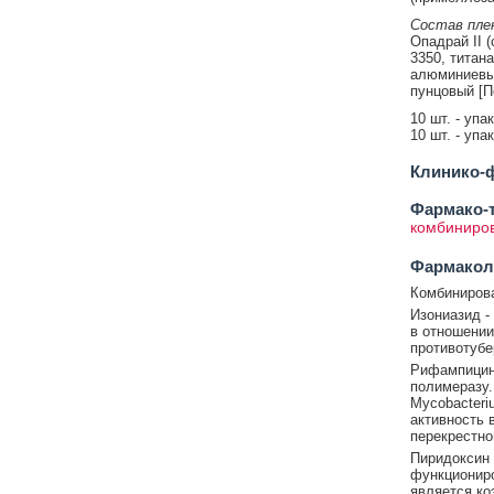
Состав плен
Опадрай II 
3350, титана
алюминиевый
пунцовый [По
10 шт. - упа
10 шт. - упа
Клинико-ф
Фармако-т
комбиниров
Фармакол
Комбинирова
Изониазид -
в отношении
противотубе
Рифампицин 
полимеразу.
Mycobacteri
активность 
перекрестно
Пиридоксин 
функционир
является ко