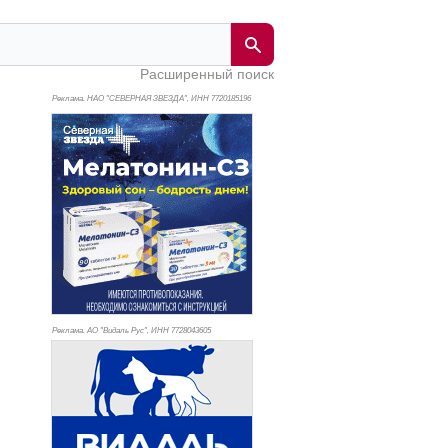
Расширенный поиск
Реклама. НАО "СЕВЕРНАЯ ЗВЕЗДА", ИНН 772
0185196
Реклама. АО "Видаль Рус", ИНН 772
8043605