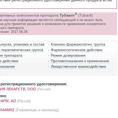
йствия регистрационного удостоверения данного продукта истёк
®
активных компонентов препарата
Тубавит
(Tubavit)
я научная информация является обобщающей и не может быть
на для принятия решения о возможности применения конкретного
ного препарата.
ления: 2017.06.05
пуска, упаковка и состав
Клинико-фармакологич. группа
терапевтическая группа
Фармакологическое действие
ия препарата
Режим дозирования
е действие
Противопоказания к применению
указания
Лекарственное взаимодействие
ы
регистрационного удостоверения:
ИЯ ЛЕКАРСТВ, ООО
(Россия)
ено:
ФАРМ, АО
(Россия)
J04AM02
(Рифампицин и изониазид)