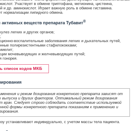
кислот. Участвует в обмене триптофана, метионина, цистеина,
й и др. аминокислот. Играет важную роль в обмене гистамина.
т нормализации липидного обмена.
®
 активных веществ препарата Тубавит
кулез легких и других органов;
;
ционно-воспалительные заболевания легких и дыхательных путей,
нные полирезистентными стафилококками;
миелит;
ции мочевыводящих и желчевыводящих путей;
я гонорея.
ь список кодов МКБ
зирования
именения и режим дозирования конкретного препарата зависят от
 выпуска и других факторов. Оптимальный режим дозирования
т врач. Следует строго соблюдать соответствие используемой
нной формы конкретного препарата показаниям к применению и
зирования.
зу устанавливают индивидуально, с учетом массы тела пациента.