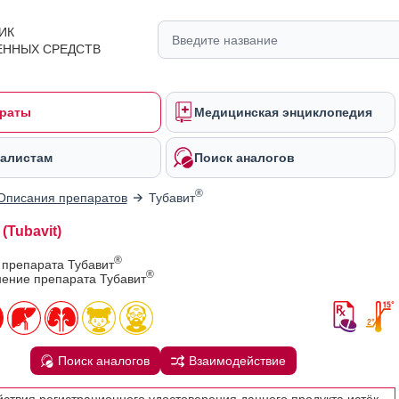
ИК
ЕННЫХ СРЕДСТВ
раты
Медицинская энциклопедия
алистам
Поиск аналогов
®
Описания препаратов
Тубавит
(Tubavit)
®
 препарата Тубавит
®
ение препарата Тубавит
Поиск аналогов
Взаимодействие