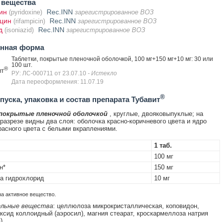
 вещества
ин
Rec.INN
(pyridoxine)
зарегистрированное ВОЗ
цин
Rec.INN
(rifampicin)
зарегистрированное ВОЗ
д
Rec.INN
(isoniazid)
зарегистрированное ВОЗ
енная форма
Таблетки, покрытые пленочной оболочкой, 100 мг+150 мг+10 мг: 30 или
100 шт.
®
ит
РУ: ЛС-000711 от 23.07.10
- Истекло
Дата переоформления: 11.07.19
®
уска, упаковка и состав препарата Тубавит
 покрытые пленочной оболочкой
, круглые, двояковыпуклые; на
разрезе видны два слоя: оболочка красно-коричневого цвета и ядро
расного цвета с белыми вкраплениями.
1 таб.
100 мг
н*
150 мг
а гидрохлорид
10 мг
на активное вещество.
льные вещества
: целлюлоза микрокристаллическая, коповидон,
ксид коллоидный (аэросил), магния стеарат, кроскармеллоза натрия
).