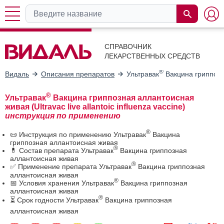
СПРАВОЧНИК
ЛЕКАРСТВЕННЫХ СРЕДСТВ
®
Видаль
Описания препаратов
Ультравак
Вакцина гриппозн
®
Ультравак
Вакцина гриппозная аллантоисная
живая (Ultravac live allantoic influenza vaccine)
инструкция по применению
®
📜 Инструкция по применению Ультравак
Вакцина
гриппозная аллантоисная живая
®
💊 Состав препарата Ультравак
Вакцина гриппозная
аллантоисная живая
®
✅ Применение препарата Ультравак
Вакцина гриппозная
аллантоисная живая
®
📅 Условия хранения Ультравак
Вакцина гриппозная
аллантоисная живая
®
⏳ Срок годности Ультравак
Вакцина гриппозная
аллантоисная живая