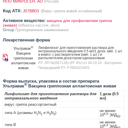
НПО МИКРОГЕН, AO
(Россия)
Код ATX:
J07BB03
(Вирус гриппа живой ослабленный)
Активное вещество:
вакцина для профилактики гриппа
(живая)
(influenza vaccine, alive)
Group
Группировочное наименование
Лекарственная форма
®
Лиофилизат для приготовления раствора для
Ультравак
интраназального введения 0.5 мл/1 доза: амп. 1 шт.
Вакцина
в компл. с растворителем (амп. 1 шт.) и
гриппозная
распылителем-дозатором одноразовым
аллантоисная
РУ: ЛП-№(007128)-(РГ-RU) от 04.10.24
- Бессрочно
живая
Предыдущий РУ: Р N003224/01
Форма выпуска, упаковка и состав препарата
®
Ультравак
Вакцина гриппозная аллантоисная живая
Лиофилизат для приготовления раствора для
1 доза (0.5
интраназального введения
мл)
вирус гриппа реассортантный
не менее
типа А (штаммы H
N
и H
N
)
6.9
1
1
3
2
10
ЭИД
50
не менее
типа В
6.4
10
ЭИД
50