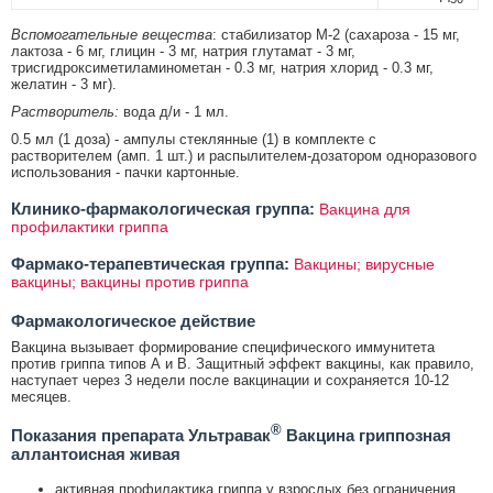
Вспомогательные вещества
: стабилизатор М-2 (сахароза - 15 мг,
лактоза - 6 мг, глицин - 3 мг, натрия глутамат - 3 мг,
трисгидроксиметиламинометан - 0.3 мг, натрия хлорид - 0.3 мг,
желатин - 3 мг).
Растворитель:
вода д/и - 1 мл.
0.5 мл (1 доза) - ампулы стеклянные (1) в комплекте с
растворителем (амп. 1 шт.) и распылителем-дозатором одноразового
использования - пачки картонные.
Клинико-фармакологическая группа:
Вакцина для
профилактики гриппа
Фармако-терапевтическая группа:
Вакцины; вирусные
вакцины; вакцины против гриппа
Фармакологическое действие
Вакцина вызывает формирование специфического иммунитета
против гриппа типов А и В. Защитный эффект вакцины, как правило,
наступает через 3 недели после вакцинации и сохраняется 10-12
месяцев.
®
Показания препарата Ультравак
Вакцина гриппозная
аллантоисная живая
активная профилактика гриппа у взрослых без ограничения