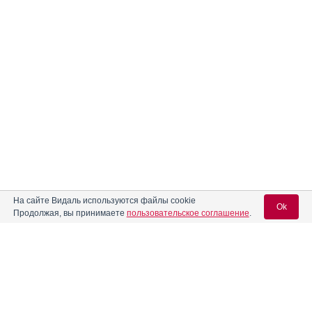
На сайте Видаль используются файлы cookie
Ok
Продолжая, вы принимаете
пользовательское соглашение
.
Содержание
Вход для специалистов
E-mail учетной записи Vidal:
Форма выпуска, упаковка и состав