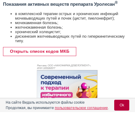
®
Показания активных веществ препарата Уролесан
в комплексной терапии острых и хронических инфекций
мочевыводящих путей и почек (цистит, пиелонефрит);
мочекаменная болезнь;
желчнокаменная болезнь;
хронический холецистит;
дискинезия желчевыводящих путей по гиперкинетическому
типу.
Открыть список кодов МКБ
Реклама. ООО «НАНОФАРМА ДЕВЕЛОПМЕНТ»,
ИНН 165
5283577
На сайте Видаль используются файлы cookie
Ok
Продолжая, вы принимаете
пользовательское соглашение
.
Содержание
Вход для специалистов