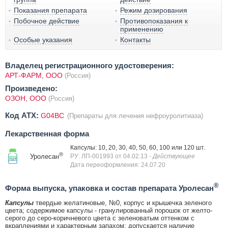
Показания препарата
Режим дозирования
Побочное действие
Противопоказания к
применению
Особые указания
Контакты
Владелец регистрационного удостоверения:
АРТ-ФАРМ, ООО
(Россия)
Произведено:
ОЗОН, ООО
(Россия)
Код ATX:
G04BC
(Препараты для лечения нефроуролитиаза)
Лекарственная форма
Капсулы: 10, 20, 30, 40, 50, 60, 100 или 120 шт.
®
Уролесан
РУ: ЛП-001993 от 04.02.13
- Действующее
Дата переоформления: 24.07.20
®
Форма выпуска, упаковка и состав препарата Уролесан
Капсулы
твердые желатиновые, №0, корпус и крышечка зеленого
цвета; содержимое капсулы - гранулированный порошок от желто-
серого до серо-коричневого цвета с зеленоватым оттенком с
вкраплениями и характерным запахом; допускается наличие