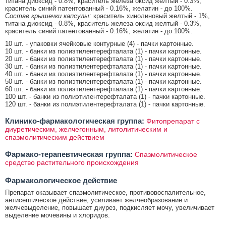
титана диоксид - 0.8%, краситель железа оксид желтый - 0.3%,
краситель синий патентованный - 0.16%, желатин - до 100%.
Состав крышечки капсулы:
краситель хинолиновый желтый - 1%,
титана диоксид - 0.8%, краситель железа оксид желтый - 0.3%,
краситель синий патентованный - 0.16%, желатин - до 100%.
10 шт. - упаковки ячейковые контурные (4) - пачки картонные.
10 шт. - банки из полиэтилентерефталата (1) - пачки картонные.
20 шт. - банки из полиэтилентерефталата (1) - пачки картонные.
30 шт. - банки из полиэтилентерефталата (1) - пачки картонные.
40 шт. - банки из полиэтилентерефталата (1) - пачки картонные.
50 шт. - банки из полиэтилентерефталата (1) - пачки картонные.
60 шт. - банки из полиэтилентерефталата (1) - пачки картонные.
100 шт. - банки из полиэтилентерефталата (1) - пачки картонные.
120 шт. - банки из полиэтилентерефталата (1) - пачки картонные.
Клинико-фармакологическая группа:
Фитопрепарат с
диуретическим, желчегонным, литолитическим и
спазмолитическим действием
Фармако-терапевтическая группа:
Спазмолитическое
средство растительного происхождения
Фармакологическое действие
Препарат оказывает спазмолитическое, противовоспалительное,
антисептическое действие, усиливает желчеобразование и
желчевыделение, повышает диурез, подкисляет мочу, увеличивает
выделение мочевины и хлоридов.