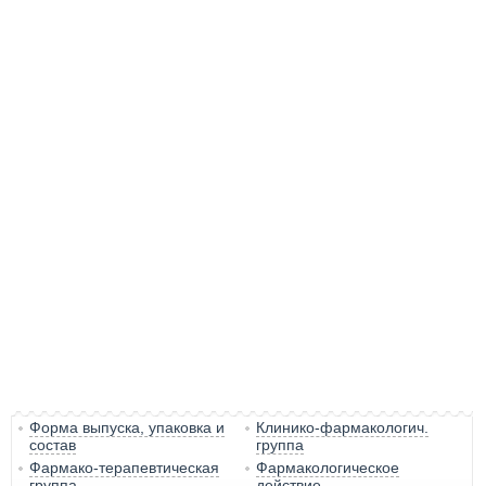
Форма выпуска, упаковка и
Клинико-фармакологич.
состав
группа
Фармако-терапевтическая
Фармакологическое
группа
действие