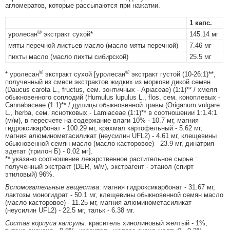
агломератов, которые рассыпаются при нажатии.
1 капс.
®
уролесан
экстракт сухой*
145.14 мг
мяты перечной листьев масло (масло мяты перечной)
7.46 мг
пихты масло (масло пихты сибирской)
25.5 мг
®
®
* уролесан
экстракт сухой [уролесан
экстракт густой (10-26:1)**,
полученный из смеси экстрактов жидких из моркови дикой семян
(Daucus carota L., fructus, сем. зонтичных - Apiaceae) (1:1)** / хмеля
обыкновенного соплодий (Humulus lupulus L., flos, сем. коноплевых -
Cannabaceae (1:1)** / душицы обыкновенной травы (Origanum vulgare
L., herba, сем. яснотковых - Lamiaceae (1:1)** в соотношении 1:1.4:1
(м/м), в пересчете на содержание влаги 10% - 10.7 мг, магния
гидроксикарбонат - 100.29 мг, крахмал картофельный - 5.62 мг,
магния алюминометасиликат (неусилин UFL2) - 4.61 мг, клещевины
обыкновенной семян масло (масло касторовое) - 23.9 мг, динатрия
эдетат (трилон Б) - 0.02 мг].
** указано соотношение лекарственное растительное сырье :
полученный экстракт (DER, м/м), экстрагент - этанол (спирт
этиловый) 96%.
Вспомогательные вещества
: магния гидроксикарбонат - 31.67 мг,
лактозы моногидрат - 50.1 мг, клещевины обыкновенной семян масло
(масло касторовое) - 11.25 мг, магния алюминометасиликат
(неусилин UFL2) - 22.5 мг, тальк - 6.38 мг.
Состав корпуса капсулы:
краситель хинолиновый желтый - 1%,