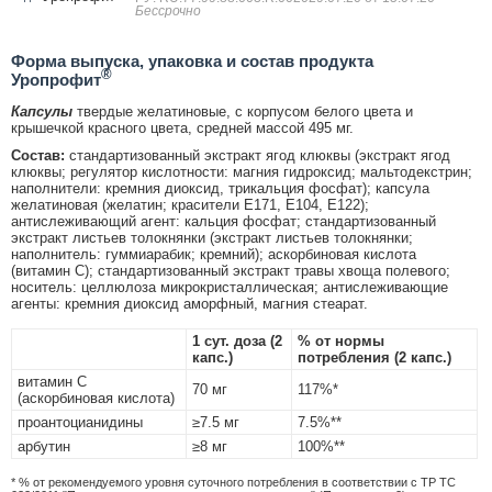
Бессрочно
Форма выпуска, упаковка и состав продукта
®
Уропрофит
Капсулы
твердые желатиновые, с корпусом белого цвета и
крышечкой красного цвета, средней массой 495 мг.
Состав:
стандартизованный экстракт ягод клюквы (экстракт ягод
клюквы; регулятор кислотности: магния гидроксид; мальтодекстрин;
наполнители: кремния диоксид, трикальция фосфат); капсула
желатиновая (желатин; красители E171, E104, E122);
антислеживающий агент: кальция фосфат; стандартизованный
экстракт листьев толокнянки (экстракт листьев толокнянки;
наполнитель: гуммиарабик; кремний); аскорбиновая кислота
(витамин C); стандартизованный экстракт травы хвоща полевого;
носитель: целлюлоза микрокристаллическая; антислеживающие
агенты: кремния диоксид аморфный, магния стеарат.
1 сут. доза (2
% от нормы
капс.)
потребления (2 капс.)
витамин C
70 мг
117%*
(аскорбиновая кислота)
проантоцианидины
≥7.5 мг
7.5%**
арбутин
≥8 мг
100%**
* % от рекомендуемого уровня суточного потребления в соответствии с ТР ТС