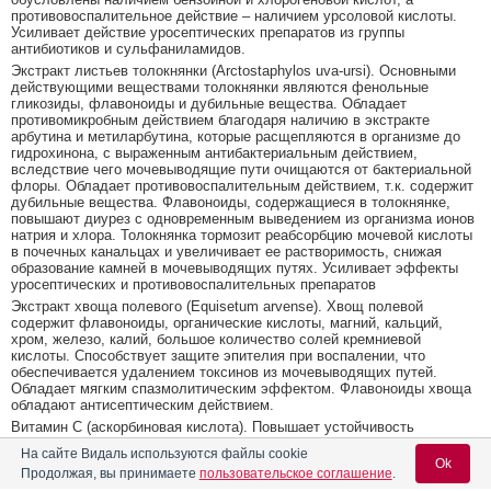
противовоспалительное действие – наличием урсоловой кислоты.
Усиливает действие уросептических препаратов из группы
антибиотиков и сульфаниламидов.
Экстракт листьев толокнянки (Arctostaphylos uva-ursi). Основными
действующими веществами толокнянки являются фенольные
гликозиды, флавоноиды и дубильные вещества. Обладает
противомикробным действием благодаря наличию в экстракте
арбутина и метиларбутина, которые расщепляются в организме до
гидрохинона, с выраженным антибактериальным действием,
вследствие чего мочевыводящие пути очищаются от бактериальной
флоры. Обладает противовоспалительным действием, т.к. содержит
дубильные вещества. Флавоноиды, содержащиеся в толокнянке,
повышают диурез с одновременным выведением из организма ионов
натрия и хлора. Толокнянка тормозит реабсорбцию мочевой кислоты
в почечных канальцах и увеличивает ее растворимость, снижая
образование камней в мочевыводящих путях. Усиливает эффекты
уросептических и противовоспалительных препаратов
Экстракт хвоща полевого (Equisetum arvense). Хвощ полевой
содержит флавоноиды, органические кислоты, магний, кальций,
хром, железо, калий, большое количество солей кремниевой
кислоты. Способствует защите эпителия при воспалении, что
обеспечивается удалением токсинов из мочевыводящих путей.
Обладает мягким спазмолитическим эффектом. Флавоноиды хвоща
обладают антисептическим действием.
Витамин С (аскорбиновая кислота). Повышает устойчивость
организма к инфекциям. Снижает выраженность воспалительных
На сайте Видаль используются файлы cookie
реакций.
Ok
Продолжая, вы принимаете
пользовательское соглашение
.