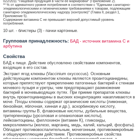
022/2011 "Пищевая продукция в части ее маркировки" (Приложение 2).
** % от адекватного уровня потребления в соответствии с "Едиными санитарно-
эпидемиологическими и гигиеническими требованиями к товарам, подлежащим
санитарно-эпидемиологическому надзору (контролю)" (Глава II, раздел 1,
Приложение 5).
Содержание витамина C не превышает верхний допустимый уровень
потребления.
10 шт. - блистеры (3) - пачки картонные.
Групповая принадлежность:
БАД - источник витамина С и
арбутина
Свойства
БАД к пище. Действие обусловлено свойствами компонентов,
входящих в его состав.
Экстракт ягод клюквы (Vaccinium oxycoccus). Основным
действующим компонентом клюквы являются проантоцианидины,
которые препятствуют прикреплению патогенных бактерий к стенкам
мочевого пузыря и уретры, чем предотвращают размножение
бактерий в мочевыводящих путях. При приеме препаратов клюквы
внутрь проантоцианидины в высоких концентрациях накапливаются в
моче. Плоды клюквы содержат органические кислоты (лимонная,
бензойная, яблочная, хинная и др.), аскорбиновую кислоту,
витамины группы В, флавоновые кислоты, дубильные вещества,
тритерпеноиды (урсоловая и олеаноловая кислоты),
лейкоантоцианы, филлохинон (витамин К), гликозиды,
микроэлементы (железо, марганец, медь, калий, кальций, фосфаты).
Обладает противовоспалительным, мочегонным, противомикробным
и общеукрепляющим действием. Противомикробные свойства
обусловлены наличием бензойной и хлорогеновой кислот, а