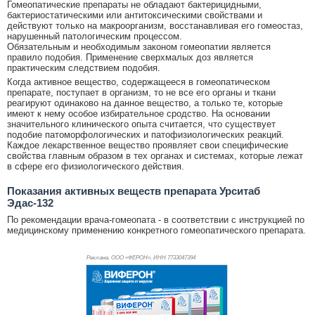
Гомеопатические препараты не обладают бактерицидными,
бактериостатическими или антитоксическими свойствами и
действуют только на макроорганизм, восстанавливая его гомеостаз,
нарушенный патологическим процессом.
Обязательным и необходимым законом гомеопатии является
правило подобия. Применение сверхмалых доз является
практическим следствием подобия.
Когда активное вещество, содержащееся в гомеопатическом
препарате, поступает в организм, то не все его органы и ткани
реагируют одинаково на данное вещество, а только те, которые
имеют к нему особое избирательное сродство. На основании
значительного клинического опыта считается, что существует
подобие патоморфологических и патофизиологических реакций.
Каждое лекарственное вещество проявляет свои специфические
свойства главным образом в тех органах и системах, которые лежат
в сфере его физиологического действия.
Показания активных веществ препарата Урситаб
Эдас-132
По рекомендации врача-гомеопата - в соответствии с инструкцией по
медицинскому применению конкретного гомеопатического препарата.
Реклама. ООО «ФЕРОН», ИНН 773
3047394