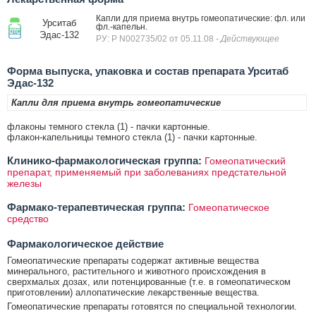
Капли для приема внутрь гомеопатические: фл. или
Урситаб
фл.-капельн.
Эдас-132
РУ: Р N002735/02 от 05.11.08
- Действующее
Форма выпуска, упаковка и состав препарата Урситаб
Эдас-132
Капли для приема внутрь гомеопатические
флаконы темного стекла (1) - пачки картонные.
флакон-капельницы темного стекла (1) - пачки картонные.
Клинико-фармакологическая группа:
Гомеопатический
препарат, применяемый при заболеваниях предстательной
железы
Фармако-терапевтическая группа:
Гомеопатическое
средство
Фармакологическое действие
Гомеопатические препараты содержат активные вещества
минерального, растительного и животного происхождения в
сверхмалых дозах, или потенцированные (т.е. в гомеопатическом
приготовлении) аллопатические лекарственные вещества.
Гомеопатические препараты готовятся по специальной технологии.