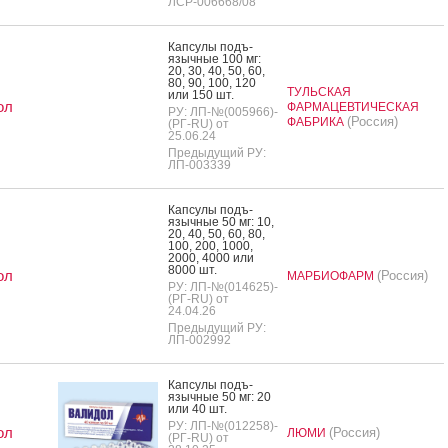
ЛСР-006668/08
Кап­су­лы подъ­
языч­ные 100 мг:
20, 30, 40, 50, 60,
80, 90, 100, 120
ТУЛЬСКАЯ
или 150 шт.
ол
ФАРМАЦЕВТИЧЕСКАЯ
РУ: ЛП-№(005966)-
(Россия)
ФАБРИКА
(РГ-RU) от
25.06.24
Предыдущий РУ:
ЛП-003339
Кап­су­лы подъ­
языч­ные 50 мг: 10,
20, 40, 50, 60, 80,
100, 200, 1000,
2000, 4000 или
8000 шт.
ол
(Россия)
МАРБИОФАРМ
РУ: ЛП-№(014625)-
(РГ-RU) от
24.04.26
Предыдущий РУ:
ЛП-002992
Кап­су­лы подъ­
языч­ные 50 мг: 20
или 40 шт.
РУ: ЛП-№(012258)-
ол
(Россия)
ЛЮМИ
(РГ-RU) от