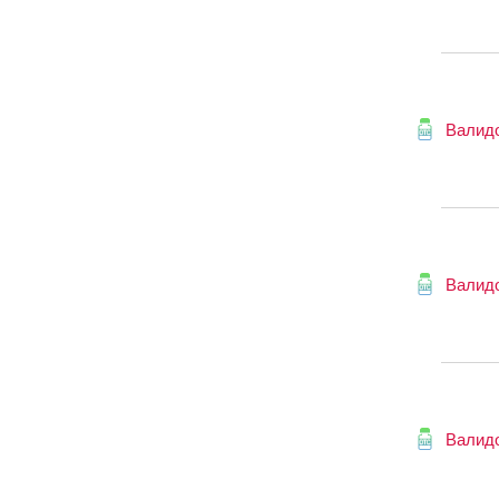
Валид
Валид
Валид