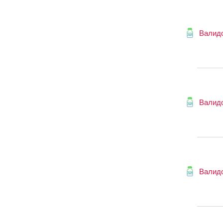
Валид
Валид
Валид