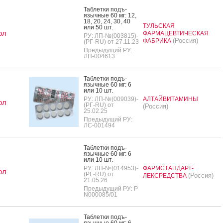
Таб­летки подъ­
языч­ные 60 мг: 12,
18, 20, 24, 30, 40
ТУЛЬСКАЯ
или 50 шт.
ол
ФАРМАЦЕВТИЧЕСКАЯ
РУ: ЛП-№(003815)-
(Россия)
ФАБРИКА
(РГ-RU) от 27.11.23
Предыдущий РУ:
ЛП-004613
Таб­летки подъ­
языч­ные 60 мг: 6
или 10 шт.
РУ: ЛП-№(009039)-
АЛТАЙВИТАМИНЫ
ол
(РГ-RU) от
(Россия)
25.02.25
Предыдущий РУ:
ЛС-001494
Таб­летки подъ­
языч­ные 60 мг: 6
или 10 шт.
РУ: ЛП-№(014953)-
ФАРМСТАНДАРТ-
ол
(РГ-RU) от
(Россия)
ЛЕКСРЕДСТВА
21.05.26
Предыдущий РУ: Р
N000085/01
Таб­летки подъ­
языч­ные 60 мг: 6,