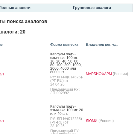
Полные аналоги
Групповые аналоги
ты поиска аналогов
налоги: 20
ие
Форма выпуска
Владелец рег. уд.
Кап­су­лы подъ­
языч­ные 100 мг:
10, 20, 40, 50, 60,
80, 100, 200, 1000,
2000, 4000 или
8000 шт.
ол
(Россия)
МАРБИОФАРМ
РУ: ЛП-№(014625)-
(РГ-RU) от
24.04.26
Предыдущий РУ:
ЛП-002992
Кап­су­лы подъ­
языч­ные 100 мг: 20
или 40 шт.
РУ: ЛП-№(012258)-
ол
(Россия)
ЛЮМИ
(РГ-RU) от
28.10.25
Предыдущий РУ: