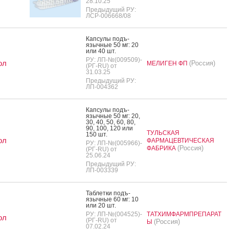
28.10.25
Предыдущий РУ:
ЛСР-006668/08
Кап­су­лы подъ­
языч­ные 50 мг: 20
или 40 шт.
РУ: ЛП-№(009509)-
ол
(Россия)
МЕЛИГЕН ФП
(РГ-RU) от
31.03.25
Предыдущий РУ:
ЛП-004362
Кап­су­лы подъ­
языч­ные 50 мг: 20,
30, 40, 50, 60, 80,
90, 100, 120 или
ТУЛЬСКАЯ
150 шт.
ол
ФАРМАЦЕВТИЧЕСКАЯ
РУ: ЛП-№(005966)-
(Россия)
ФАБРИКА
(РГ-RU) от
25.06.24
Предыдущий РУ:
ЛП-003339
Таб­летки подъ­
языч­ные 60 мг: 10
или 20 шт.
РУ: ЛП-№(004525)-
ТАТХИМФАРМПРЕПАРАТ
ол
(РГ-RU) от
(Россия)
Ы
07.02.24