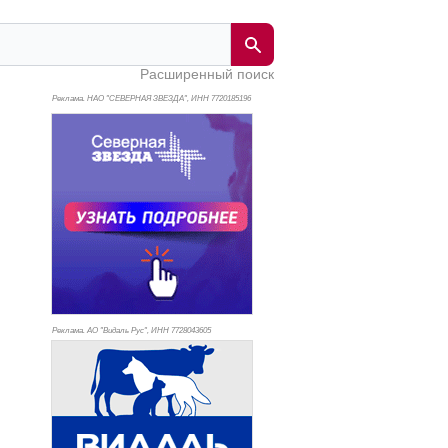
Расширенный поиск
Реклама. НАО "СЕВЕРНАЯ ЗВЕЗДА", ИНН 772
0185196
Реклама. АО "Видаль Рус", ИНН 772
8043605