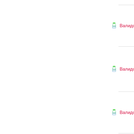
Валид
Валид
Валид