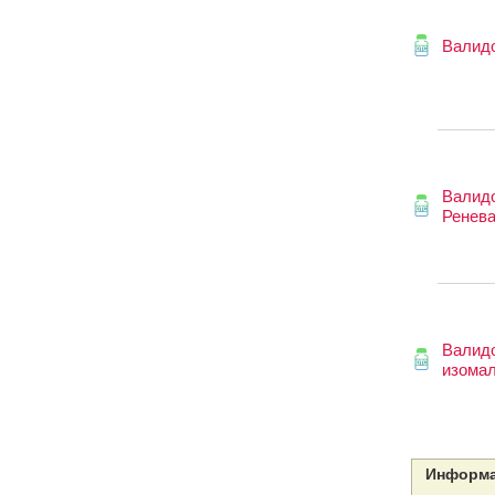
Валид
Валид
Ренев
Валид
изома
Информа