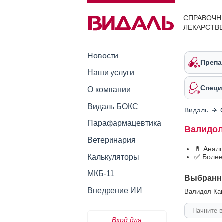
СПРАВОЧН
ЛЕКАРСТВ
Новости
Препа
Наши услуги
Специ
О компании
Видаль БОКС
Видаль
Парафармацевтика
Валидол
Ветеринария
💊 Анал
Калькуляторы
✅ Более
МКБ-11
Выбранн
Внедрение ИИ
Валидол Кап
Вход для