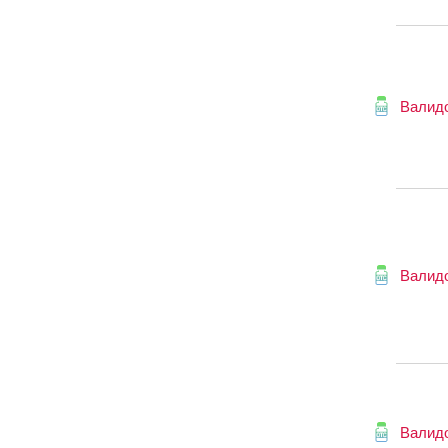
Валид
Валид
Валид