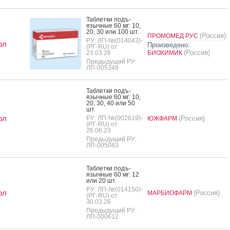
Таб­летки подъ­
языч­ные 60 мг: 10,
20, 30 или 100 шт.
(Россия)
ПРОМОМЕД РУС
РУ: ЛП-№(014043)-
ол
Произведено:
(РГ-RU) от
(Россия)
23.03.26
БИОХИМИК
Предыдущий РУ:
ЛП-005349
Таб­летки подъ­
языч­ные 60 мг: 10,
20, 30, 40 или 50
шт.
ол
РУ: ЛП-№(002619)-
(Россия)
ЮЖФАРМ
(РГ-RU) от
26.06.23
Предыдущий РУ:
ЛП-005083
Таб­летки подъ­
языч­ные 60 мг: 12
или 20 шт.
РУ: ЛП-№(014150)-
ол
(Россия)
МАРБИОФАРМ
(РГ-RU) от
30.03.26
Предыдущий РУ:
ЛП-000612