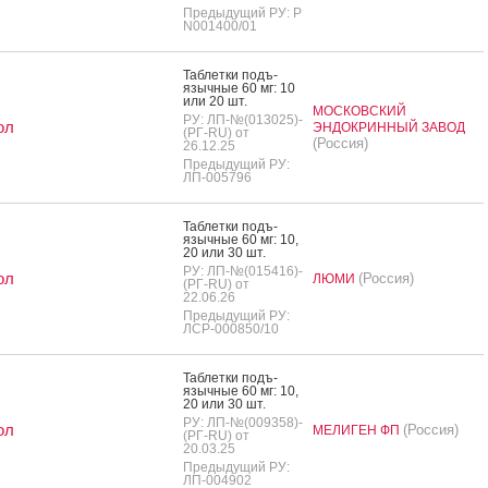
Предыдущий РУ: Р
N001400/01
Таб­летки подъ­
языч­ные 60 мг: 10
или 20 шт.
МОСКОВСКИЙ
РУ: ЛП-№(013025)-
ол
ЭНДОКРИННЫЙ ЗАВОД
(РГ-RU) от
(Россия)
26.12.25
Предыдущий РУ:
ЛП-005796
Таб­летки подъ­
языч­ные 60 мг: 10,
20 или 30 шт.
РУ: ЛП-№(015416)-
ол
(Россия)
ЛЮМИ
(РГ-RU) от
22.06.26
Предыдущий РУ:
ЛСР-000850/10
Таб­летки подъ­
языч­ные 60 мг: 10,
20 или 30 шт.
РУ: ЛП-№(009358)-
ол
(Россия)
МЕЛИГЕН ФП
(РГ-RU) от
20.03.25
Предыдущий РУ:
ЛП-004902