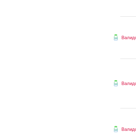
Валид
Валид
Валид