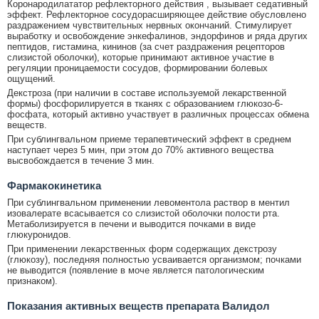
Коронародилататор рефлекторного действия , вызывает седативный
эффект. Рефлекторное сосудорасширяющее действие обусловлено
раздражением чувствительных нервных окончаний. Стимулирует
выработку и освобождение энкефалинов, эндорфинов и ряда других
пептидов, гистамина, кининов (за счет раздражения рецепторов
слизистой оболочки), которые принимают активное участие в
регуляции проницаемости сосудов, формировании болевых
ощущений.
Декстроза (при наличии в составе используемой лекарственной
формы) фосфорилируется в тканях с образованием глюкозо-6-
фосфата, который активно участвует в различных процессах обмена
веществ.
При сублингвальном приеме терапевтический эффект в среднем
наступает через 5 мин, при этом до 70% активного вещества
высвобождается в течение 3 мин.
Фармакокинетика
При сублингвальном применении левоментола раствор в ментил
изовалерате всасывается со слизистой оболочки полости рта.
Метаболизируется в печени и выводится почками в виде
глюкуронидов.
При применении лекарственных форм содержащих декстрозу
(глюкозу), последняя полностью усваивается организмом; почками
не выводится (появление в моче является патологическим
признаком).
Показания активных веществ препарата Валидол