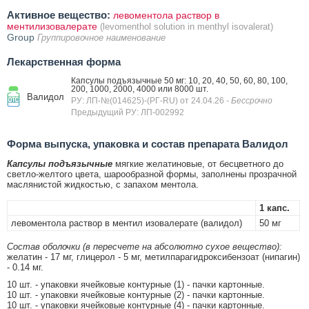
Активное вещество:
левоментола раствор в
ментилизовалерате
(levomenthol solution in menthyl isovalerat)
Group
Группировочное наименование
Лекарственная форма
Капсулы подъязычные 50 мг: 10, 20, 40, 50, 60, 80, 100,
200, 1000, 2000, 4000 или 8000 шт.
Валидол
РУ: ЛП-№(014625)-(РГ-RU) от 24.04.26
- Бессрочно
Предыдущий РУ: ЛП-002992
Форма выпуска, упаковка и состав препарата Валидол
Капсулы подъязычные
мягкие желатиновые, от бесцветного до
светло-желтого цвета, шарообразной формы, заполнены прозрачной
маслянистой жидкостью, с запахом ментола.
1 капс.
левоментола раствор в ментил изовалерате (валидол)
50 мг
Состав оболочки (в пересчете на абсолютно сухое вещество):
желатин - 17 мг, глицерол - 5 мг, метилпарагидроксибензоат (нипагин)
- 0.14 мг.
10 шт. - упаковки ячейковые контурные (1) - пачки картонные.
10 шт. - упаковки ячейковые контурные (2) - пачки картонные.
10 шт. - упаковки ячейковые контурные (4) - пачки картонные.