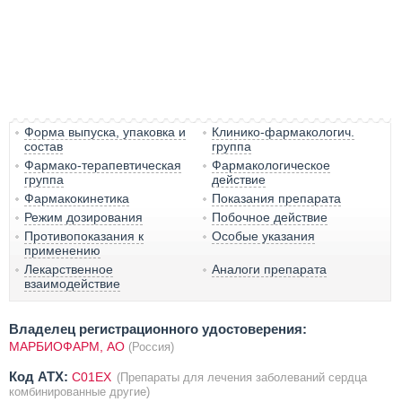
Форма выпуска, упаковка и
Клинико-фармакологич.
состав
группа
Фармако-терапевтическая
Фармакологическое
группа
действие
Фармакокинетика
Показания препарата
Режим дозирования
Побочное действие
Противопоказания к
Особые указания
применению
Лекарственное
Аналоги препарата
взаимодействие
Владелец регистрационного удостоверения:
МАРБИОФАРМ, АО
(Россия)
Код ATX:
C01EX
(Препараты для лечения заболеваний сердца
комбинированные другие)