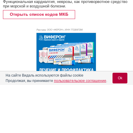
Функциональная кардиалгия, неврозы, как противорвотное средство
при морской и воздушной болезни.
Открыть список кодов МКБ
Реклама. ООО «ФЕРОН», ИНН 773
3047394
На сайте Видаль используются файлы cookie
Ok
Продолжая, вы принимаете
пользовательское соглашение
.
Реклама
Содержание
Вход для специалистов
E-mail учетной записи Vidal:
Форма выпуска, упаковка и состав
Клинико-фармакологич. группа
Пароль: