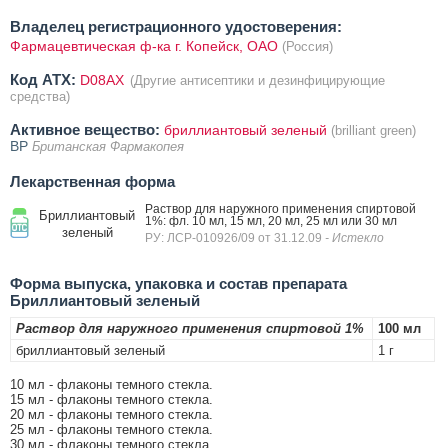
Владелец регистрационного удостоверения:
Фармацевтическая ф-ка г. Копейск, ОАО
(Россия)
Код ATX:
D08AX
(Другие антисептики и дезинфицирующие
средства)
Активное вещество:
бриллиантовый зеленый
(brilliant green)
BP
Британская Фармакопея
Лекарственная форма
Раствор для наружного применения спиртовой
Бриллиантовый
1%: фл. 10 мл, 15 мл, 20 мл, 25 мл или 30 мл
зеленый
РУ: ЛСР-010926/09 от 31.12.09
- Истекло
Форма выпуска, упаковка и состав препарата
Бриллиантовый зеленый
Раствор для наружного применения спиртовой 1%
100 мл
бриллиантовый зеленый
1 г
10 мл - флаконы темного стекла.
15 мл - флаконы темного стекла.
20 мл - флаконы темного стекла.
25 мл - флаконы темного стекла.
30 мл - флаконы темного стекла.