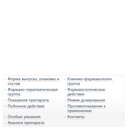
Форма выпуска, упаковка и
Клинико-фармакологич.
состав
группа
Фармако-терапевтическая
Фармакологическое
группа
действие
Показания препарата
Режим дозирования
Побочное действие
Противопоказания к
применению
Особые указания
Контакты
Аналоги препарата